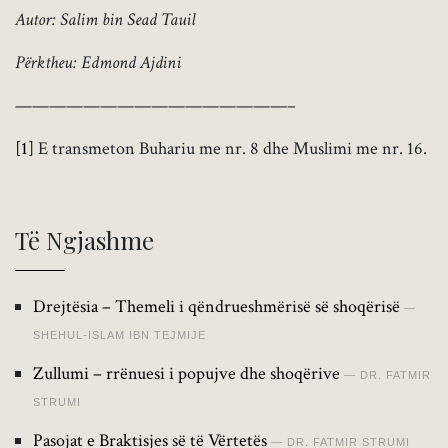
Autor: Salim bin Sead Tauil
Përktheu: Edmond Ajdini
————————————————–
[1]
E transmeton Buhariu me nr. 8 dhe Muslimi me nr. 16.
Të Ngjashme
Drejtësia – Themeli i qëndrueshmërisë së shoqërisë
SHEHUL-ISLAM IBN TEJMIJE
Zullumi – rrënuesi i popujve dhe shoqërive
DR. FATMIR
STRUMI
Pasojat e Braktisjes së të Vërtetës
DR. FATMIR STRUMI