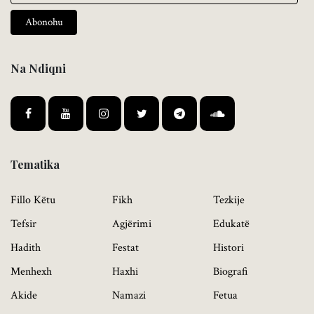
Abonohu
Na Ndiqni
Tematika
Fillo Këtu
Fikh
Tezkije
Tefsir
Agjërimi
Edukatë
Hadith
Festat
Histori
Menhexh
Haxhi
Biografi
Akide
Namazi
Fetua