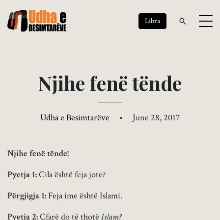
Libra
N
j
i
h
e
f
e
n
ë
t
ë
n
d
e
Udha e Besimtarëve
•
June 28, 2017
Njihe fenë tënde!
Pyetja 1:
Cila është feja jote?
Përgjigja 1:
Feja ime është Islami.
Pyetja 2:
Çfarë do të thotë
Islam?