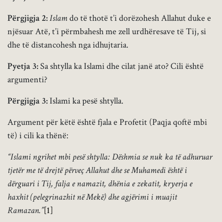
Përgjigja 2:
Islam
do të thotë t’i dorëzohesh Allahut duke e
njësuar Atë, t’i përmbahesh me zell urdhëresave të Tij, si
dhe të distancohesh nga idhujtaria.
Pyetja 3:
Sa shtylla ka Islami dhe cilat janë ato? Cili është
argumenti?
Përgjigja 3:
Islami ka pesë shtylla.
Argument për këtë është fjala e Profetit (Paqja qoftë mbi
të) i cili ka thënë:
“Islami ngrihet mbi pesë shtylla: Dëshmia se nuk ka të adhuruar
tjetër me të drejtë përveç Allahut dhe se Muhamedi është i
dërguari i Tij, falja e namazit, dhënia e zekatit, kryerja e
haxhit (pelegrinazhit në Mekë) dhe agjërimi i muajit
Ramazan.”
[1]