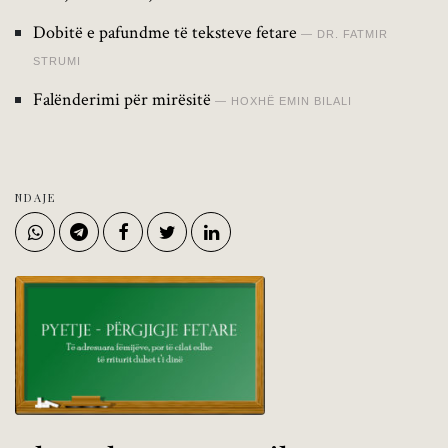
Dobitë e pafundme të teksteve fetare
DR. FATMIR
STRUMI
Falënderimi për mirësitë
HOXHË EMIN BILALI
NDAJE