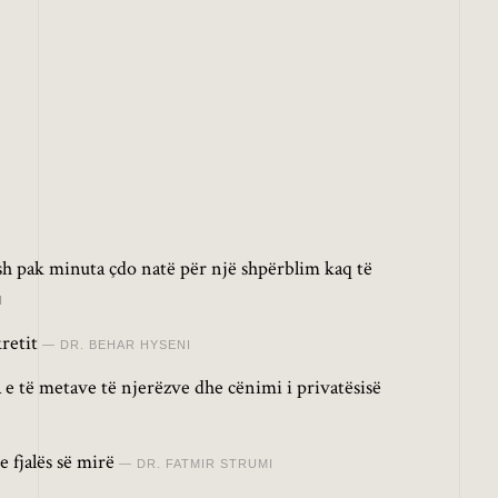
osh pak minuta çdo natë për një shpërblim kaq të
I
retit
DR. BEHAR HYSENI
 e të metave të njerëzve dhe cënimi i privatësisë
 fjalës së mirë
DR. FATMIR STRUMI