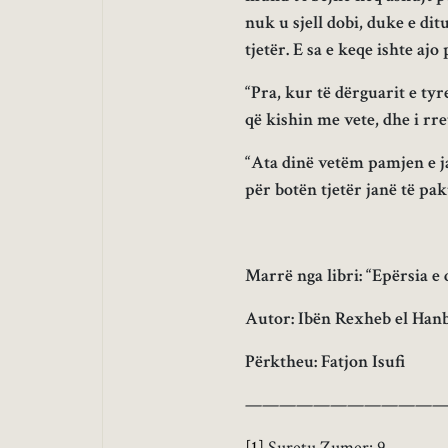
nuk u sjell dobi, duke e ditu
tjetër. E sa e keqe ishte ajo 
“Pra, kur të dërguarit e ty
që kishin me vete, dhe i rre
“Ata dinë vetëm pamjen e jas
për botën tjetër janë të pa
Marrë nga libri: “Epërsia e d
Autor: Ibën Rexheb el Hanb
Përktheu: Fatjon Isufi
———————————
[1]
Suretu Zumer: 9.