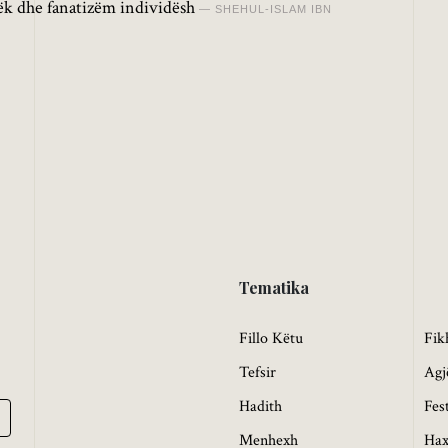
lëk dhe fanatizëm individësh
SHEHUL-ISLAM IBN
Tematika
Fillo Këtu
Fik
Tefsir
Agj
Hadith
Fes
Menhexh
Hax