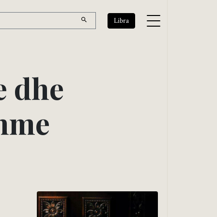
Libra
e
d
h
e
h
m
e