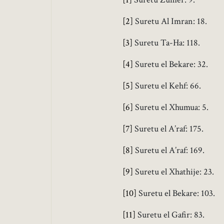
[2]
Suretu Al Imran: 18.
[3]
Suretu Ta-Ha: 118.
[4]
Suretu el Bekare: 32.
[5]
Suretu el Kehf: 66.
[6]
Suretu el Xhumua: 5.
[7]
Suretu el A’raf: 175.
[8]
Suretu el A’raf: 169.
[9]
Suretu el Xhathije: 23.
[10]
Suretu el Bekare: 103.
[11]
Suretu el Gafir: 83.