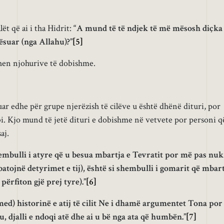
ët që ai i tha Hidrit:
“A mund të të ndjek të më mësosh diçka
ësuar (nga Allahu)?”
[5]
ohen njohurive të dobishme.
uar edhe për grupe njerëzish të cilëve u është dhënë dituri, por
obi. Kjo mund të jetë dituri e dobishme në vetvete por personi q
aj.
embulli i atyre që u besua mbartja e Tevratit por më pas nuk
zbatojnë detyrimet e tij), është si shembulli i gomarit që mbar
ërfiton gjë prej tyre).”
[6]
ed) historinë e atij të cilit Ne i dhamë argumentet Tona por
u, djalli e ndoqi atë dhe ai u bë nga ata që humbën.”
[7]