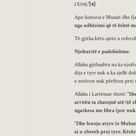
i Urti.”
[4]
Apo historia e Musait dhe fjal
nga udhëzimi që të është m
Të gjitha këto ajete u refer
Njohuritë e padobishme.
Allahu gjithashtu na ka njoft
dija e tyre nuk u ka sjellë d
e zotëron nuk përfiton prej s
Allahu i Lartësuar thotë:
”Sh
arritën ta zbatojnë atë (të 
ngarkesa me libra (por nuk p
“Dhe lexoju atyre (o Muham
ai u zhvesh prej tyre. Kësht