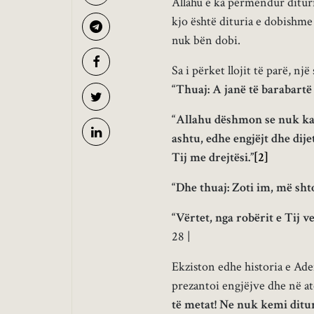
Allahu e ka përmendur dituri
kjo është dituria e dobishme 
nuk bën dobi.
Sa i përket llojit të parë, nj
“Thuaj: A janë të barabartë
“Allahu dëshmon se nuk ka t
ashtu, edhe engjëjt dhe dij
Tij me drejtësi.”
[2]
“Dhe thuaj: Zoti im, më shto
“Vërtet, nga robërit e Tij v
28 |
Ekziston edhe historia e Adem
prezantoi engjëjve dhe në a
të metat! Ne nuk kemi ditur