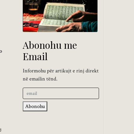
Abonohu me
o
Email
Informohu për artikujt e rinj direkt
në emailin tënd.
Abonohu
ë