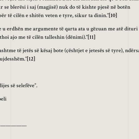
r se blerësi i saj (magjisë) nuk do të kishte pjesë në botën
për të cilën e shitën veten e tyre, sikur ta dinin.”
[10]
re u erdhën me argumente të qarta ata u gëzuan me atë dituri
thoi ajo me të cilën talleshin (dënimi).”
[11]
htme të jetës së kësaj bote (çështjet e jetesës së tyre), ndërs
kujdesshëm.”
[12]
ijes së selefëve”.
eli
——————