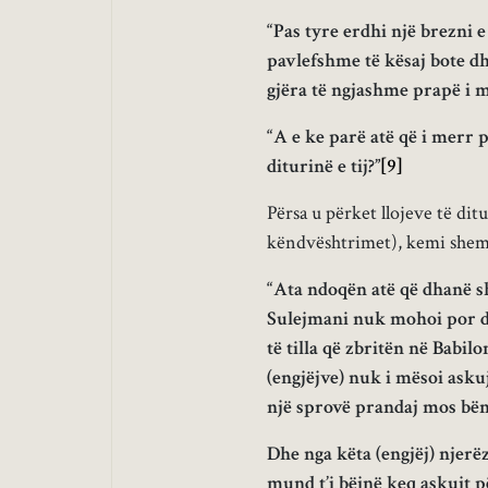
“Pas tyre erdhi një brezni e
pavlefshme të kësaj bote dhe
gjëra të ngjashme prapë i m
“A e ke parë atë që i merr 
diturinë e tij?”
[9]
Përsa u përket llojeve të dit
këndvështrimet), kemi shemb
“Ata ndoqën atë që dhanë sh
Sulejmani nuk mohoi por d
të tilla që zbritën në Babil
(engjëjve) nuk i mësoi askujt
një sprovë prandaj mos bëni
Dhe nga këta (engjëj) njerëz
mund t’i bëjnë keq askujt 