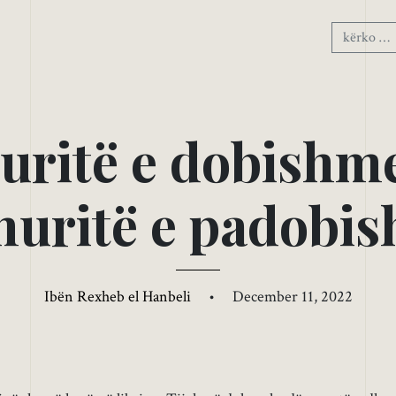
u
r
i
t
ë
e
d
o
b
i
s
h
m
h
u
r
i
t
ë
e
p
a
d
o
b
i
s
Ibën Rexheb el Hanbeli
•
December 11, 2022