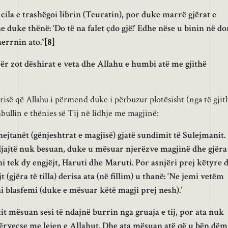
 cila e trashëgoi librin (Teuratin), por duke marrë gjërat e
 duke thënë: ‘Do të na falet çdo gjë!’ Edhe nëse u binin në do
errnin ato.”
[8]
për zot dëshirat e veta dhe Allahu e humbi atë me gjithë
urisë që Allahu i përmend duke i përbuzur plotësisht (nga të gjit
ullin e thënies së Tij në lidhje me magjinë:
ejtanët (gënjeshtrat e magjisë) gjatë sundimit të Sulejmanit.
jajtë nuk besuan, duke u mësuar njerëzve magjinë dhe gjëra
oni tek dy engjëjt, Haruti dhe Maruti. Por asnjëri prej këtyre 
 (gjëra të tilla) derisa ata (në fillim) u thanë: ‘Ne jemi vetëm
 blasfemi (duke e mësuar këtë magji prej nesh).’
it mësuan sesi të ndajnë burrin nga gruaja e tij, por ata nuk
përveçse me lejen e Allahut. Dhe ata mësuan atë që u bën dëm