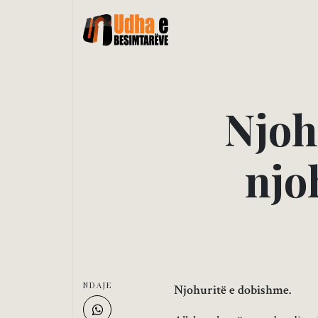
N
j
o
h
n
j
o
NDAJE
Njohuritë e dobishme.