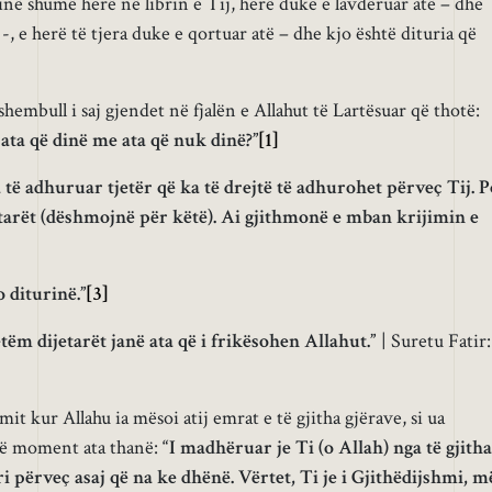
në shumë herë në librin e Tij, herë duke e lavdëruar atë – dhe
-, e herë të tjera duke e qortuar atë – dhe kjo është dituria që
ë shembull i saj gjendet në fjalën e Allahut të Lartësuar që thotë:
 ata që dinë me ata që nuk dinë?”
[1]
ë adhuruar tjetër që ka të drejtë të adhurohet përveç Tij. P
etarët (dëshmojnë për këtë). Ai gjithmonë e mban krijimin e
 diturinë.”
[3]
etëm dijetarët janë ata që i frikësohen Allahut.”
| Suretu Fatir:
it kur Allahu ia mësoi atij emrat e të gjitha gjërave, si ua
të moment ata thanë:
“I madhëruar je Ti (o Allah) nga të gjitha
i përveç asaj që na ke dhënë. Vërtet, Ti je i Gjithëdijshmi, m