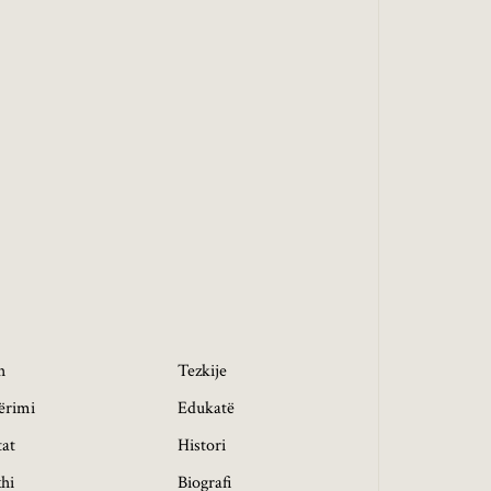
h
Tezkije
ërimi
Edukatë
tat
Histori
hi
Biografi