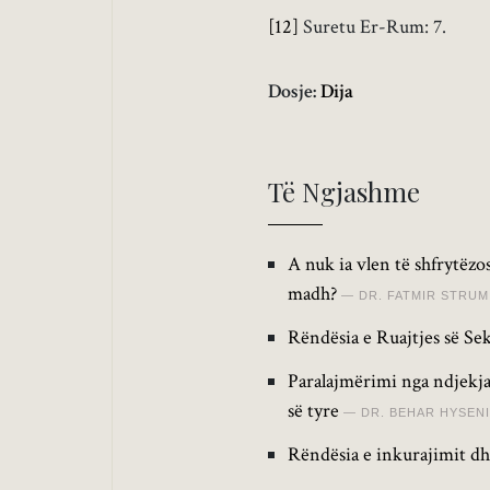
[12]
Suretu Er-Rum: 7.
Dosje:
Dija
Të Ngjashme
A nuk ia vlen të shfrytëz
madh?
DR. FATMIR STRUM
Rëndësia e Ruajtjes së Sek
Paralajmërimi nga ndjekja
së tyre
DR. BEHAR HYSENI
Rëndësia e inkurajimit dhe