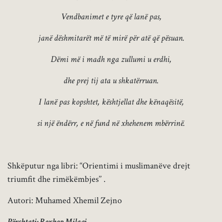
Vendbanimet e tyre që lanë pas,
janë dëshmitarët më të mirë për atë që pësuan.
Dëmi më i madh nga zullumi u erdhi,
dhe prej tij ata u shkatërruan.
I lanë pas kopshtet, kështjellat dhe kënaqësitë,
si një ëndërr, e në fund në xhehenem mbërrinë.
Shkëputur nga libri: “Orientimi i muslimanëve drejt
triumfit dhe rimëkëmbjes’’ .
Autori: Muhamed Xhemil Zejno
Përshtati: Rexhep Milaqi