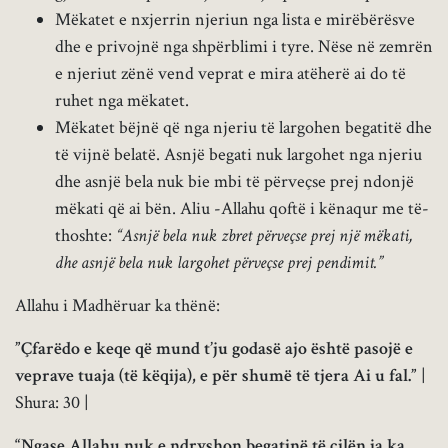
Mëkatet e nxjerrin njeriun nga lista e mirëbërësve
dhe e privojnë nga shpërblimi i tyre. Nëse në zemrën
e njeriut zënë vend veprat e mira atëherë ai do të
ruhet nga mëkatet.
Mëkatet bëjnë që nga njeriu të largohen begatitë dhe
të vijnë belatë. Asnjë begati nuk largohet nga njeriu
dhe asnjë bela nuk bie mbi të përveçse prej ndonjë
mëkati që ai bën. Aliu -Allahu qoftë i kënaqur me të-
thoshte:
“Asnjë bela nuk zbret përveçse prej një mëkati,
dhe asnjë bela nuk largohet përveçse prej pendimit.”
Allahu i Madhëruar ka thënë:
”Çfarëdo e keqe që mund t’ju godasë ajo është pasojë e
veprave tuaja (të këqija), e për shumë të tjera Ai u fal.”
|
Shura: 30 |
“Ngase Allahu nuk e ndryshon begatinë të cilën ia ka