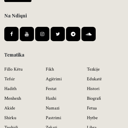
Na Ndiqni
Tematika
Fillo Këtu
Fikh
Tezkije
Tefsir
Agjërimi
Edukatë
Hadith
Festat
Histori
Menhexh
Haxhi
Biografi
Akide
Namazi
Fetua
Shirku
Pastrimi
Hytbe
Teuhidi
Zekati
Libra