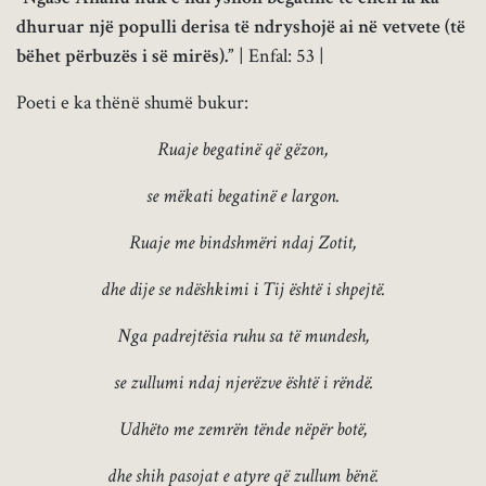
dhuruar një populli derisa të ndryshojë ai në vetvete (të
bëhet përbuzës i së mirës).”
| Enfal: 53 |
Poeti e ka thënë shumë bukur:
Ruaje begatinë që gëzon,
se mëkati begatinë e largon.
Ruaje me bindshmëri ndaj Zotit,
dhe dije se ndëshkimi i Tij është i shpejtë.
Nga padrejtësia ruhu sa të mundesh,
se zullumi ndaj njerëzve është i rëndë.
Udhëto me zemrën tënde nëpër botë,
dhe shih pasojat e atyre që zullum bënë.