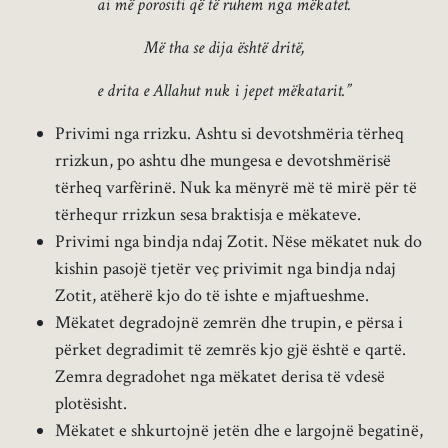
ai më porositi që të ruhem nga mëkatet.
Më tha se dija është dritë,
e drita e Allahut nuk i jepet mëkatarit.”
Privimi nga rrizku. Ashtu si devotshmëria tërheq
rrizkun, po ashtu dhe mungesa e devotshmërisë
tërheq varfërinë. Nuk ka mënyrë më të mirë për të
tërhequr rrizkun sesa braktisja e mëkateve.
Privimi nga bindja ndaj Zotit. Nëse mëkatet nuk do
kishin pasojë tjetër veç privimit nga bindja ndaj
Zotit, atëherë kjo do të ishte e mjaftueshme.
Mëkatet degradojnë zemrën dhe trupin, e përsa i
përket degradimit të zemrës kjo gjë është e qartë.
Zemra degradohet nga mëkatet derisa të vdesë
plotësisht.
Mëkatet e shkurtojnë jetën dhe e largojnë begatinë,