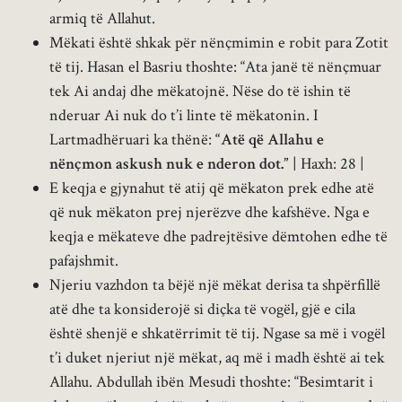
armiq të Allahut.
Mëkati është shkak për nënçmimin e robit para Zotit
të tij. Hasan el Basriu thoshte: “Ata janë të nënçmuar
tek Ai andaj dhe mëkatojnë. Nëse do të ishin të
nderuar Ai nuk do t’i linte të mëkatonin. I
Lartmadhëruari ka thënë:
“Atë që Allahu e
nënçmon askush nuk e nderon dot.”
| Haxh: 28 |
E keqja e gjynahut të atij që mëkaton prek edhe atë
që nuk mëkaton prej njerëzve dhe kafshëve. Nga e
keqja e mëkateve dhe padrejtësive dëmtohen edhe të
pafajshmit.
Njeriu vazhdon ta bëjë një mëkat derisa ta shpërfillë
atë dhe ta konsiderojë si diçka të vogël, gjë e cila
është shenjë e shkatërrimit të tij. Ngase sa më i vogël
t’i duket njeriut një mëkat, aq më i madh është ai tek
Allahu. Abdullah ibën Mesudi thoshte: “Besimtarit i