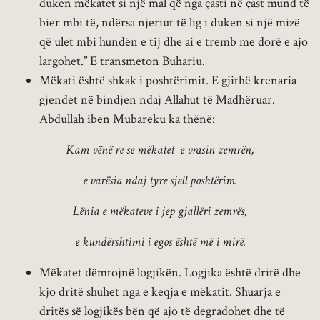
duken mëkatet si një mal që nga çasti në çast mund të
bier mbi të, ndërsa njeriut të lig i duken si një mizë
që ulet mbi hundën e tij dhe ai e tremb me dorë e ajo
largohet.” E transmeton Buhariu.
Mëkati është shkak i poshtërimit. E gjithë krenaria
gjendet në bindjen ndaj Allahut të Madhëruar.
Abdullah ibën Mubareku ka thënë:
Kam vënë re se mëkatet e vrasin zemrën,
e varësia ndaj tyre sjell poshtërim.
Lënia e mëkateve i jep gjallëri zemrës,
e kundërshtimi i egos është më i mirë.
Mëkatet dëmtojnë logjikën. Logjika është dritë dhe
kjo dritë shuhet nga e keqja e mëkatit. Shuarja e
dritës së logjikës bën që ajo të degradohet dhe të