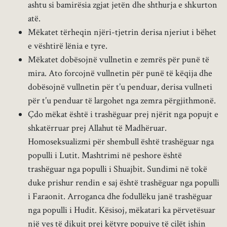
ashtu si bamirësia zgjat jetën dhe shthurja e shkurton
atë.
Mëkatet tërheqin njëri-tjetrin derisa njeriut i bëhet
e vështirë lënia e tyre.
Mëkatet dobësojnë vullnetin e zemrës për punë të
mira. Ato forcojnë vullnetin për punë të këqija dhe
dobësojnë vullnetin për t’u penduar, derisa vullneti
për t’u penduar të largohet nga zemra përgjithmonë.
Çdo mëkat është i trashëguar prej njërit nga popujt e
shkatërruar prej Allahut të Madhëruar.
Homoseksualizmi për shembull është trashëguar nga
populli i Lutit. Mashtrimi në peshore është
trashëguar nga populli i Shuajbit. Sundimi në tokë
duke prishur rendin e saj është trashëguar nga populli
i Faraonit. Arroganca dhe fodullëku janë trashëguar
nga populli i Hudit. Kësisoj, mëkatari ka përvetësuar
një ves të dikujt prej këtyre popujve të cilët ishin