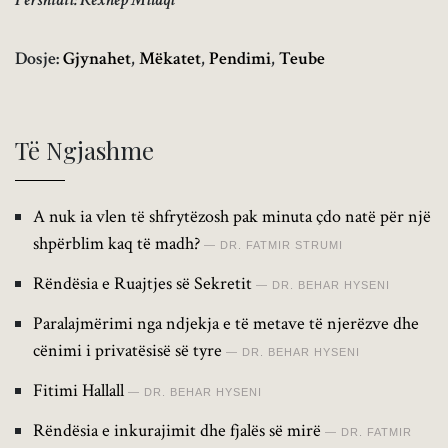
Dosje:
Gjynahet
,
Mëkatet
,
Pendimi
,
Teube
Të Ngjashme
A nuk ia vlen të shfrytëzosh pak minuta çdo natë për një
shpërblim kaq të madh?
DR. FATMIR STRUMI
Rëndësia e Ruajtjes së Sekretit
DR. BEHAR HYSENI
Paralajmërimi nga ndjekja e të metave të njerëzve dhe
cënimi i privatësisë së tyre
DR. BEHAR HYSENI
Fitimi Hallall
DR. BEHAR HYSENI
Rëndësia e inkurajimit dhe fjalës së mirë
DR. FATMIR