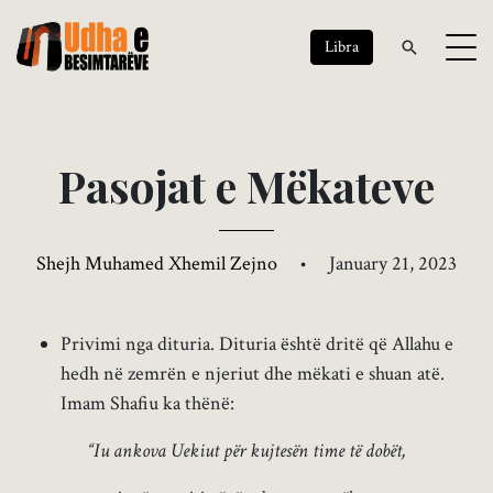
Libra
P
a
s
o
j
a
t
e
M
ë
k
a
t
e
v
e
Shejh Muhamed Xhemil Zejno
•
January 21, 2023
Privimi nga dituria. Dituria është dritë që Allahu e
hedh në zemrën e njeriut dhe mëkati e shuan atë.
Imam Shafiu ka thënë:
“Iu ankova Uekiut për kujtesën time të dobët,