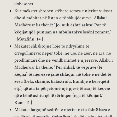
dobësohet.
Kur mëkatet shtohen atëherë zemra e njeriut vuloset
dhe ai radhitet në listën e të shkujdesurve. Allahu i
Madhëruar ka thënë:
“Jo, nuk është ashtu! Por të
këqijat që i punuan ua mbuluan(vulosën) zemrat.”
| Mutafifin: 14 |
Mëkatet shkaktojnë lloje të ndryshme të
çrregullimeve; nëpër tokë, në ujë, në ajër, në ara, në
prodhimtari dhe në vendbanimet e njerëzve. Allahu i
Madhëruar ka thënë:
“Për shkak të veprave (të
këqija) të njerëzve janë shfaqur në tokë e në det të
zeza (bela, skamje, katastrofa, humbje e bereqetit
etj.), që ata ta përjetojnë një pjesë të asaj të keqeje
që e bënë ashtu që të tërhiqen (nga të këqijat).”
|
Rum: 41 |
Mëkatet largojnë sedrën e njeriut e cila është baza e
gjallërisë së zemrës. Sedra është thelbi i çdo virtyti të