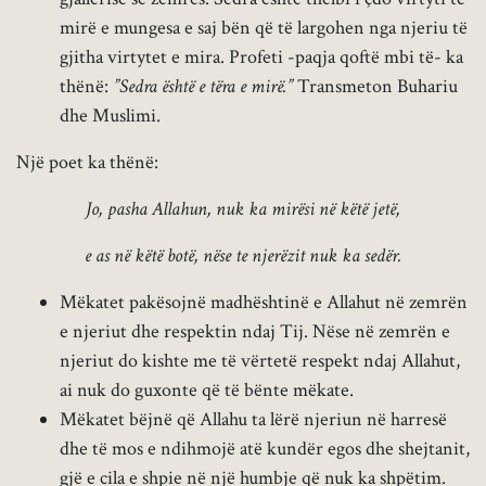
mirë e mungesa e saj bën që të largohen nga njeriu të
gjitha virtytet e mira. Profeti -paqja qoftë mbi të- ka
thënë:
”Sedra është e tëra e mirë.”
Transmeton Buhariu
dhe Muslimi.
Një poet ka thënë:
Jo, pasha Allahun, nuk ka mirësi në këtë jetë,
e as në këtë botë, nëse te njerëzit nuk ka sedër.
Mëkatet pakësojnë madhështinë e Allahut në zemrën
e njeriut dhe respektin ndaj Tij. Nëse në zemrën e
njeriut do kishte me të vërtetë respekt ndaj Allahut,
ai nuk do guxonte që të bënte mëkate.
Mëkatet bëjnë që Allahu ta lërë njeriun në harresë
dhe të mos e ndihmojë atë kundër egos dhe shejtanit,
gjë e cila e shpie në një humbje që nuk ka shpëtim.