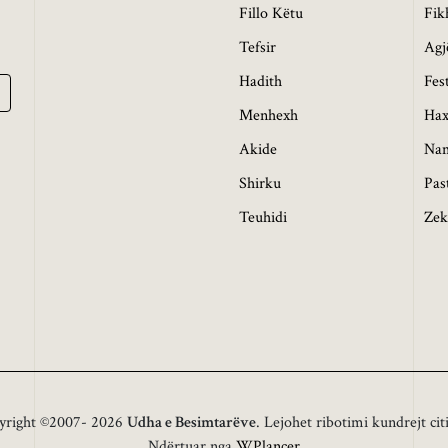
Fillo Këtu
Fik
Tefsir
Agj
Hadith
Fes
Menhexh
Hax
Akide
Na
Shirku
Pas
Teuhidi
Zek
yright ©2007- 2026
Udha e Besimtarëve
. Lejohet ribotimi kundrejt cit
Ndërtuar nga
WPlancer