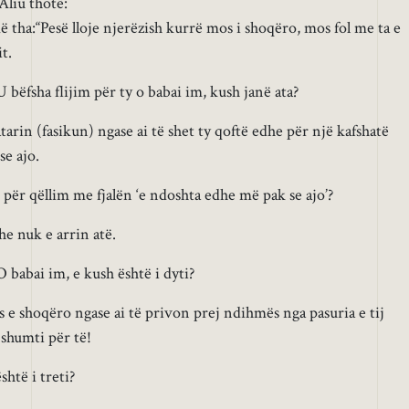
liu thotë:
 tha:“Pesë lloje njerëzish kurrë mos i shoqëro, mos fol me ta e
t.
U bëfsha flijim për ty o babai im, kush janë ata?
rin (fasikun) ngase ai të shet ty qoftë edhe për një kafshatë
se ajo.
e për qëllim me fjalën ‘e ndoshta edhe më pak se ajo’?
e nuk e arrin atë.
O babai im, e kush është i dyti?
e shoqëro ngase ai të privon prej ndihmës nga pasuria e tij
shumti për të!
shtë i treti?