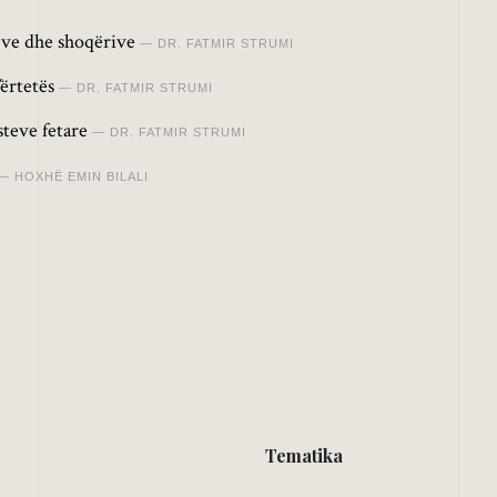
jve dhe shoqërive
DR. FATMIR STRUMI
Vërtetës
DR. FATMIR STRUMI
teve fetare
DR. FATMIR STRUMI
HOXHË EMIN BILALI
Tematika