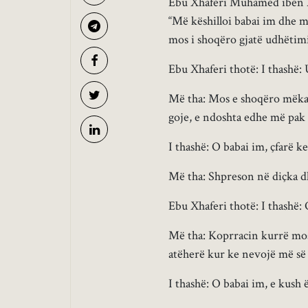
Ebu Xhaferi Muhamed ibën A
“Më këshilloi babai im dhe më
mos i shoqëro gjatë udhëtimi
Ebu Xhaferi thotë: I thashë: 
Më tha: Mos e shoqëro mëkata
goje, e ndoshta edhe më pak 
I thashë: O babai im, çfarë k
Më tha: Shpreson në diçka dh
Ebu Xhaferi thotë: I thashë: 
Më tha: Koprracin kurrë mos 
atëherë kur ke nevojë më së 
I thashë: O babai im, e kush ë