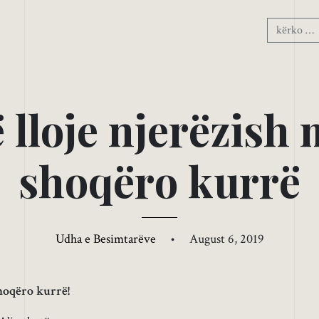
ë
l
l
o
j
e
n
j
e
r
ë
z
i
s
h
s
h
o
q
ë
r
o
k
u
r
r
ë
Udha e Besimtarëve
•
August 6, 2019
shoqëro kurrë!