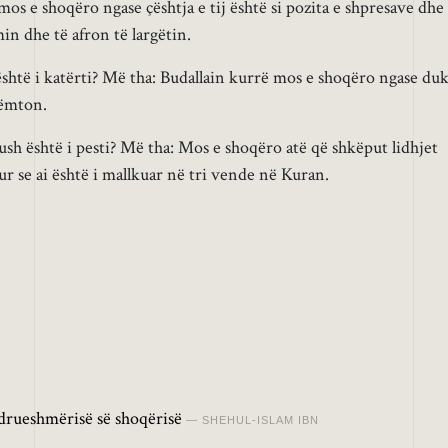
os e shoqëro ngase çështja e tij është si pozita e shpresave dhe
min dhe të afron të largëtin.
 është i katërti? Më tha: Budallain kurrë mos e shoqëro ngase du
dëmton.
kush është i pesti? Më tha: Mos e shoqëro atë që shkëput lidhjet
ur se ai është i mallkuar në tri vende në Kuran.
drueshmërisë së shoqërisë
SHEHUL-ISLAM IBN