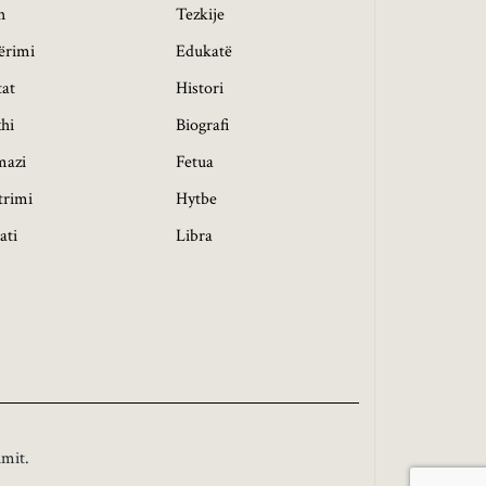
h
Tezkije
ërimi
Edukatë
tat
Histori
hi
Biografi
mazi
Fetua
trimi
Hytbe
ati
Libra
imit.