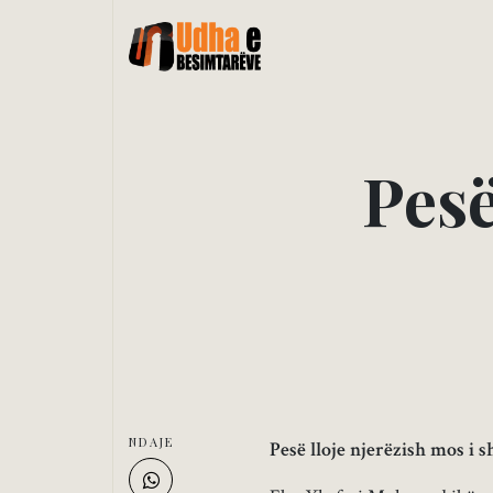
P
e
s
NDAJE
Pesë lloje njerëzish mos i 