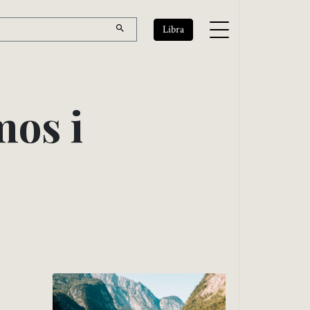
Libra
m
o
s
i