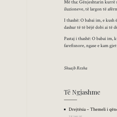
Më tha: Gënjeshtarin kurrë m
iluzioneve, të largon të afër
I thashë: O babai im, e kush
dashur të të bëjë dobi ai të 
Pastaj i thashë: O babai im, 
farefisnore, ngase e kam gjet
Shuajb Rexha
Të Ngjashme
Drejtësia – Themeli i qën
TEJMIJE