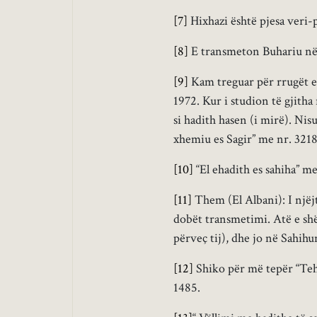
[7]
Hixhazi është pjesa veri-
[8]
E transmeton Buhariu në “
[9]
Kam treguar për rrugët e t
1972. Kur i studion të gjitha
si hadith hasen (i mirë). Nis
xhemiu es Sagir” me nr. 321
[10]
“El ehadith es sahiha” m
[11]
Them (El Albani): I njëj
dobët transmetimi. Atë e sh
përveç tij), dhe jo në Sahihu
[12]
Shiko për më tepër “Tehr
1485.