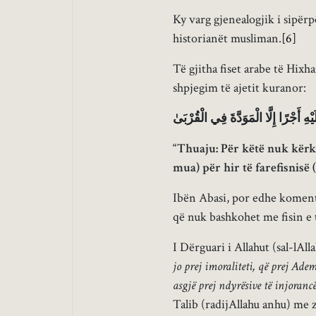
Ky varg gjenealogjik i sipër
historianët musliman.
[6]
Të gjitha fiset arabe të Hixha
shpjegim të ajetit kuranor:
“Thuaju: Për këtë nuk kërko
mua) për hir të farefisnisë 
Ibën Abasi, por edhe komenta
që nuk bashkohet me fisin e t
I Dërguari i Allahut (sal-lAll
jo prej imoraliteti, që prej Ad
asgjë prej ndyrësive të injoranc
Talib (radijAllahu anhu) me 