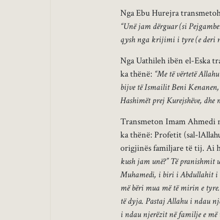
Nga Ebu Hurejra transmetohet 
“Unë jam dërguar (si Pejgamber)
qysh nga krijimi i tyre (e deri 
Nga Uathileh ibën el-Eska tra
ka thënë:
“Me të vërtetë Allahu
bijve të Ismailit Beni Kenanen
Hashimët prej Kurejshëve, dhe
Transmeton Imam Ahmedi nga 
ka thënë: Profetit (sal-lAllah
origjinës familjare të tij. Ai
kush jam unë?” Të pranishmit u 
Muhamedi, i biri i Abdullahit i c
më bëri mua më të mirin e tyre.
të dyja. Pastaj Allahu i ndau nj
i ndau njerëzit në familje e më