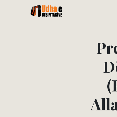
P
r
D
(
A
l
l