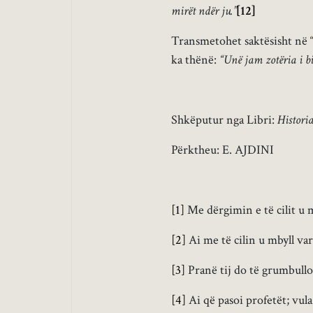
mirët ndër ju.”
[12]
Transmetohet saktësisht në “
ka thënë:
“Unë jam zotëria i b
Shkëputur nga Libri:
Historia
Përktheu: E. AJDINI
[1]
Me dërgimin e të cilit u 
[2]
Ai me të cilin u mbyll var
[3]
Pranë tij do të grumbullo
[4]
Ai që pasoi profetët; vul