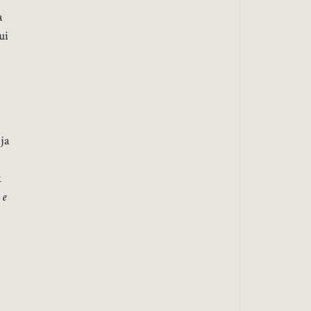
a
ui
ja
k
 e