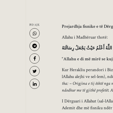
NDAJE
Prejardhja fisnike e të Dërg
Allahu i Madhëruar thotë:
اللَّهُ أَعْلَمُ حَيْثُ يَجْعَلُ رِسَالَتَهُ
“Allahu e di më mirë se kuj
Kur Herakliu perandori i Biz
lAllahu alejhi ve sel-lem), nd
tha: – Origjina e tij është nga 
ndodhur me të gjithë profetët. At
I Dërguari i Allahut (sal-lAll
Ademit dhe më fisniku ndër 