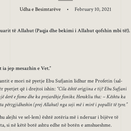
Udha e Besimtarëve
•
February 10, 2021
uarit të Allahut (Paqja dhe bekimi i Allahut qofshin mbi të!).
t ia jep mesazhin e Vet.”
antit e mori në pyetje Ebu Sufjanin lidhur me Profetin (sal-
ër pyetjet që i drejtoi ishin:
“Cila është origjina e tij? Ebu Sufjani
një derë e fisme dhe ka prejardhje fisnike. Herakliu tha: – Kështu ka
a përzgjidheshin (prej Allahut) nga soji më i mirë i popullit të tyre.”
ahu alejhi ve sel-lem) është zotëria më i nderuar i bijëve të
ta, si në këtë botë ashtu edhe në botën e amshueshme.