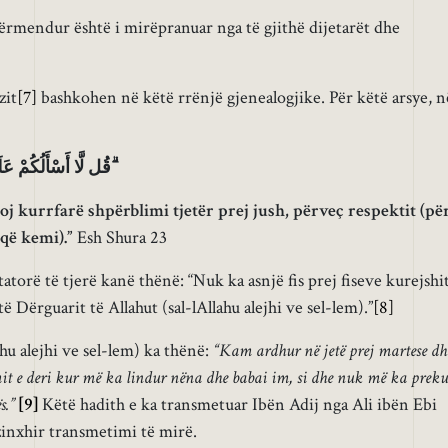
përmendur është i mirëpranuar nga të gjithë dijetarët dhe
zit
[7]
bashkohen në këtë rrënjë gjenealogjike. Për këtë arsye, n
قُل لَّا أَسْأَلُكُمْ عَلَيْهِ أَجْرًا إِلَّا الْمَوَدَّةَ فِي الْقُرْبَىٰ ۗ
j kurrfarë shpërblimi tjetër prej jush, përveç respektit (pë
(që kemi).”
Esh Shura 23
torë të tjerë kanë thënë: “Nuk ka asnjë fis prej fiseve kurejshi
ë Dërguarit të Allahut (sal-lAllahu alejhi ve sel-lem).”
[8]
ahu alejhi ve sel-lem) ka thënë:
“Kam ardhur në jetë prej martese dh
emit e deri kur më ka lindur nëna dhe babai im, si dhe nuk më ka preku
ës.”
[9]
Këtë hadith e ka transmetuar Ibën Adij nga Ali ibën Ebi
zinxhir transmetimi të mirë.