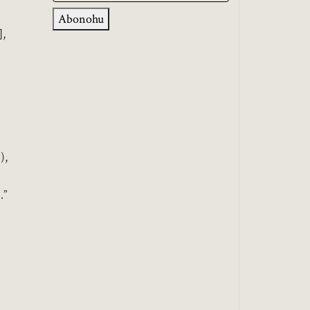
Abonohu
]
,
),
.”