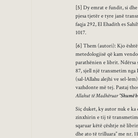
[5]
Dy emrat e fundit, si dh
pjesa tjetër e tyre janë tran
faqja 292, El Ehadith es Sah
1017.
[6]
Them (autori): Kjo është 
metedologjisë që kam vendosu
parathënien e librit. Ndërsa s
87, sjell një transmetim nga 
(sal-lAllahu alejhi ve sel-le
vazhdonte më tej. Pastaj tho
Allahut të Madhëruar
“Shumë br
Siç duket, ky autor nuk e ka 
zinxhirin e tij të transmetimi
sqaruar këtë çështje në libr
dhe ato të trilluara” me nr. 11