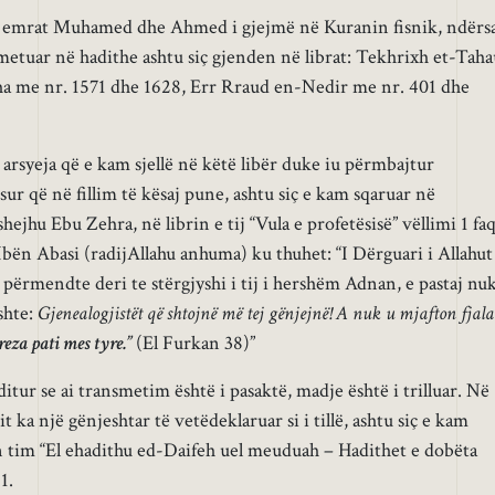
e emrat Muhamed dhe Ahmed i gjejmë në Kuranin fisnik, ndërs
smetuar në hadithe ashtu siç gjenden në librat: Tekhrixh et-Taha
iha me nr. 1571 dhe 1628, Err Rraud en-Nedir me nr. 401 dhe
arsyeja që e kam sjellë në këtë libër duke iu përmbajtur
r që në fillim të kësaj pune, ashtu siç e kam sqaruar në
hejhu Ebu Zehra, në librin e tij “Vula e profetësisë” vëllimi 1 faq
Ibën Abasi (radijAllahu anhuma) ku thuhet: “I Dërguari i Allahut
m) përmendte deri te stërgjyshi i tij i hershëm Adnan, e pastaj nu
shte:
Gjenealogjistët që shtojnë më tej gënjejnë! A nuk u mjafton fjala
eza pati mes tyre.”
(El Furkan 38)”
ditur se ai transmetim është i pasaktë, madje është i trilluar. Në
t ka një gënjeshtar të vetëdeklaruar si i tillë, ashtu siç e kam
in tim “El ehadithu ed-Daifeh uel meuduah – Hadithet e dobëta
1.