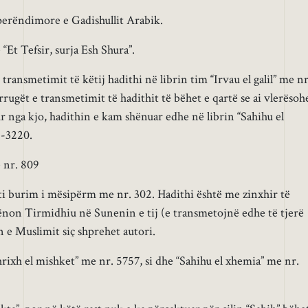
perëndimore e Gadishullit Arabik.
Et Tefsir, surja Esh Shura”.
ransmetimit të këtij hadithi në librin tim “Irvau el galil” me nr
 rrugët e transmetimit të hadithit të bëhet e qartë se ai vlerësoh
ur nga kjo, hadithin e kam shënuar edhe në librin “Sahihu el
8-3220.
e nr. 809
ti burim i mësipërm me nr. 302. Hadithi është me zinxhir të
ënon Tirmidhiu në Sunenin e tij (e transmetojnë edhe të tjerë
n e Muslimit siç shprehet autori.
ixh el mishket” me nr. 5757, si dhe “Sahihu el xhemia” me nr.