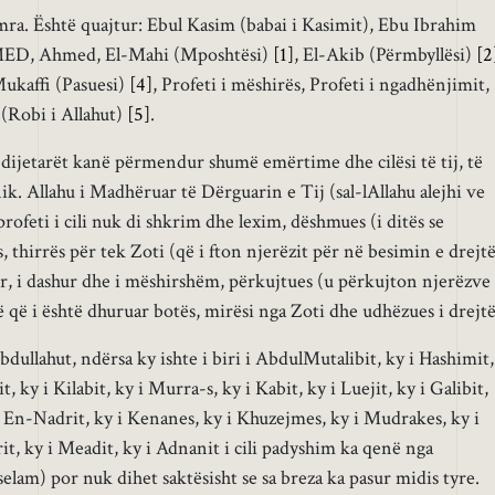
ra. Është quajtur: Ebul Kasim (babai i Kasimit), Ebu Ibrahim
MED, Ahmed, El-Mahi (Mposhtësi)
[1]
, El-Akib (Përmbyllësi)
[2
Mukaffi (Pasuesi)
[4]
, Profeti i mëshirës, Profeti i ngadhënjimit,
 (Robi i Allahut)
[5]
.
 dijetarët kanë përmendur shumë emërtime dhe cilësi të tij, të
nik. Allahu i Madhëruar të Dërguarin e Tij (sal-lAllahu alejhi ve
rofeti i cili nuk di shkrim dhe lexim, dëshmues (i ditës se
, thirrës për tek Zoti (që i fton njerëzit për në besimin e drejtë
r, i dashur dhe i mëshirshëm, përkujtues (u përkujton njerëzve
 që i është dhuruar botës, mirësi nga Zoti dhe udhëzues i drejtë
dullahut, ndërsa ky ishte i biri i AbdulMutalibit, ky i Hashimit,
, ky i Kilabit, ky i Murra-s, ky i Kabit, ky i Luejit, ky i Galibit,
 i En-Nadrit, ky i Kenanes, ky i Khuzejmes, ky i Mudrakes, ky i
rit, ky i Meadit, ky i Adnanit i cili padyshim ka qenë nga
 selam) por nuk dihet saktësisht se sa breza ka pasur midis tyre.