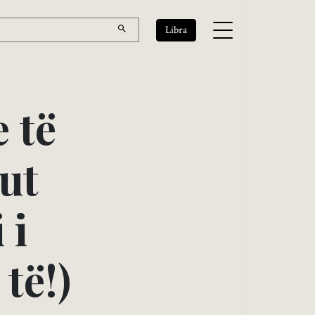
Libra
e
t
ë
u
t
i
i
t
ë
!
)