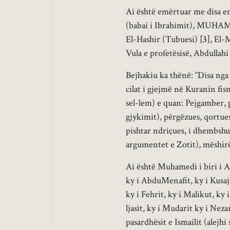
Ai është emërtuar me disa em
(babai i Ibrahimit), MUHA
El-Hashir (Tubuesi)
[3]
, El-
Vula e profetësisë, Abdullahi
Bejhakiu ka thënë: “Disa nga
cilat i gjejmë në Kuranin fis
sel-lem) e quan: Pejgamber, p
gjykimit), përgëzues, qortues
pishtar ndriçues, i dhembshu
argumentet e Zotit), mëshirë
Ai është Muhamedi i biri i Ab
ky i AbduMenafit, ky i Kusajit
ky i Fehrit, ky i Malikut, ky
ljasit, ky i Mudarit ky i Neza
pasardhësit e Ismailit (alejhi