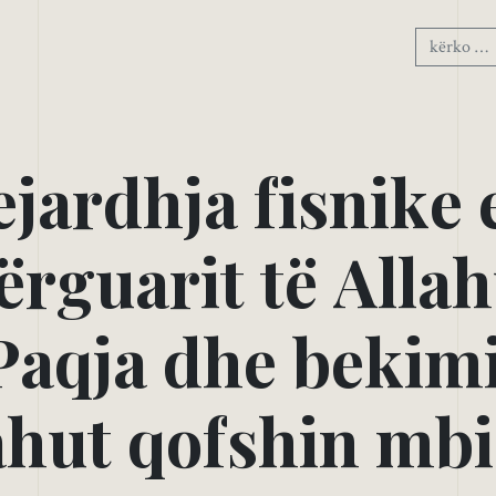
e
j
a
r
d
h
j
a
f
i
s
n
i
k
e
ë
r
g
u
a
r
i
t
t
ë
A
l
l
a
h
P
a
q
j
a
d
h
e
b
e
k
i
m
a
h
u
t
q
o
f
s
h
i
n
m
b
i