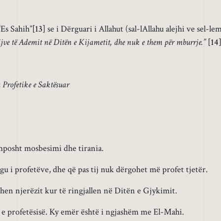
Es Sahih”
[13]
se i Dërguari i Allahut (sal-lAllahu alejhi ve sel-le
ijve të Ademit në Ditën e Kijametit, dhe nuk e them për mburrje.”
[14
 Profetike e Saktësuar
mposht mosbesimi dhe tirania.
gu i profetëve, dhe që pas tij nuk dërgohet më profet tjetër.
hen njerëzit kur të ringjallen në Ditën e Gjykimit.
a e profetësisë. Ky emër është i ngjashëm me El-Mahi.