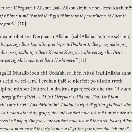
se i Dërguari i Allahut (sal-lAllahu alejhi ve sel-lem) ka thënë
 në brezin më të mirë të të gjithë brezave të pasardhësve të Ademit,
në fund)”.
[10]
nsmetohet se i Dërguari i Allahut (sal-lAllahu alejhi ve sel-lem)
 ka përzgjedhur Ismailin prej bijve të Ibrahimit, dhe përzgjodhi prej
, dhe përzgjodhi nga Beni Kenane Kurejshët, dhe përzgjodhi Beni
 më përzgjodhi mua prej Beni Hashimëve.”
[11]
El Mutalib ibën ebi Ueda’ah, se Ibën Abasi (radijAllahu anhu
u alejhi ve sel-lem) i erdhën fjalë se njerëzit po flisnin rreth
 hipi në minber (foltore), u drejtua nga njerëzit dhe tha:
“A e dini
përgjigjën njëzëri: – Ti je i Dërguari i Allahut. Tha: Unë jam
ili ishte i biri i AbdulMutalibit. Allahu i krijoi të gjitha gjallesat, dhe
 Ai i ndau ato në dy grupe, dhe më vendosi mua tek më i miri ndër at
erëzit në popuj dhe fise, e më vendosi mua tek më të mirët. Pastaj Alla
 vendosi mua në më të virtytshmen e të gjitha familjeve dhe tek më të