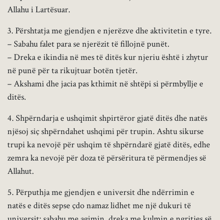
Allahu i Lartësuar.
3. Përshtatja me gjendjen e njerëzve dhe aktivitetin e tyre.
– Sabahu falet para se njerëzit të fillojnë punët.
– Dreka e ikindia në mes të ditës kur njeriu është i zhytur
në punë për ta rikujtuar botën tjetër.
– Akshami dhe jacia pas kthimit në shtëpi si përmbyllje e
ditës.
4. Shpërndarja e ushqimit shpirtëror gjatë ditës dhe natës
njësoj siç shpërndahet ushqimi për trupin. Ashtu sikurse
trupi ka nevojë për ushqim të shpërndarë gjatë ditës, edhe
zemra ka nevojë për doza të përsëritura të përmendjes së
Allahut.
5. Përputhja me gjendjen e universit dhe ndërrimin e
natës e ditës sepse çdo namaz lidhet me një dukuri të
universit: sabahu me agimin, dreka me kulmin e ngritjes së