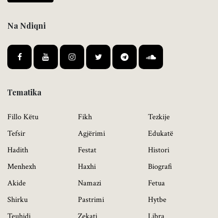
Na Ndiqni
Tematika
Fillo Këtu
Fikh
Tezkije
Tefsir
Agjërimi
Edukatë
Hadith
Festat
Histori
Menhexh
Haxhi
Biografi
Akide
Namazi
Fetua
Shirku
Pastrimi
Hytbe
Teuhidi
Zekati
Libra