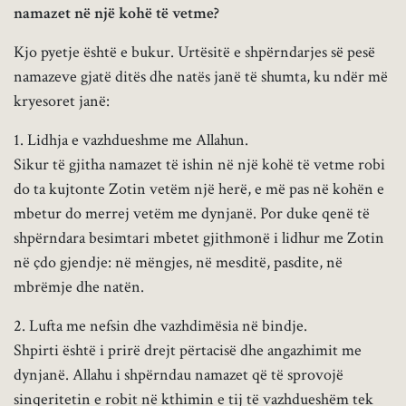
namazet në një kohë të vetme?
Kjo pyetje është e bukur. Urtësitë e shpërndarjes së pesë
namazeve gjatë ditës dhe natës janë të shumta, ku ndër më
kryesoret janë:
1. Lidhja e vazhdueshme me Allahun.
Sikur të gjitha namazet të ishin në një kohë të vetme robi
do ta kujtonte Zotin vetëm një herë, e më pas në kohën e
mbetur do merrej vetëm me dynjanë. Por duke qenë të
shpërndara besimtari mbetet gjithmonë i lidhur me Zotin
në çdo gjendje: në mëngjes, në mesditë, pasdite, në
mbrëmje dhe natën.
2. Lufta me nefsin dhe vazhdimësia në bindje.
Shpirti është i prirë drejt përtacisë dhe angazhimit me
dynjanë. Allahu i shpërndau namazet që të sprovojë
sinqeritetin e robit në kthimin e tij të vazhdueshëm tek