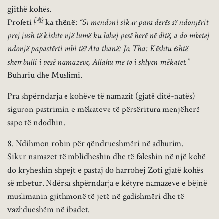
gjithë kohës.
Profeti ﷺ ka thënë:
“Si mendoni sikur para derës së ndonjërit
prej jush të kishte një lumë ku lahej pesë herë në ditë, a do mbetej
ndonjë papastërti mbi të? Ata thanë: Jo. Tha: Kështu është
shembulli i pesë namazeve, Allahu me to i shlyen mëkatet.”
Buhariu dhe Muslimi.
Pra shpërndarja e kohëve të namazit (gjatë ditë-natës)
siguron pastrimin e mëkateve të përsëritura menjëherë
sapo të ndodhin.
8. Ndihmon robin për qëndrueshmëri në adhurim.
Sikur namazet të mblidheshin dhe të faleshin në një kohë
do kryheshin shpejt e pastaj do harrohej Zoti gjatë kohës
së mbetur. Ndërsa shpërndarja e këtyre namazeve e bëjnë
muslimanin gjithmonë të jetë në gadishmëri dhe të
vazhdueshëm në ibadet.