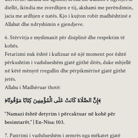
diellit, ikindia me zverdhjen e tij, akshami me perëndimin,
jacia me ardhjen e natës. Kjo i kujton robit madhështinë e
Allahut dhe ndryshimin e gjendjeve.
6. Stërvitja e myslimanit për disiplinë dhe respektim të
kohës.
Fetarizmi nuk është i kufizuar në një moment por është
përkushtim i vazhdueshëm gjatë gjithë ditës, duke mbjellë
në këtë mënyrë rregullin dhe përpikmërinë gjatë gjithë
jetës.
Allahu i Madhëruar thotë:
﴿إِنَّ الصَّلَاةَ كَانَتْ عَلَى الْمُؤْمِنِينَ كِتَابًا مَوْقُوتًا﴾
“Namazi është detyrim i përcaktuar në kohë për
besimtarët.” | En-Nisa: 103.
7. Pastrimi i vazhdueshëm i zemrës nga mëkatet gjatë