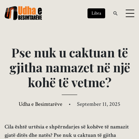
Libra
P
s
e
n
u
k
u
c
a
k
t
u
a
n
t
ë
g
j
i
t
h
a
n
a
m
a
z
e
t
n
ë
n
j
ë
k
o
h
ë
t
ë
v
e
t
m
e
?
Udha e Besimtarëve
•
September 11, 2025
Cila është urtësia e shpërndarjes së kohëve të namazit
gjatë ditës dhe natës? Pse nuk u caktuan të gjitha