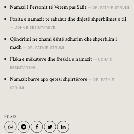
Namazi i Personit të Vetëm pas Safit
DR. FATMIR STRUMI
Pozita e namazit të sabahut dhe dhjetë shpërblimet e tij
UDHA E BESIMTARËVE
Qëndrimi në xhami është adhurim dhe shpërblim i
madh
DR. FATMIR STRUMI
Flaka e mëkateve dhe freskia e namazit
UDHA E
BESIMTARËVE
Namazi; barrë apo qetësi shpirtërore
DR. FATMIR
STRUMI
NDAJE