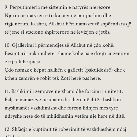
9. Përputhmëria me sistemin e natyrës njerëzore.
Njeriu në natyrën e tij ka nevojë për pushim dhe
rigjenerim. Kështu, Allahu i bëri namazet të shpërndara që
të jenë si stacione shpirtërore në lëvizjen e jetës.
10. Gjallërimi i përmendjes së Allahut në çdo kohë.
Besimtarit nuk i mbetet shumë kohë pa e drejtuar zemrën
e tij tek Krijuesi.
Çdo namaz e këput hallkën e gafletit (pakujdesisë) dhe e
kthen zemrën e robit tek Zoti herë pas here.
11. Bashkimi i zemrave në xhami dhe forcimi i unitetit.
Falja e namazeve në xhami disa herë në ditë i bashkon
myslimanët vazhdimisht dhe forcon lidhjen mes tyre,
ndryshe nëse do të mblidheshin vetëm një herë në ditë.
12. Shfaqja e kuptimit të robërimit të vazhdueshëm ndaj