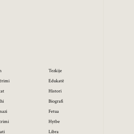
h
Tezkije
ërimi
Edukatë
tat
Histori
hi
Biografi
mazi
Fetua
trimi
Hytbe
ati
Libra