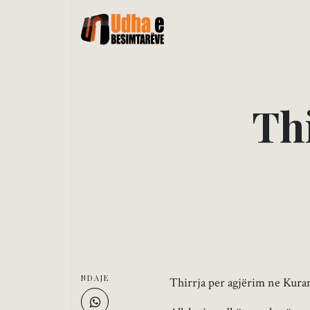
T
h
NDAJE
Thirrja per agjërim ne Kura