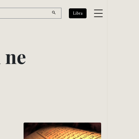
Libra
m
n
e