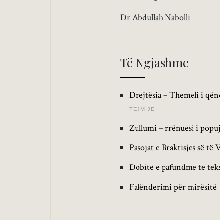
Dr Abdullah Nabolli
Të Ngjashme
Drejtësia – Themeli i qën
TEJMIJE
Zullumi – rrënuesi i popu
Pasojat e Braktisjes së të 
Dobitë e pafundme të teks
Falënderimi për mirësitë