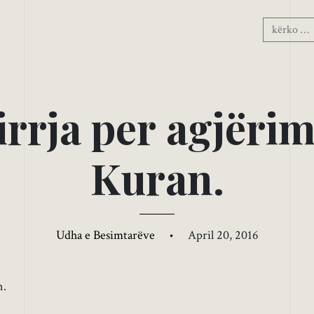
i
r
r
j
a
p
e
r
a
g
j
ë
r
i
K
u
r
a
n
.
Udha e Besimtarëve
•
April 20, 2016
n.