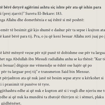
të bërë detyrë agjërimi ashtu siç ishte për ata që ishin para
i
(prej zjarrit)” Suretu El-Bekare: 183.
nga Allahu dhe domethënia e saj është si më poshtë:
emër të besimit gjë kjo shumë e dashur për ta sepse i kujton ata
 kanë bërë para tij. Pra, o ju që keni besuar Allahu zoti juaj po 
 në këtë mënyrë veçse për një punë të dobishme ose për tu largu
het nga Abdullah ibn Mesudi radiallahu anhu se ka thënë: “Kur t
ni besuar] dëgjoje me vëmendje se është ose hajër që po
 për tu larguar prej tij” e transmeton Said bin Mensur.
t përjashton ata që nuk janë në besim sepse atyre u kërkohet si
hti i pranimit të punëve të tyre.
gjithashtu edhe ai që nuk e kupton atë si i vogli dhe njeriu me t
he ai që nuk ka mundësi ta zbatojë thirrjen si: i sëmuri, plaku 
 gjidhënëset.