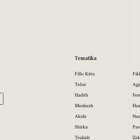
Tematika
Fillo Këtu
Fik
Tefsir
Agj
Hadith
Fes
Menhexh
Hax
Akide
Na
Shirku
Pas
Teuhidi
Zek