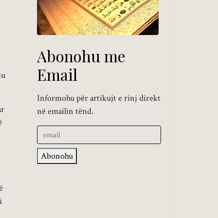
Abonohu me
Email
ju
Informohu për artikujt e rinj direkt
ar
në emailin tënd.
ë
Abonohu
ë
i