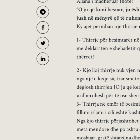
Allahu i madhëruar thotë:
“O ju që keni besuar, ju ësh
jush në mënyrë që të ruhen
Ky ajet përmban një thirrje 
1- Thirrje për besimtarët në 
me deklaratën e shehadetit që
thërret!
2- Kjo lloj thirrje nuk vjen
nga një e keqe siç transmeto
dëgjosh thirrjen [O ju që ke
urdhërohesh për të ose sherr
3- Thirrja në emër të besimi
fillimi islami i cili është kus
Nga kjo thirrje përjashtohet 
meta mendore dhe po ashtu ed
moshuar, gratë shtatzëna dhe