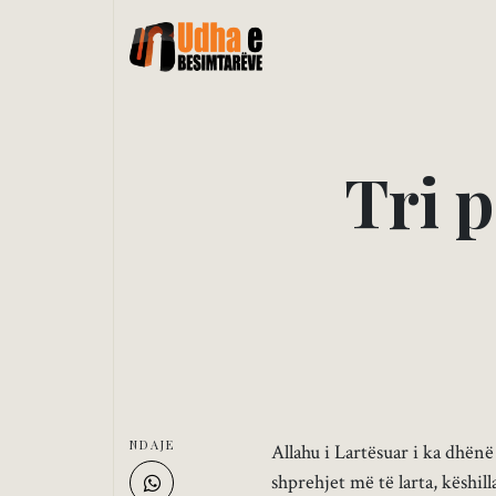
T
r
i
p
NDAJE
Allahu i Lartësuar i ka dhënë
shprehjet më të larta, këshill