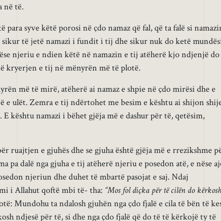
 në të.
 para syve këtë porosi në çdo namaz që fal, që ta falë si namazi
 sikur të jetë namazi i fundit i tij dhe sikur nuk do ketë mundës
 Nëse njeriu e ndien këtë në namazin e tij atëherë kjo ndjenjë do
jë kryerjen e tij në mënyrën më të plotë.
ënyrën më të mirë, atëherë ai namaz e shpie në çdo mirësi dhe e
ë e ulët. Zemra e tij ndërtohet me besim e kështu ai shijon shij
. E kështu namazi i bëhet gjëja më e dashur për të, qetësim,
për ruajtjen e gjuhës dhe se gjuha është gjëja më e rrezikshme p
ma pa dalë nga gjuha e tij atëherë njeriu e posedon atë, e nëse a
posedon njeriun dhe duhet të mbartë pasojat e saj. Ndaj
i i Allahut qoftë mbi të- tha:
“Mos fol diçka për të cilën do kërkos
otë: Mundohu ta ndalosh gjuhën nga çdo fjalë e cila të bën të ke
sh ndjesë për të, si dhe nga çdo fjalë që do të të kërkojë ty të