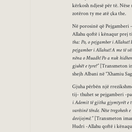
kërkosh ndjesë për të. Nëse nu
zotëron ty me atë çka the.
Në porosinë që Pejgamberi -p
Allahu qoftë i kënaqur prej t
tha: Po, o pejgamber i Allahut! 
pejgamber i Allahut! A me të vër
nëna o Muadh! Po a nuk hidhen n
gjuhët e tyre?”
[Transmeton im
shejh Albani në “Xhamiu Sagi
Gjuha përbën një rrezikshmër
tij- thuhet se pejgamberi -pa
i Ademit të gjitha gjymtyrët e t
varësinë tënde. Nëse tregohesh 
devijojmë.”
[Transmeton imam 
Hudri -Allahu qoftë i kënaqu