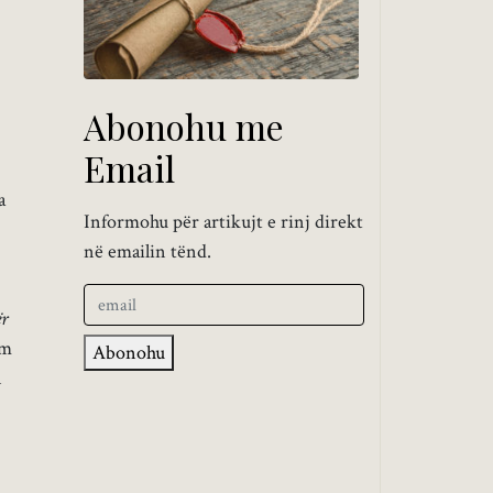
Abonohu me
Email
a
Informohu për artikujt e rinj direkt
në emailin tënd.
ër
am
Abonohu
n