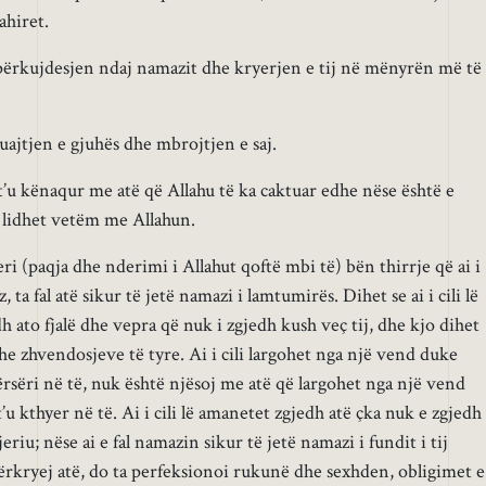
ahiret.
përkujdesjen ndaj namazit dhe kryerjen e tij në mënyrën më të
uajtjen e gjuhës dhe mbrojtjen e saj.
t’u kënaqur me atë që Allahu të ka caktuar edhe nëse është e
 lidhet vetëm me Allahun.
i (paqja dhe nderimi i Allahut qoftë mbi të) bën thirrje që ai i
, ta fal atë sikur të jetë namazi i lamtumirës. Dihet se ai i cili lë
dh ato fjalë dhe vepra që nuk i zgjedh kush veç tij, dhe kjo dihet
he zhvendosjeve të tyre. Ai i cili largohet nga një vend duke
ërsëri në të, nuk është njësoj me atë që largohet nga një vend
u kthyer në të. Ai i cili lë amanetet zgjedh atë çka nuk e zgjedh
riu; nëse ai e fal namazin sikur të jetë namazi i fundit i tij
rkryej atë, do ta perfeksionoi rukunë dhe sexhden, obligimet e