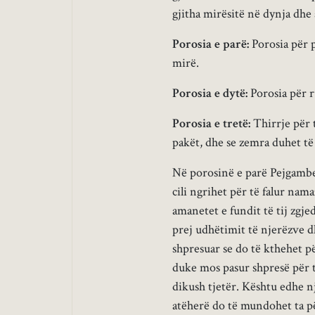
gjitha mirësitë në dynja dhe 
Porosia e parë:
Porosia për 
mirë.
Porosia e dytë:
Porosia për r
Porosia e tretë:
Thirrje për 
pakët, dhe se zemra duhet të
Në porosinë e parë Pejgamber
cili ngrihet për të falur namaz
amanetet e fundit të tij zgje
prej udhëtimit të njerëzve d
shpresuar se do të kthehet p
duke mos pasur shpresë për t’
dikush tjetër. Kështu edhe nje
atëherë do të mundohet ta pë