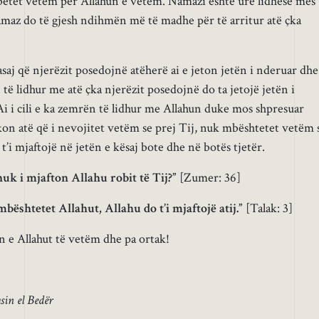
betet vetëm për Allahun e vetëm. Namazi është urë lidhëse mes
amaz do të gjesh ndihmën më të madhe për të arritur atë çka
j asaj që njerëzit posedojnë atëherë ai e jeton jetën i nderuar dhe
n të lidhur me atë çka njerëzit posedojnë do ta jetojë jetën i
i i cili e ka zemrën të lidhur me Allahun duke mos shpresuar
kon atë që i nevojitet vetëm se prej Tij, nuk mbështetet vetëm 
t’i mjaftojë në jetën e kësaj bote dhe në botës tjetër.
nuk i mjafton Allahu robit të Tij?”
[Zumer: 36]
i mbështetet Allahut, Allahu do t’i mjaftojë atij.”
[Talak: 3]
 e Allahut të vetëm dhe pa ortak!
in el Bedër