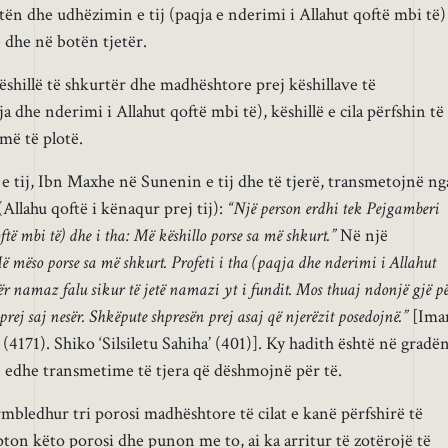
tën dhe udhëzimin e tij (paqja e nderimi i Allahut qoftë mbi të)
ë dhe në botën tjetër.
shillë të shkurtër dhe madhështore prej këshillave të
a dhe nderimi i Allahut qoftë mbi të), këshillë e cila përfshin të
më të plotë.
ij, Ibn Maxhe në Sunenin e tij dhe të tjerë, transmetojnë ng
Allahu qoftë i kënaqur prej tij):
“Një person erdhi tek Pejgamberi
të mbi të) dhe i tha: Më këshillo porse sa më shkurt.”
Në një
ë mëso porse sa më shkurt. Profeti i tha (paqja dhe nderimi i Allahut
ër namaz falu sikur të jetë namazi yt i fundit. Mos thuaj ndonjë gjë p
 prej saj nesër. Shkëpute shpresën prej asaj që njerëzit posedojnë.”
[Im
171). Shiko ‘Silsiletu Sahiha’ (401)]. Ky hadith është në gradë
n edhe transmetime të tjera që dëshmojnë për të.
bledhur tri porosi madhështore të cilat e kanë përfshirë të
kupton këto porosi dhe punon me to, ai ka arritur të zotërojë të