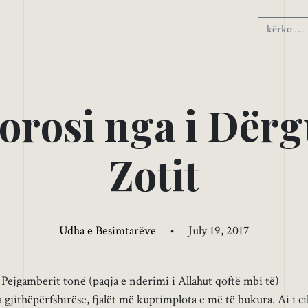
o
r
o
s
i
n
g
a
i
D
ë
r
g
Z
o
t
i
t
Udha e Besimtarëve
•
July 19, 2017
 Pejgamberit tonë (paqja e nderimi i Allahut qoftë mbi të)
a gjithëpërfshirëse, fjalët më kuptimplota e më të bukura. Ai i ci