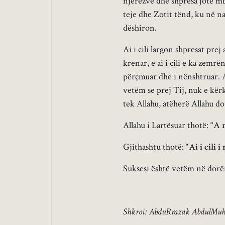
njerëzve dhe shpresa jote m
teje dhe Zotit tënd, ku në n
dëshiron.
Ai i cili largon shpresat pre
krenar, e ai i cili e ka zemrë
përçmuar dhe i nënshtruar. A
vetëm se prej Tij, nuk e kër
tek Allahu, atëherë Allahu do 
Allahu i Lartësuar thotë:
“A 
Gjithashtu thotë:
“Ai i cili 
Suksesi është vetëm në dorën
Shkroi: AbduRrazak AbdulMuhs