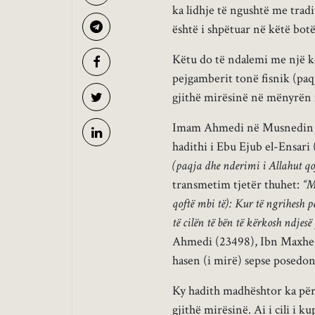
ka lidhje të ngushtë me tradi
është i shpëtuar në këtë bot
Këtu do të ndalemi me një kë
pejgamberit tonë fisnik (paqj
gjithë mirësinë në mënyrën 
Imam Ahmedi në Musnedin e t
hadithi i Ebu Ejub el-Ensari (
(paqja dhe nderimi i Allahut qof
transmetim tjetër thuhet:
“M
qoftë mbi të): Kur të ngrihesh p
të cilën të bën të kërkosh ndjesë
Ahmedi (23498), Ibn Maxhe (4
hasen (i mirë) sepse posedo
Ky hadith madhështor ka përm
gjithë mirësinë. Ai i cili i 