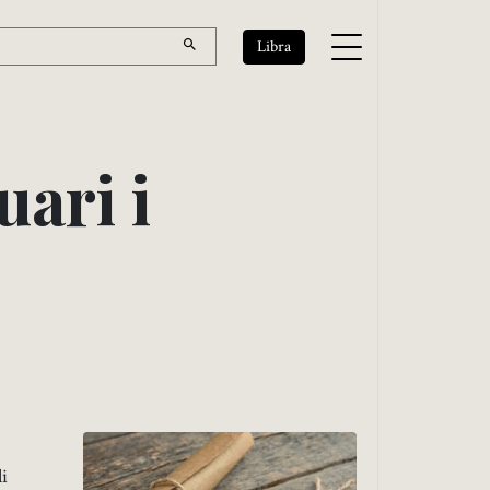
Libra
u
a
r
i
i
li