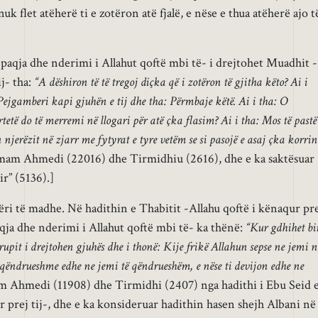
k flet atëherë ti e zotëron atë fjalë, e nëse e thua atëherë ajo t
aqja dhe nderimi i Allahut qoftë mbi të- i drejtohet Muadhit -
ij- tha:
“A dëshiron të të tregoj diçka që i zotëron të gjitha këto? Ai i
Pejgamberi kapi gjuhën e tij dhe tha: Përmbaje këtë. Ai i tha: O
tetë do të merremi në llogari për atë çka flasim? Ai i tha: Mos të pastë
jerëzit në zjarr me fytyrat e tyre vetëm se si pasojë e asaj çka korrin
am Ahmedi (22016) dhe Tirmidhiu (2616), dhe e ka saktësuar
r” (5136).]
i të madhe. Në hadithin e Thabitit -Allahu qoftë i kënaqur pr
qja dhe nderimi i Allahut qoftë mbi të- ka thënë:
“Kur gdhihet bi
rupit i drejtohen gjuhës dhe i thonë: Kije frikë Allahun sepse ne jemi n
e qëndrueshme edhe ne jemi të qëndrueshëm, e nëse ti devijon edhe ne
Ahmedi (11908) dhe Tirmidhi (2407) nga hadithi i Ebu Seid e
r prej tij-, dhe e ka konsideruar hadithin hasen shejh Albani në