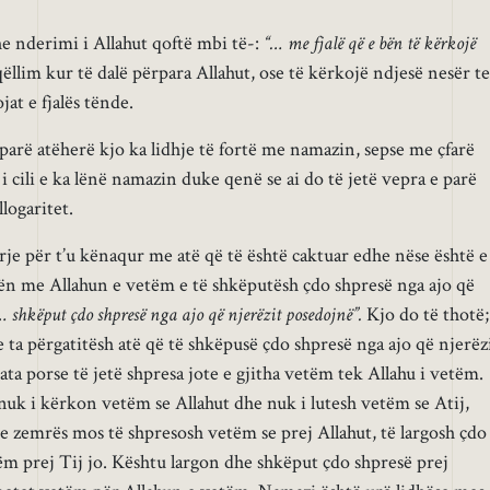
he nderimi i Allahut qoftë mbi të-:
“… me fjalë që e bën të kërkojë
ëllim kur të dalë përpara Allahut, ose të kërkojë ndjesë nesër t
jat e fjalës tënde.
rë atëherë kjo ka lidhje të fortë me namazin, sepse me çfarë
 i cili e ka lënë namazin duke qenë se ai do të jetë vepra e parë
llogaritet.
rje për t’u kënaqur me atë që të është caktuar edhe nëse është e
rën me Allahun e vetëm e të shkëputësh çdo shpresë nga ajo që
… shkëput çdo shpresë nga ajo që njerëzit posedojnë”.
Kjo do të thotë;
ta përgatitësh atë që të shkëpusë çdo shpresë nga ajo që njerëz
ta porse të jetë shpresa jote e gjitha vetëm tek Allahu i vetëm.
nuk i kërkon vetëm se Allahut dhe nuk i lutesh vetëm se Atij,
 zemrës mos të shpresosh vetëm se prej Allahut, të largosh çdo
tëm prej Tij jo. Kështu largon dhe shkëput çdo shpresë prej