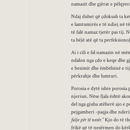
namazit dhe gjërat e pëlqyera
Ndaj duhet që çdokush ta ketë
e lamtumirës e të ndiej në të
të falë namaz tjetër pas tij.
ta bëjë atë që ta perfeksiono
Ai i cili e fal namazin në m
ndalon nga çdo e keqe dhe gj
e besimit dhe ëmbëlsinë e tij
përkrahje dhe lumturi.
Porosia e dytë ishte porosia 
njeriun. Nëse fjala është ako
del nga gjuha atëherë ajo e 
pejgamberi -paqja dhe nderim
falje për të nesër.”
Kjo do të th
frikë që të nesërmen do kërko