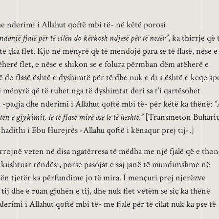
he nderimi i Allahut qoftë mbi të- në këtë porosi
donjë fjalë për të cilën do kërkosh ndjesë për të nesër”
, ka thirrje që 
ë çka flet. Kjo në mënyrë që të mendojë para se të flasë, nëse e
ëherë flet, e nëse e shikon se e folura përmban dëm atëherë e
 do flasë është e dyshimtë për të dhe nuk e di a është e keqe ap
ë mënyrë që të ruhet nga të dyshimtat deri sa t’i qartësohet
 -paqja dhe nderimi i Allahut qoftë mbi të- për këtë ka thënë:
“
ën e gjykimit, le të flasë mirë ose le të heshtë.”
[Transmeton Buhari
adithi i Ebu Hurejrës -Allahu qoftë i kënaqur prej tij-.]
rojnë veten në disa ngatërresa të mëdha me një fjalë që e thon
 kushtuar rëndësi, porse pasojat e saj janë të mundimshme në
tën tjetër ka përfundime jo të mira. I mençuri prej njerëzve
 e tij dhe e ruan gjuhën e tij, dhe nuk flet vetëm se siç ka thënë
rimi i Allahut qoftë mbi të- me fjalë për të cilat nuk ka pse të