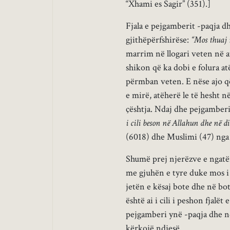
“Xhami es Sagir” (351).]
Fjala e pejgamberit -paqja d
gjithëpërfshirëse:
“Mos thuaj n
marrim në llogari veten në at
shikon që ka dobi e folura at
përmban veten. E nëse ajo që
e mirë, atëherë le të hesht n
çështja. Ndaj dhe pejgamberi
i cili beson në Allahun dhe në dit
(6018) dhe Muslimi (47) nga h
Shumë prej njerëzve e ngatër
me gjuhën e tyre duke mos i
jetën e kësaj bote dhe në bo
është ai i cili i peshon fjalët
pejgamberi ynë -paqja dhe nde
kërkojë ndjesë.