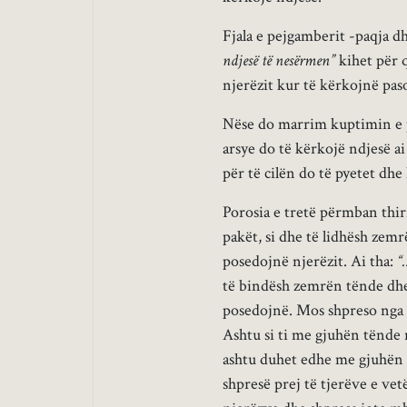
Fjala e pejgamberit -paqja d
ndjesë të nesërmen”
kihet për q
njerëzit kur të kërkojnë paso
Nëse do marrim kuptimin e pa
arsye do të kërkojë ndjesë ai
për të cilën do të pyetet dhe 
Porosia e tretë përmban thir
pakët, si dhe të lidhësh zem
posedojnë njerëzit. Ai tha:
“
të bindësh zemrën tënde dhe 
posedojnë. Mos shpreso nga a
Ashtu si ti me gjuhën tënde 
ashtu duhet edhe me gjuhën e
shpresë prej të tjerëve e ve