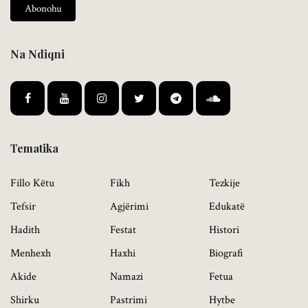
Abonohu
Na Ndiqni
Tematika
Fillo Këtu
Fikh
Tezkije
Tefsir
Agjërimi
Edukatë
Hadith
Festat
Histori
Menhexh
Haxhi
Biografi
Akide
Namazi
Fetua
Shirku
Pastrimi
Hytbe