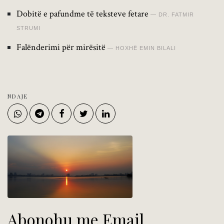
Dobitë e pafundme të teksteve fetare
DR. FATMIR
STRUMI
Falënderimi për mirësitë
HOXHË EMIN BILALI
NDAJE
Abonohu me Email