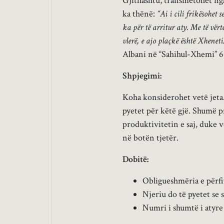
Gjithashtu, transmetohet nga 
ka thënë:
“Ai i cili frikësohet
ka për të arritur aty. Me të vër
vlerë, e ajo plaçkë është Xheneti
Albani në “Sahihul-Xhemi” 6
Shpjegimi:
Koha konsiderohet vetë jeta. 
pyetet për këtë gjë. Shumë p
produktivitetin e saj, duke v
në botën tjetër.
Dobitë:
Obligueshmëria e përf
Njeriu do të pyetet se 
Numri i shumtë i atyre