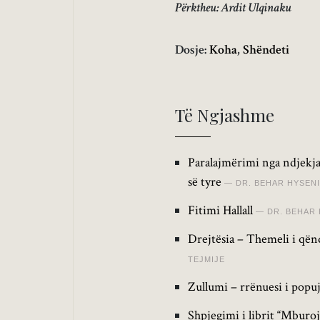
Përktheu: Ardit Ulqinaku
Dosje:
Koha
,
Shëndeti
Të Ngjashme
Paralajmërimi nga ndjekja
së tyre
DR. BEHAR HYSENI
Fitimi Hallall
DR. BEHAR 
Drejtësia – Themeli i qën
TEJMIJE
Zullumi – rrënuesi i popu
Shpjegimi i librit “Mburoj