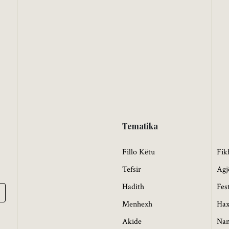
Tematika
Fillo Këtu
Fik
Tefsir
Agj
Hadith
Fes
Menhexh
Hax
Akide
Na