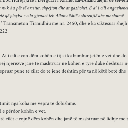
Ebu Hurejrja se i Dërguari i Allahut sal-lAllahu alejhi ue sel-le
 se nuk ka për të arritur, shpejton dhe angazhohet. E ai i cili angazhohe
tetë që plaçka e cila gjendet tek Allahu është e shtrenjtë dhe me shumë
.”
Transmeton Tirmidhiu me nr. 2450, dhe e ka saktësuar shejh
222.
Ai i cili e çon dëm kohën e tij ai ka humbur jetën e vet dhe do 
rej njerëzve janë të mashtruar në kohën e tyre duke dështuar n
epruar punë të cilat do të jenë dështim për ta në këtë botë dhe
itimit nga koha me vepra të dobishme.
si e përdor kohën e vet.
 të cilët e çojnë dëm kohën dhe janë të mashtruar në lidhje me t