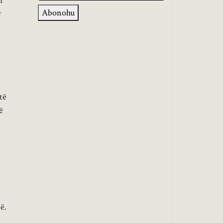
m
Abonohu
t
të
ë
ë.