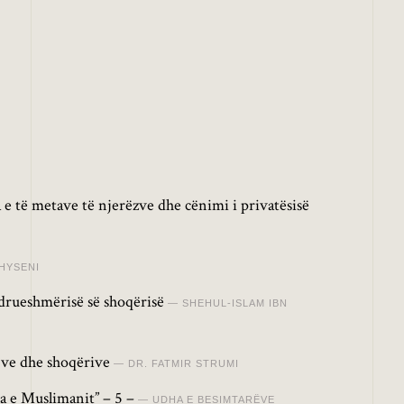
 e të metave të njerëzve dhe cënimi i privatësisë
HYSENI
drueshmërisë së shoqërisë
SHEHUL-ISLAM IBN
jve dhe shoqërive
DR. FATMIR STRUMI
a e Muslimanit” – 5 –
UDHA E BESIMTARËVE