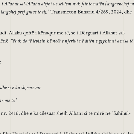
i Allahut sal-lAllahu alejhi ue sel-lem nuk flinte natën (angazhohej m
argohej prej grave të tij.”
Transmeton Buhariu 4/269, 2024, dhe
, Allahu qoftë i kënaqur me të, se i Dërguari i Allahut sal-
thënë:
“Nuk do të lëvizin këmbët e njeriut në ditën e gjykimit derisa të
.
r dhe si e ka shpenzuar.
ar me të.”
. 2416, dhe e ka cilësuar shejh Albani si të mirë në “Sahihul-