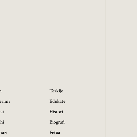
h
Tezkije
ërimi
Edukatë
tat
Histori
hi
Biografi
mazi
Fetua