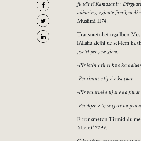
fundit të Ramazanit i Dërguari 
adhurim), zgjonte familjen dhe l
Muslimi 1174.
Transmetohet nga Ibën Mesudi
lAllahu alejhi ue sel-lem ka 
pyetet për pesë gjëra:
-Për jetën e tij se ku e ka kaluar
-Për rininë e tij si e ka çuar.
-Për pasurinë e tij si e ka fitua
-Për dijen e tij se çfarë ka punu
E transmeton Tirmidhiu me nr
Xhemi” 7299.