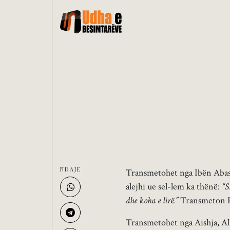
NDAJE
Transmetohet nga Ibën Abasi, 
alejhi ue sel-lem ka thënë:
“S
dhe koha e lirë.”
Transmeton B
Transmetohet nga Aishja, All