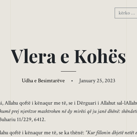
V
l
e
r
a
e
K
o
h
ë
s
Udha e Besimtarëve
•
January 25, 2023
Allahu qoftë i kënaqur me të, se i Dërguari i Allahut sal-lAllah
humë prej njerëzve mashtrohen në dy mirësi që ju janë dhënë: shëndet
uhariu 11/229, 6412.
ahu qoftë i kënaqur me të, se ka thënë:
“Kur fillonin dhjetë netët e