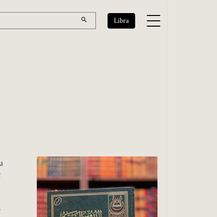
Libra
u
i