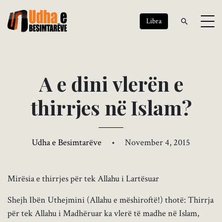
Libra
A
e
d
i
n
i
v
l
e
r
ë
n
e
t
h
i
r
r
j
e
s
n
ë
I
s
l
a
m
?
Udha e Besimtarëve
•
November 4, 2015
Mirësia e thirrjes për tek Allahu i Lartësuar
Shejh Ibën Uthejmini (Allahu e mëshiroftë!) thotë: Thirrja
për tek Allahu i Madhëruar ka vlerë të madhe në Islam,