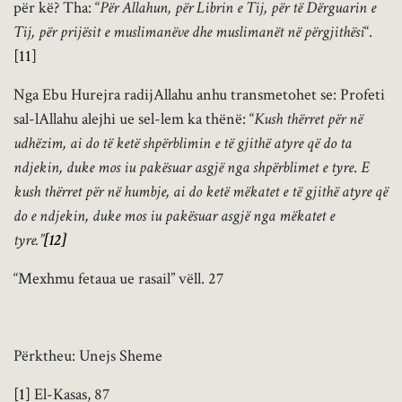
për kë? Tha: “
Për Allahun, për Librin e Tij, për të Dërguarin e
Tij, për prijësit e muslimanëve dhe muslimanët në përgjithësi
“.
[11]
Nga Ebu Hurejra radijAllahu anhu transmetohet se: Profeti
sal-lAllahu alejhi ue sel-lem ka thënë: “
Kush thërret për në
udhëzim, ai do të ketë shpërblimin e të gjithë atyre që do ta
ndjekin, duke mos iu pakësuar asgjë nga shpërblimet e tyre
.
E
kush thërret për në humbje, ai do ketë mëkatet e të gjithë atyre që
do e ndjekin, duke mos iu pakësuar asgjë nga mëkatet e
tyre.”
[12]
“Mexhmu fetaua ue rasail” vëll. 27
Përktheu: Unejs Sheme
[1]
El-Kasas, 87