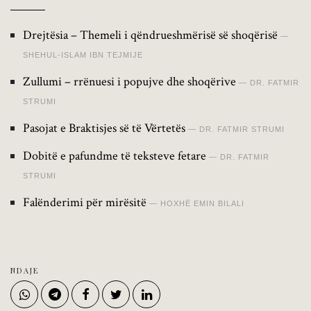
Drejtësia – Themeli i qëndrueshmërisë së shoqërisë
SHEHUL-ISLAM IBN TEJMIJE
Zullumi – rrënuesi i popujve dhe shoqërive
DR. FATMIR
STRUMI
Pasojat e Braktisjes së të Vërtetës
DR. FATMIR STRUMI
Dobitë e pafundme të teksteve fetare
DR. FATMIR
STRUMI
Falënderimi për mirësitë
HOXHË EMIN BILALI
NDAJE