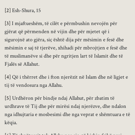
[2]
Esh-Shura, 15
[3]
I mjaftueshëm, të cilët e përmbushin nevojën për
gjërat që përmenden në vijin dhe për mjetet që i
sigurojnë ato gjëra, siç është dija për mësimin e fesë dhe
mësimin e saj të tjerëve, xhihadi për mbrojtjen e fesë dhe
të muslimanëve si dhe për ngritjen lart të Islamit dhe të
Fjalës së Allahut.
[4]
Që i thërret dhe i fton njerëzit në Islam dhe në ligjet e
tij të vendosura nga Allahu.
[5]
Urdhëron për bindje ndaj Allahut, për zbatim të
urdhrave të Tij dhe për mirësi ndaj njerëzve, dhe ndalon
nga idhujtaria e mosbesimi dhe nga veprat e shëmtuara e të
këqia.