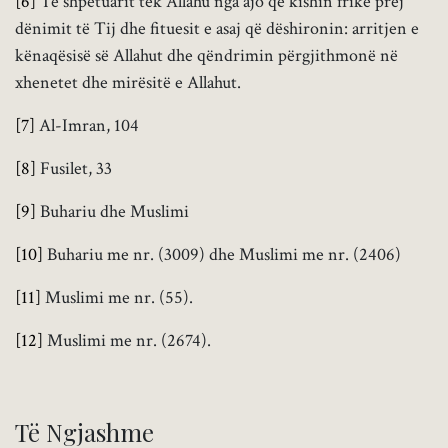
[6]
Të shpëtuarit tek Allahu nga ajo që kishin frikë prej
dënimit të Tij dhe fituesit e asaj që dëshironin: arritjen e
kënaqësisë së Allahut dhe qëndrimin përgjithmonë në
xhenetet dhe mirësitë e Allahut.
[7]
Al-Imran, 104
[8]
Fusilet, 33
[9]
Buhariu dhe Muslimi
[10]
Buhariu me nr. (3009) dhe Muslimi me nr. (2406)
[11]
Muslimi me nr. (55).
[12]
Muslimi me nr. (2674).
Të Ngjashme