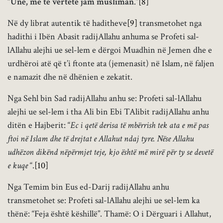
“Unë, me të vërtetë jam musliman
.”
[8]
Në dy librat autentik të haditheve
[9]
transmetohet nga
hadithi i Ibën Abasit radijAllahu anhuma se Profeti sal-
lAllahu alejhi ue sel-lem e dërgoi Muadhin në Jemen dhe e
urdhëroi atë që t’i ftonte ata (jemenasit) në Islam, në faljen
e namazit dhe në dhënien e zekatit.
Nga Sehl bin Sad radijAllahu anhu se: Profeti sal-lAllahu
alejhi ue sel-lem i tha Ali bin Ebi TAlibit radijAllahu anhu
ditën e Hajberit: “
Ec i qetë derisa të mbërrish tek ata e më pas
ftoi në Islam dhe të drejtat e Allahut ndaj tyre. Nëse Allahu
udhëzon dikënd nëpërmjet teje, kjo është më mirë për ty se devetë
e kuqe
“.
[10]
Nga Temim bin Eus ed-Darij radijAllahu anhu
transmetohet se: Profeti sal-lAllahu alejhi ue sel-lem ka
thënë: “Feja është këshillë”. Thamë: O i Dërguari i Allahut,