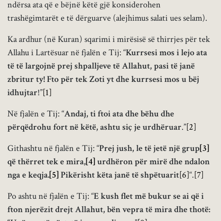
ndërsa ata që e bëjnë këtë gjë konsiderohen
trashëgimtarët e të dërguarve (alejhimus salati ues selam).
Ka ardhur (në Kuran) sqarimi i mirësisë së thirrjes për tek
Allahu i Lartësuar në fjalën e Tij: “
Kurrsesi mos i lejo ata
të të largojnë prej shpalljeve të Allahut, pasi të janë
zbritur ty! Fto për tek Zoti yt dhe kurrsesi mos u bëj
idhujtar
!”
[1]
Në fjalën e Tij: “
Andaj, ti ftoi ata dhe bëhu dhe
përqëdrohu fort në këtë, ashtu siç je urdhëruar
.”
[2]
Githashtu në fjalën e Tij: “
Prej jush, le të jetë një grup
[3]
që thërret tek e mira,
[4]
urdhëron për mirë dhe ndalon
nga e keqja.
[5]
Pikërisht këta janë të shpëtuarit
[6]
“.
[7]
Po ashtu në fjalën e Tij: “
E kush flet më bukur se ai që i
fton njerëzit drejt Allahut, bën vepra të mira dhe thotë: