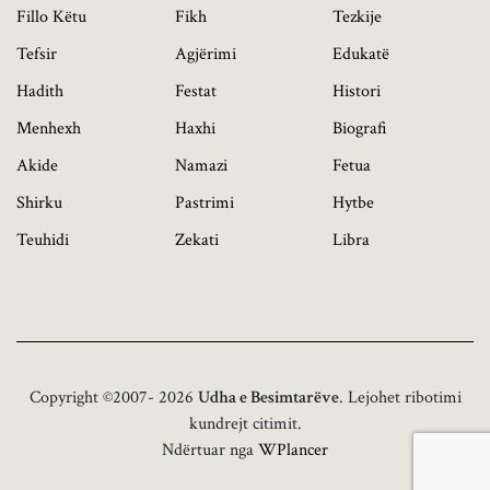
Fillo Këtu
Fikh
Tezkije
Tefsir
Agjërimi
Edukatë
Hadith
Festat
Histori
Menhexh
Haxhi
Biografi
Akide
Namazi
Fetua
Shirku
Pastrimi
Hytbe
Teuhidi
Zekati
Libra
Copyright ©2007- 2026
Udha e Besimtarëve
. Lejohet ribotimi
kundrejt citimit.
Ndërtuar nga
WPlancer