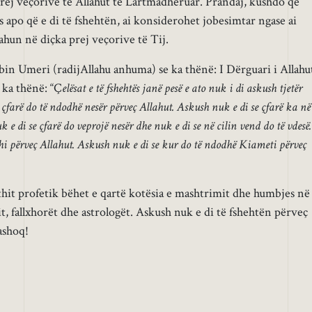
 prej veçorive të Allahut të Lartmadhëruar. Prandaj, kushdo që
 apo që e di të fshehtën, ai konsiderohet jobesimtar ngase ai
hun në diçka prej veçorive të Tij.
in Umeri (radijAllahu anhuma) se ka thënë: I Dërguari i Allahu
) ka thënë: “Ç
elësat e të fshehtës janë pesë e ato nuk i di askush tjetër
çfarë do të ndodhë nesër përveç Allahut. Askush nuk e di se çfarë ka në
 e di se çfarë do veprojë nesër dhe nuk e di se në cilin vend do të vdesë.
shi përveç Allahut. Askush nuk e di se kur do të ndodhë Kiameti përveç
thit profetik bëhet e qartë kotësia e mashtrimit dhe humbjes në
t, fallxhorët dhe astrologët. Askush nuk e di të fshehtën përveç
ashoq!