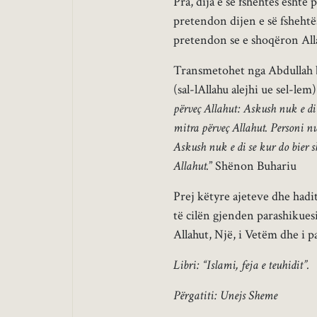
Pra, dija e së fshehtës është
pretendon dijen e së fshehtës
pretendon se e shoqëron Alla
Transmetohet nga Abdullah b
(sal-lAllahu alejhi ue sel-lem
përveç Allahut: Askush nuk e di 
mitra përveç Allahut. Personi nuk
Askush nuk e di se kur do bier 
Allahut.
” Shënon Buhariu
Prej këtyre ajeteve dhe hadi
të cilën gjenden parashikuesi
Allahut, Një, i Vetëm dhe i p
Libri: “Islami, feja e teuhidit”.
Përgatiti: Unejs Sheme