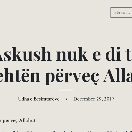
A
s
k
u
s
h
n
u
k
e
d
i
t
e
h
t
ë
n
p
ë
r
v
e
ç
A
l
l
Udha e Besimtarëve
•
December 29, 2019
n përveç Allahut