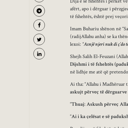
Dija e së fshehtës i përket ve
afërt, apo i dërguar i përzgje
të fshehtës, është prej veçori
Imam Buhariu shënon në “Sah
(radijAllahu anha) se ka thën
lexoi:
“
Asnjë njeri nuk di ç’do të
Shejh Salih El-Feuzani (Allahu
Dijshmi i të fshehtës (padu
në lidhje me atë që pretendo
Ai tha: “Allahu i Madhëruar 
askujt përveç të dërguarve
“
Thuaj
:
Askush përveç Alla
“
Ai i ka çelësat e së paduk