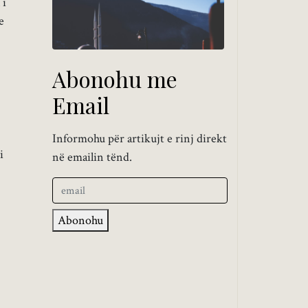
 i
e
Abonohu me
Email
Informohu për artikujt e rinj direkt
i
në emailin tënd.
Abonohu