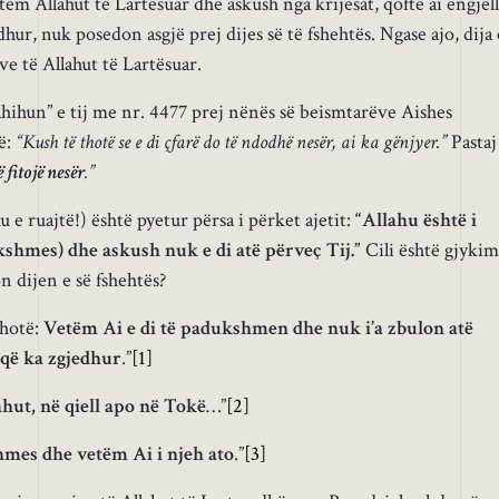
tëm Allahut të Lartësuar dhe askush nga krijesat, qoftë ai engjëll
dhur, nuk posedon asgjë prej dijes së të fshehtës. Ngase ajo, dija 
ve të Allahut të Lartësuar.
ihun” e tij me nr. 4477 prej nënës së beismtarëve Aishes
ë:
“Kush të thotë se e di çfarë do të ndodhë nesër, ai ka gënjyer.”
Pastaj
 fitojë nesër
.”
 e ruajtë!) është pyetur përsa i përket ajetit:
“Allahu është i
kshmes) dhe askush nuk e di atë përveç Tij.”
Cili është gjykim
n dijen e së fshehtës?
thotë:
Vetëm Ai e di të padukshmen dhe nuk i’a zbulon atë
 që ka zgjedhur
.”
[1]
hut, në qiell apo në Tokë
…”
[2]
shmes dhe vetëm Ai i njeh ato
.”
[3]