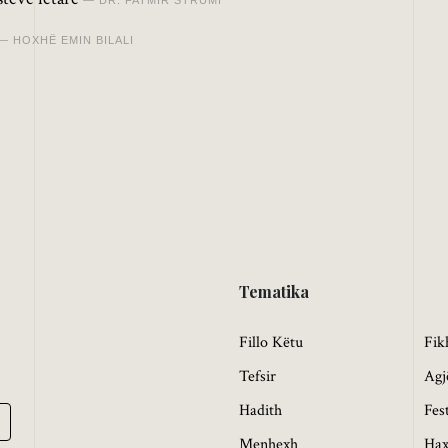
HOXHË EMIN BILALI
Tematika
Fillo Këtu
Fik
Tefsir
Agj
Hadith
Fes
Menhexh
Hax