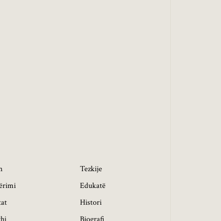
h
Tezkije
ërimi
Edukatë
tat
Histori
hi
Biografi