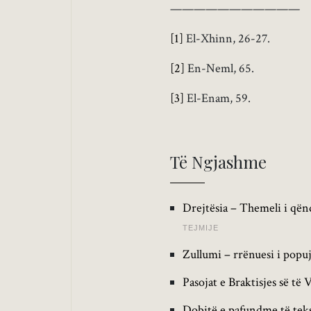
———————————
[1]
El-Xhinn, 26-27.
[2]
En-Neml, 65.
[3]
El-Enam, 59.
Të Ngjashme
Drejtësia – Themeli i qën
TEJMIJE
Zullumi – rrënuesi i popu
Pasojat e Braktisjes së të 
Dobitë e pafundme të teks