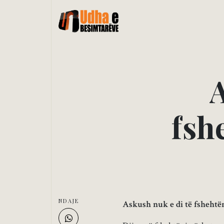
f
s
h
NDAJE
Askush nuk e di të fshehtë