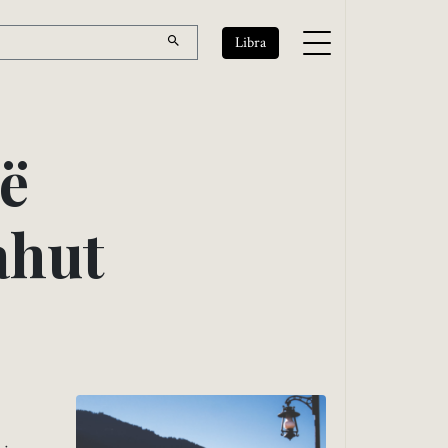
Libra
ë
a
h
u
t