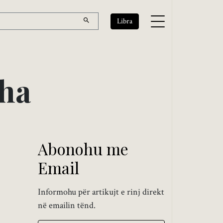
Libra
h
a
Abonohu me
Email
Informohu për artikujt e rinj direkt
në emailin tënd.