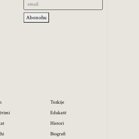
Abonohu
h
Tezkije
ërimi
Edukatë
tat
Histori
hi
Biografi