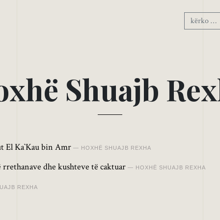
o
x
h
ë
S
h
u
a
j
b
R
e
x
ut El Ka`Kau bin Amr
HOXHË SHUAJB REXHA
HOXHË SHUAJB REXHA
UAJB REXHA