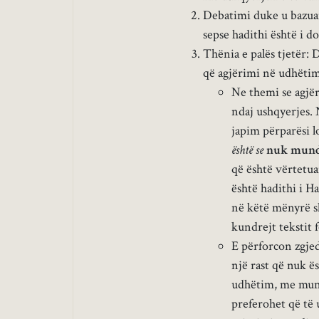
Debatimi duke u bazuar
sepse hadithi është i do
Thënia e palës tjetër: 
që agjërimi në udhëtim
Ne themi se agjër
ndaj ushqyerjes. 
japim përparësi l
është se
nuk mund t
që është vërtetua
është hadithi i H
në këtë mënyrë s
kundrejt tekstit f
E përforcon zgjed
një rast që nuk ës
udhëtim, me mund
preferohet që të