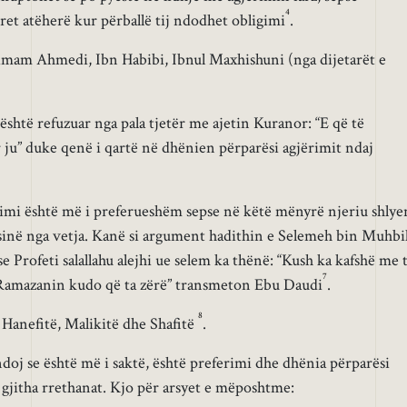
4
ret atëherë kur përballë tij ndodhet obligimi
.
mam Ahmedi, Ibn Habibi, Ibnul Maxhishuni (nga dijetarët e
htë refuzuar nga pala tjetër me ajetin Kuranor: “E që të
 ju” duke qenë i qartë në dhënien përparësi agjërimit ndaj
rimi është më i preferueshëm sepse në këtë mënyrë njeriu shlye
sinë nga vetja. Kanë si argument hadithin e Selemeh bin Muhbi
se Profeti salallahu alejhi ue selem ka thënë: “Kush ka kafshë me 
7
ë Ramazanin kudo që ta zërë” transmeton Ebu Daudi
.
8
anefitë, Malikitë dhe Shafitë
.
 se është më i saktë, është preferimi dhe dhënia përparësi
gjitha rrethanat. Kjo për arsyet e mëposhtme: