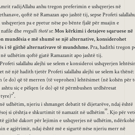
mrit radijAllahu anhu tregon preferimin e ushqyerjes në
thanave, qoftë në Ramazan apo jashtë tij, sepse Profeti salallah
i ushqyerjen pa e pyetur nëse po bënte fjalë për muajin e
 nafile dhe
rregulli thotë se
:
Mos kërkimi i detajeve sqaruese në
ton mundësia e më shumë se një alternative, konsiderohet
s i të gjithë alternativave të mundshme.
Pra, hadithi tregon p
në udhëtim qoftë gjatë Ramazanit apo jashtë tij.
rofeti salallahu alejhi ue selem e konsideroi ushqyerjen lehtës
t në një hadith tjetër Profeti salallahu alejhi ue selem ka thënë:
en (e do) që të merren (të veprohen) lehtësimet (në kohën për t
r) ashtu siç e pëlqen (e do) që të përmbushen urdhëresat
9
tyre)”
.
ë udhëtim, njeriu i shmanget debatit të dijetarëve, ndaj është
10
soj si çështja e shkurtimit të namazit në udhëtim
. Kjo për vet
ë të gjithë dakort për lejimin e ushqyerjes në udhëtim, ndërkohë
in e agjërimit, ndaj është më e sigurtë nëse njeriu merr në