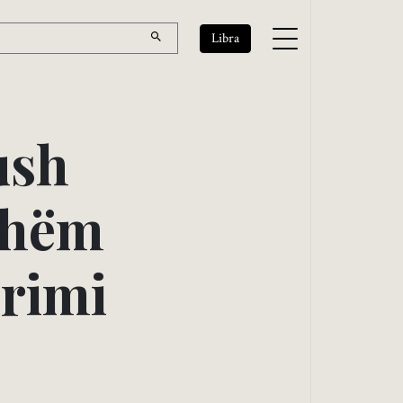
Libra
u
s
h
h
ë
m
ë
r
i
m
i