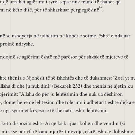
t që urrehet agjërimi i tyre, sepse nuk mund të thuhet që
13
mi në këto ditë, për të shkarkuar përgjegjësinë
.
ë se ushqyerja në udhëtim në kohët e sotme, është e ndaluar
eprojnë ndryshe.
ndojnë se agjërimi është më parësor për shkak të mjeteve të
është thënia e Njohësit të së fshehtës dhe të dukshmes: “Zoti yt n
lahu di dhe ju nuk dini” (Bekareh 232) dhe thënia në ajetin ku
jërimit: “Allahu do për ju lehtësimin dhe nuk ua dëshiron
, domethënë që lehtësimi dhe tolerimi i udhëtarit është diçka e
 nga synimet kryesore të sheriatit është lehtësimi.
e këto dispozita është Ai që ka krijuar kohën dhe vendin (si
mirë se për çfarë kanë njerëzit nevojë, çfarë është e dobishme