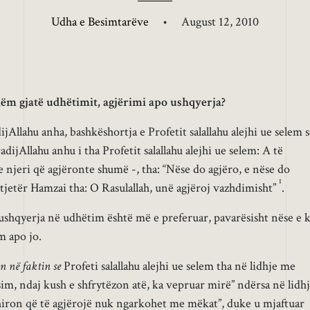
Udha e Besimtarëve
•
August 12, 2010
ëm gjatë udhëtimit, agjërimi apo ushqyerja?
Allahu anha, bashkëshortja e Profetit salallahu alejhi ue selem 
ijAllahu anhu i tha Profetit salallahu alejhi ue selem: A të
e njeri që agjëronte shumë -, tha: “Nëse do agjëro, e nëse do
1
jetër Hamzai tha: O Rasulallah, unë agjëroj vazhdimisht”
.
ushqyerja në udhëtim është më e preferuar, pavarësisht nëse e 
m apo jo.
 në faktin se
Profeti salallahu alejhi ue selem tha në lidhje me
sim, ndaj kush e shfrytëzon atë, ka vepruar mirë” ndërsa në lidh
hiron që të agjërojë nuk ngarkohet me mëkat”, duke u mjaftuar