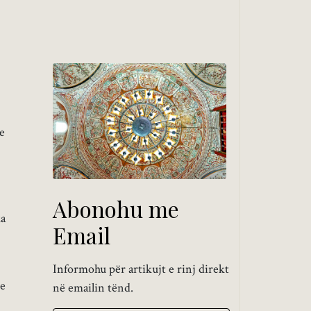
se
Abonohu me
ka
Email
Informohu për artikujt e rinj direkt
je
në emailin tënd.