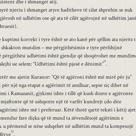
istent dhe i shmanget atij.
yrë njeriu i shmanget atyre haditheve të cilat shprehin se nuk
gjërosh në udhëtim ose që ata të cilët agjërojnë në udhëtim jan
htuesit).
 kuptimi korrekt i tyre është se ato kanë për qëllim ata njerëz 
u shkakton mundim – me përgjithësimin e tyre përfshijnë
ë përgjithësi udhëtimi është gjendje që shoqërohet me mundim
11
u alejhi ue selem: “Udhëtimi është pjesë e dënimit”
.
jetër me ajetin Kuranor: “Që të agjëroni është më mirë për ju”
t për një nga etapat e agjërimit të anulluar, sepse siç dihet në
rimi i Ramazanit, gjykimi ishte i tillë që kush donte e agjëronte
mjaftonte që të ushqente një të varfër kundrejt çdo dite
agjërimi ishte më i preferuar. Këtë thotë qartë teksti i këtij ajet
mendur fare diçka që të mund ta zëvendësojë agjërimin e
nuk u përmend se nëse ushqehet në udhëtim mund ta kompesojë
12
fërve
.