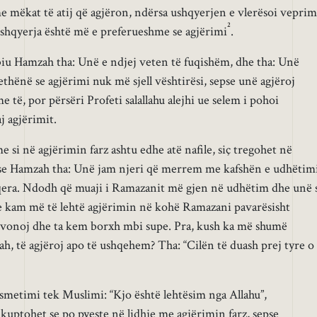
 mëkat të atij që agjëron, ndërsa ushqyerjen e vlerësoi veprim
2
 ushqyerja është më e preferueshme se agjërimi
.
biu Hamzah tha: Unë e ndjej veten të fuqishëm, dhe tha: Unë
thënë se agjërimi nuk më sjell vështirësi, sepse unë agjëroj
të, por përsëri Profeti salallahu alejhi ue selem i pohoi
j agjërimit.
e si në agjërimin farz ashtu edhe atë nafile, siç tregohet në
se Hamzah tha: Unë jam njeri që merrem me kafshën e udhëtimi
qera. Ndodh që muaji i Ramazanit më gjen në udhëtim dhe unë 
, e kam më të lehtë agjërimin në kohë Ramazani pavarësisht
e vonoj dhe ta kem borxh mbi supe. Pra, kush ka më shumë
ah, të agjëroj apo të ushqehem? Tha: “Cilën të duash prej tyre o
smetimi tek Muslimi: “Kjo është lehtësim nga Allahu”,
nkuptohet se po pyeste në lidhje me agjërimin farz, sepse