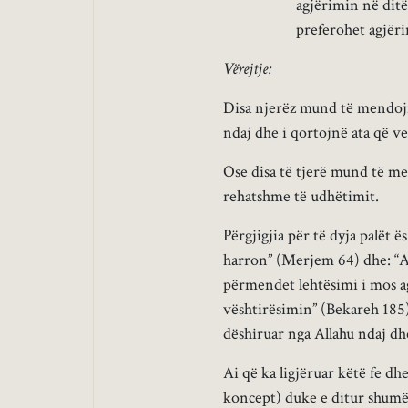
agjërimin në ditë
preferohet agjëri
Vërejtje:
Disa njerëz mund të mendojn
ndaj dhe i qortojnë ata që v
Ose disa të tjerë mund të me
rehatshme të udhëtimit.
Përgjigjia për të dyja palët 
harron” (Merjem 64) dhe: “Al
përmendet lehtësimi i mos ag
vështirësimin” (Bekareh 185)
dëshiruar nga Allahu ndaj dhe
Ai që ka ligjëruar këtë fe dh
koncept) duke e ditur shumë 