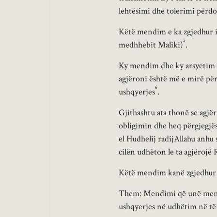
lehtësimi dhe tolerimi përdo
Këtë mendim e ka zgjedhur i
5
medhhebit Maliki)
.
Ky mendim dhe ky arsyetim ës
agjëroni është më e mirë për
6
ushqyerjes
.
Gjithashtu ata thonë se agjë
obligimin dhe heq përgjegjë
el Hudhelij radijAllahu anhu 
cilën udhëton le ta agjëroj
Këtë mendim kanë zgjedhur H
Them: Mendimi që unë mendoj
ushqyerjes në udhëtim në të 