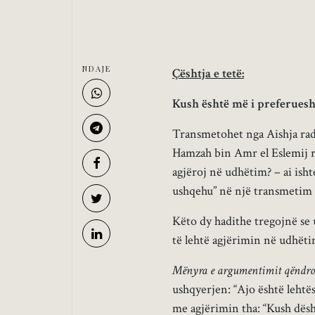
NDAJE
Çështja e tetë:
Kush është më i preferuesh
Transmetohet nga Aishja radij
Hamzah bin Amr el Eslemij rad
agjëroj në udhëtim? – ai isht
ushqehu” në një transmetim t
Këto dy hadithe tregojnë se 
të lehtë agjërimin në udhëti
Mënyra e argumentimit qëndron
ushqyerjen: “Ajo është lehtë
me agjërimin tha: “Kush dës