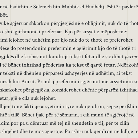
 në hadithin e Selemeh bin Muhbik el Hudhelij, është i pavlerë
bët.
Duke agjëruar shkarkon përgjegjësinë e obligimit, nuk do të tho
 është gjithmonë i preferuar. Kjo për arsyet e mëposhtme:
imi lejohet në udhëtim por kjo nuk do të thotë se preferohet
Nëse do pretendonim preferimin e agjërimit kjo do të thotë t’i
ogjikës dhe krahasimit kundrejt tekstit fetar dhe siç dihet
parim
ë bëhet ixhtihad përderisa ka tekst të qartë fetar.
Ndërkoh
r teksti në dhënien përparësi ushqyerjes në udhëtim, ai tekst
amzah bin Amrit. Prandaj preferimi i agjërimit me arsyetimin s
hkarkohet përgjegjësia, konsiderohet dhënie përparësi ixhtihad
etar, gjë e cila nuk lejohet.
hjen tonë fakti që arsyetimi i tyre nuk qëndron, sepse përfshin
htë i tillë. Bëhet fjalë për të sëmurin, i cili mund të agjërojë në
im por pa u dëmtuar më tej në shëndetin e tij, për të cilin
 ushqehet dhe të mos agjërojë. Po ashtu nuk qëndron në lidhje 