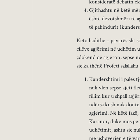
konsideratë debatin ekz
Gjithashtu në këtë mën
është devotshmëri të a
të pabindurit (kundërs
Këto hadithe – pavarësisht se
cilëve agjërimi në udhëtim 
çdokënd që agjëron, sepse n
siç ka thënë Profeti salallah
Kundërshtimi i palës t
nuk vlen sepse ajeti fle
fillim kur u shpall agjë
ndërsa kush nuk donte 
agjërimi. Në këtë fazë, 
Kuranor, duke mos për
udhëtimit, ashtu siç 
me ushqyerjen e të var