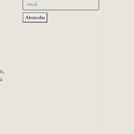
Abonohu
t,
si