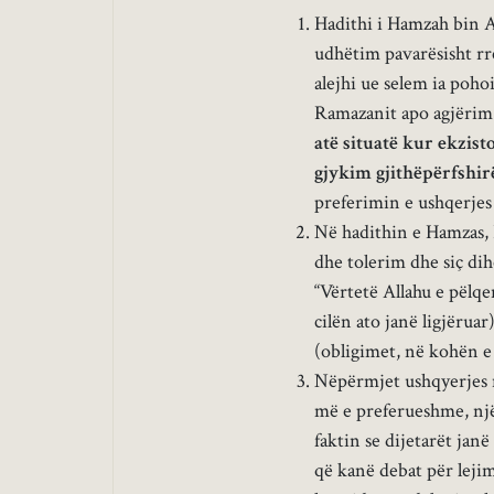
Hadithi i Hamzah bin A
udhëtim pavarësisht rre
alejhi ue selem ia poho
Ramazanit apo agjërim
atë situatë kur ekzis
gjykim gjithëpërfshirë
preferimin e ushqerjes 
Në hadithin e Hamzas, P
dhe tolerim dhe siç dihe
“Vërtetë Allahu e pëlq
cilën ato janë ligjërua
(obligimet, në kohën e 
Nëpërmjet ushqyerjes n
më e preferueshme, një
faktin se dijetarët jan
që kanë debat për lejim