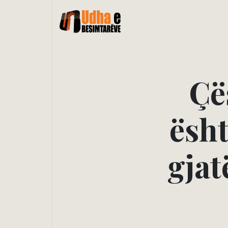
Ç
ë
ë
s
h
g
j
a
t