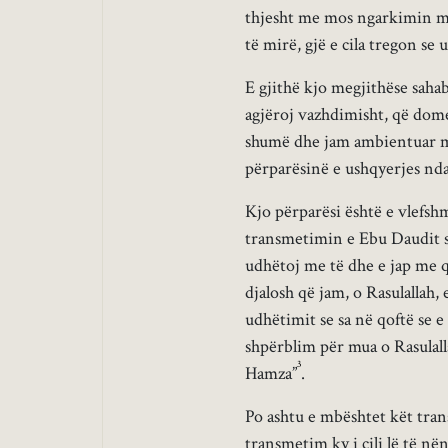
thjesht me mos ngarkimin me
të mirë, gjë e cila tregon se
E gjithë kjo megjithëse saha
agjëroj vazhdimisht, që dome
shumë dhe jam ambientuar me 
përparësinë e ushqyerjes nda
Kjo përparësi është e vlefshm
transmetimin e Ebu Daudit 
udhëtoj me të dhe e jap me 
djalosh që jam, o Rasulallah
udhëtimit se sa në qoftë se 
shpërblim për mua o Rasulall
3
Hamza”
.
Po ashtu e mbështet kët tran
transmetim ky i cili lë të në