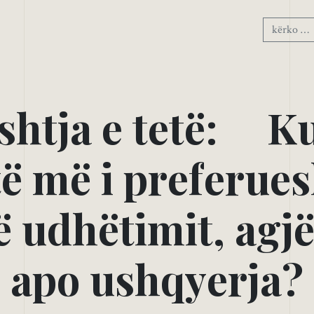
s
h
t
j
a
e
t
e
t
ë
:
K
t
ë
m
ë
i
p
r
e
f
e
r
u
e
s
ë
u
d
h
ë
t
i
m
i
t
,
a
g
j
a
p
o
u
s
h
q
y
e
r
j
a
?