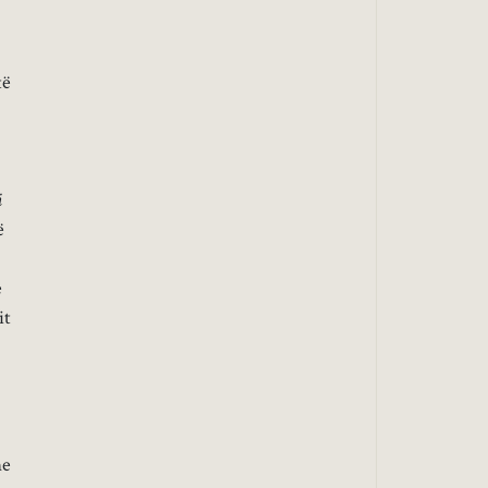
të
i
ë
e
it
me