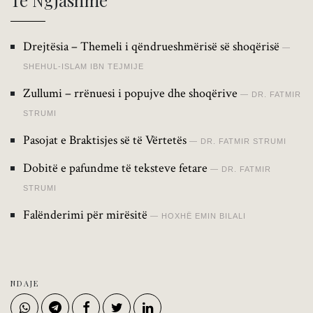
Të Ngjashme
Drejtësia – Themeli i qëndrueshmërisë së shoqërisë
SHEHUL-ISLAM IBN TEJMIJE
Zullumi – rrënuesi i popujve dhe shoqërive
DR. FATMIR
STRUMI
Pasojat e Braktisjes së të Vërtetës
DR. FATMIR STRUMI
Dobitë e pafundme të teksteve fetare
DR. FATMIR
STRUMI
Falënderimi për mirësitë
HOXHË EMIN BILALI
NDAJE