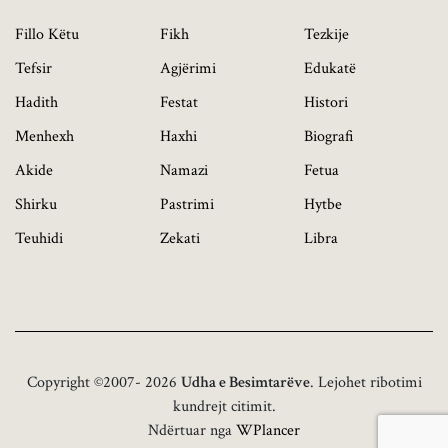
Fillo Këtu
Fikh
Tezkije
Tefsir
Agjërimi
Edukatë
Hadith
Festat
Histori
Menhexh
Haxhi
Biografi
Akide
Namazi
Fetua
Shirku
Pastrimi
Hytbe
Teuhidi
Zekati
Libra
Copyright ©2007- 2026
Udha e Besimtarëve
. Lejohet ribotimi
kundrejt citimit.
Ndërtuar nga
WPlancer