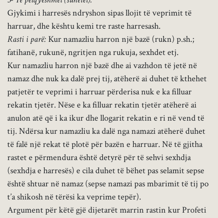
Gjykimi i harresës ndryshon sipas llojit të veprimit të
harruar, dhe kështu kemi tre raste harresash.
Rasti i parë:
Kur namazliu harron një bazë (rukn) p.sh.;
fatihanë, rukunë, ngritjen nga rukuja, sexhdet etj.
Kur namazliu harron një bazë dhe ai vazhdon të jetë në
namaz dhe nuk ka dalë prej tij, atëherë ai duhet të kthehet
patjetër te veprimi i harruar përderisa nuk e ka filluar
rekatin tjetër. Nëse e ka filluar rekatin tjetër atëherë ai
anulon atë që i ka ikur dhe llogarit rekatin e ri në vend të
tij. Ndërsa kur namazliu ka dalë nga namazi atëherë duhet
të falë një rekat të plotë për bazën e harruar. Në të gjitha
rastet e përmendura është detyrë për të sehvi sexhdja
(sexhdja e harresës) e cila duhet të bëhet pas selamit sepse
është shtuar në namaz (sepse namazi pas mbarimit të tij po
t’a shikosh në tërësi ka veprime tepër).
Argument për këtë gjë dijetarët marrin rastin kur Profeti