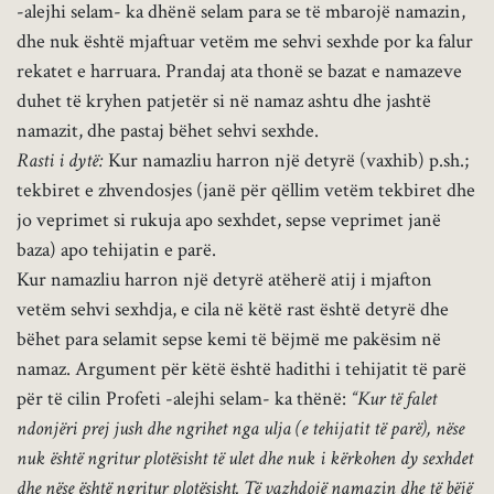
-alejhi selam- ka dhënë selam para se të mbarojë namazin,
dhe nuk është mjaftuar vetëm me sehvi sexhde por ka falur
rekatet e harruara. Prandaj ata thonë se bazat e namazeve
duhet të kryhen patjetër si në namaz ashtu dhe jashtë
namazit, dhe pastaj bëhet sehvi sexhde.
Rasti i dytë:
Kur namazliu harron një detyrë (vaxhib) p.sh.;
tekbiret e zhvendosjes (janë për qëllim vetëm tekbiret dhe
jo veprimet si rukuja apo sexhdet, sepse veprimet janë
baza) apo tehijatin e parë.
Kur namazliu harron një detyrë atëherë atij i mjafton
vetëm sehvi sexhdja, e cila në këtë rast është detyrë dhe
bëhet para selamit sepse kemi të bëjmë me pakësim në
namaz. Argument për këtë është hadithi i tehijatit të parë
për të cilin Profeti -alejhi selam- ka thënë:
“Kur të falet
ndonjëri prej jush dhe ngrihet nga ulja (e tehijatit të parë), nëse
nuk është ngritur plotësisht të ulet dhe nuk i kërkohen dy sexhdet
dhe nëse është ngritur plotësisht. Të vazhdojë namazin dhe të bëjë