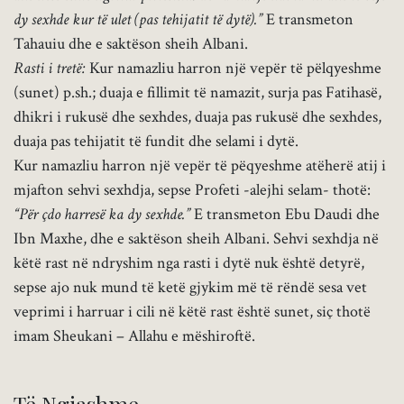
dy sexhde kur të ulet (pas tehijatit të dytë).”
E transmeton
Tahauiu dhe e saktëson sheih Albani.
Rasti i tretë:
Kur namazliu harron një vepër të pëlqyeshme
(sunet) p.sh.; duaja e fillimit të namazit, surja pas Fatihasë,
dhikri i rukusë dhe sexhdes, duaja pas rukusë dhe sexhdes,
duaja pas tehijatit të fundit dhe selami i dytë.
Kur namazliu harron një vepër të pëqyeshme atëherë atij i
mjafton sehvi sexhdja, sepse Profeti -alejhi selam- thotë:
“Për çdo harresë ka dy sexhde.”
E transmeton Ebu Daudi dhe
Ibn Maxhe, dhe e saktëson sheih Albani. Sehvi sexhdja në
këtë rast në ndryshim nga rasti i dytë nuk është detyrë,
sepse ajo nuk mund të ketë gjykim më të rëndë sesa vet
veprimi i harruar i cili në këtë rast është sunet, siç thotë
imam Sheukani – Allahu e mëshiroftë.