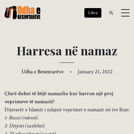
Libra
H
a
r
r
e
s
a
n
ë
n
a
m
a
z
Udha e Besimtarëve
•
January 21, 2022
Çfarë duhet të bëjë namazliu kur harron një prej
veprimeve të namazit?
Dijetarët e Islamit i ndajnë veprimet e namazit në tre lloje:
1- Bazat (ruknet).
2- Detyrat (vaxhibet).
3- Të pëlqyeshmet (sunetet).