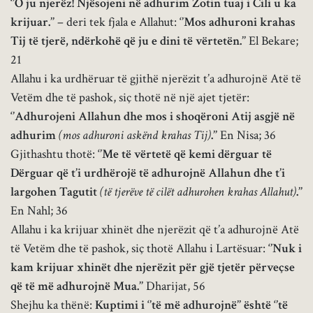
‘’O ju njerëz! Njësojeni në adhurim Zotin tuaj i Cili u ka
krijuar.’’
– deri tek fjala e Allahut:
‘’Mos adhuroni krahas
Tij të tjerë, ndërkohë që ju e dini të vërtetën.’’
El Bekare;
21
Allahu i ka urdhëruar të gjithë njerëzit t’a adhurojnë Atë të
Vetëm dhe të pashok, siç thotë në një ajet tjetër:
‘’Adhurojeni Allahun dhe mos i shoqëroni Atij asgjë në
adhurim
(mos adhuroni askënd krahas Tij)
.’’
En Nisa; 36
Gjithashtu thotë:
‘’Me të vërtetë që kemi dërguar të
Dërguar që t’i urdhërojë të adhurojnë Allahun dhe t’i
largohen Tagutit
(të tjerëve të cilët adhurohen krahas Allahut)
.’’
En Nahl; 36
Allahu i ka krijuar xhinët dhe njerëzit që t’a adhurojnë Atë
të Vetëm dhe të pashok, s
iç thotë Allahu i Lartësuar:
‘’Nuk i
kam krijuar xhinët dhe njerëzit për gjë tjetër përveçse
që të më adhurojnë Mua.’’
Dharijat, 56
Shejhu ka thënë:
Kuptimi i ‘’të më adhurojnë’’ është ‘’të