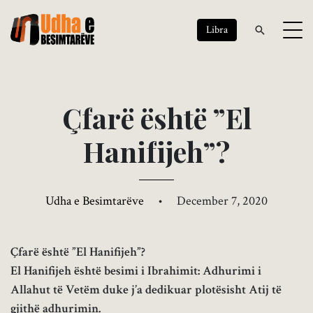
Libra
Ç
f
a
r
ë
ë
s
h
t
ë
”
E
l
H
a
n
i
f
i
j
e
h
”
?
Udha e Besimtarëve
•
December 7, 2020
Çfarë është ”El Hanifijeh”?
El Hanifijeh është besimi i Ibrahimit: Adhurimi i
Allahut të Vetëm duke j’a dedikuar plotësisht Atij të
gjithë adhurimin.