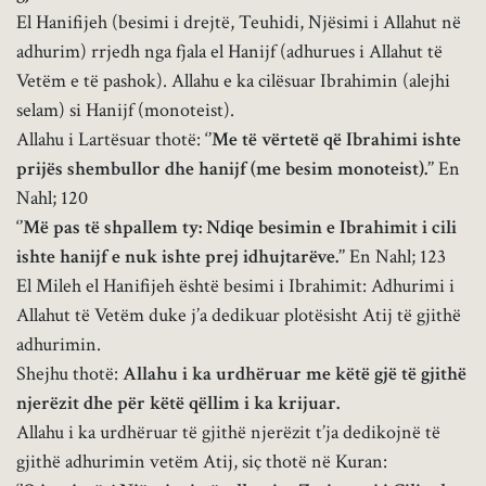
El Hanifijeh (besimi i drejtë, Teuhidi, Njësimi i Allahut në
adhurim) rrjedh nga fjala el Hanijf (adhurues i Allahut të
Vetëm e të pashok). Allahu e ka cilësuar Ibrahimin (alejhi
selam) si Hanijf (monoteist).
Allahu i Lartësuar thotë:
‘’Me të vërtetë që Ibrahimi ishte
prijës shembullor dhe hanijf (me besim monoteist).’’
En
Nahl; 120
‘’Më pas të shpallem ty: Ndiqe besimin e Ibrahimit i cili
ishte hanijf e nuk ishte prej idhujtarëve.’’
En Nahl; 123
El Mileh el Hanifijeh është besimi i Ibrahimit: Adhurimi i
Allahut të Vetëm duke j’a dedikuar plotësisht Atij të gjithë
adhurimin.
Shejhu thotë:
Allahu i ka urdhëruar me këtë gjë të gjithë
njerëzit dhe për këtë qëllim i ka krijuar.
Allahu i ka urdhëruar të gjithë njerëzit t’ja dedikojnë të
gjithë adhurimin vetëm Atij, siç thotë në Kuran: