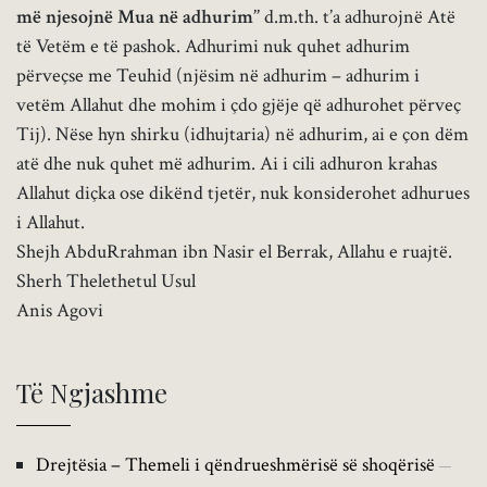
më njesojnë Mua në adhurim’’
d.m.th. t’a adhurojnë Atë
të Vetëm e të pashok. Adhurimi nuk quhet adhurim
përveçse me Teuhid (njësim në adhurim – adhurim i
vetëm Allahut dhe mohim i çdo gjëje që adhurohet përveç
Tij). Nëse hyn shirku (idhujtaria) në adhurim, ai e çon dëm
atë dhe nuk quhet më adhurim. Ai i cili adhuron krahas
Allahut diçka ose dikënd tjetër, nuk konsiderohet adhurues
i Allahut.
Shejh AbduRrahman ibn Nasir el Berrak, Allahu e ruajtë.
Sherh Thelethetul Usul
Anis Agovi
Të Ngjashme
Drejtësia – Themeli i qëndrueshmërisë së shoqërisë