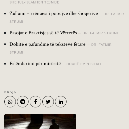
SHEHUL-ISLAM IBN TEJMIJE
Zullumi – rrënuesi i popujve dhe shoqërive
DR. FATMIR
STRUMI
Pasojat e Braktisjes së të Vërtetës
DR. FATMIR STRUMI
Dobitë e pafundme të teksteve fetare
DR. FATMIR
STRUMI
Falënderimi për mirësitë
HOXHË EMIN BILALI
NDAJE