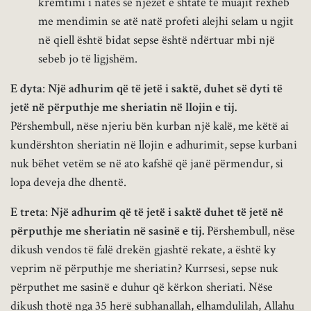
kremtimi i natës së njëzet e shtatë të muajit rexheb
me mendimin se atë natë profeti alejhi selam u ngjit
në qiell është bidat sepse është ndërtuar mbi një
sebeb jo të ligjshëm.
E dyta
:
Një adhurim që të jetë i saktë, duhet së dyti të
jetë në përputhje me sheriatin në llojin e tij.
Përshembull, nëse njeriu bën kurban një kalë, me këtë ai
kundërshton sheriatin në llojin e adhurimit, sepse kurbani
nuk bëhet vetëm se në ato kafshë që janë përmendur, si
lopa deveja dhe dhentë.
E treta
:
Një adhurim që të jetë i saktë duhet të jetë në
përputhje me sheriatin në sasinë e tij.
Përshembull, nëse
dikush vendos të falë drekën gjashtë rekate, a është ky
veprim në përputhje me sheriatin? Kurrsesi, sepse nuk
përputhet me sasinë e duhur që kërkon sheriati. Nëse
dikush thotë nga 35 herë subhanallah, elhamdulilah, Allahu