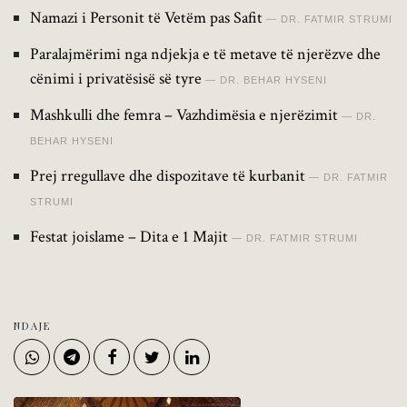
Namazi i Personit të Vetëm pas Safit
DR. FATMIR STRUMI
Paralajmërimi nga ndjekja e të metave të njerëzve dhe
cënimi i privatësisë së tyre
DR. BEHAR HYSENI
Mashkulli dhe femra – Vazhdimësia e njerëzimit
DR.
BEHAR HYSENI
Prej rregullave dhe dispozitave të kurbanit
DR. FATMIR
STRUMI
Festat joislame – Dita e 1 Majit
DR. FATMIR STRUMI
NDAJE