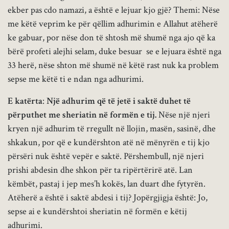
ekber pas cdo namazi, a është e lejuar kjo gjë? Themi: Nëse
me këtë veprim ke për qëllim adhurimin e Allahut atëherë
ke gabuar, por nëse don të shtosh më shumë nga ajo që ka
bërë profeti alejhi selam, duke besuar se e lejuara është nga
33 herë, nëse shton më shumë në këtë rast nuk ka problem
sepse me këtë ti e ndan nga adhurimi.
E katërta
:
Një adhurim që të jetë i saktë duhet të
përputhet me sheriatin në formën e tij.
Nëse një njeri
kryen një adhurim të rregullt në llojin, masën, sasinë, dhe
shkakun, por që e kundërshton atë në mënyrën e tij kjo
përsëri nuk është vepër e saktë. Përshembull, një njeri
prishi abdesin dhe shkon për ta ripërtërirë atë. Lan
këmbët, pastaj i jep mes’h kokës, lan duart dhe fytyrën.
Atëherë a është i saktë abdesi i tij? Jopërgjigja është: Jo,
sepse ai e kundërshtoi sheriatin në formën e këtij
adhurimi.