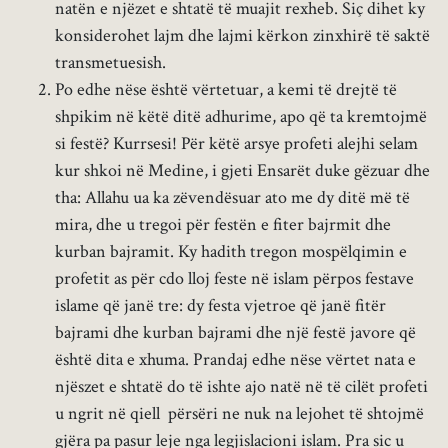
natën e njëzet e shtatë të muajit rexheb. Siç dihet ky
konsiderohet lajm dhe lajmi kërkon zinxhirë të saktë
transmetuesish.
Po edhe nëse është vërtetuar, a kemi të drejtë të
shpikim në këtë ditë adhurime, apo që ta kremtojmë
si festë? Kurrsesi! Për këtë arsye profeti alejhi selam
kur shkoi në Medine, i gjeti Ensarët duke gëzuar dhe
tha: Allahu ua ka zëvendësuar ato me dy ditë më të
mira, dhe u tregoi për festën e fiter bajrmit dhe
kurban bajramit. Ky hadith tregon mospëlqimin e
profetit as për cdo lloj feste në islam përpos festave
islame që janë tre: dy festa vjetroe që janë fitër
bajrami dhe kurban bajrami dhe një festë javore që
është dita e xhuma. Prandaj edhe nëse vërtet nata e
njëszet e shtatë do të ishte ajo natë në të cilët profeti
u ngrit në qiell përsëri ne nuk na lejohet të shtojmë
gjëra pa pasur leje nga legjislacioni islam. Pra sic u