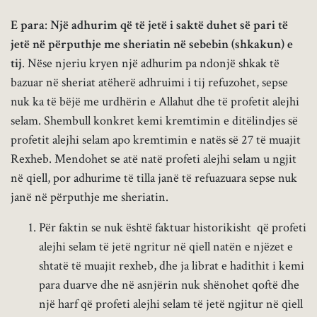
E para
:
Një adhurim që të jetë i saktë duhet së pari të
jetë në përputhje me sheriatin në sebebin (shkakun) e
tij
. Nëse njeriu kryen një adhurim pa ndonjë shkak të
bazuar në sheriat atëherë adhruimi i tij refuzohet, sepse
nuk ka të bëjë me urdhërin e Allahut dhe të profetit alejhi
selam. Shembull konkret kemi kremtimin e ditëlindjes së
profetit alejhi selam apo kremtimin e natës së 27 të muajit
Rexheb. Mendohet se atë natë profeti alejhi selam u ngjit
në qiell, por adhurime të tilla janë të refuazuara sepse nuk
janë në përputhje me sheriatin.
Për faktin se nuk është faktuar historikisht që profeti
alejhi selam të jetë ngritur në qiell natën e njëzet e
shtatë të muajit rexheb, dhe ja librat e hadithit i kemi
para duarve dhe në asnjërin nuk shënohet qoftë dhe
një harf që profeti alejhi selam të jetë ngjitur në qiell