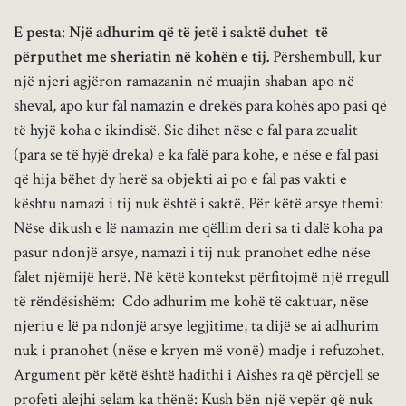
E pesta
:
Një adhurim që të jetë i saktë duhet të
përputhet me sheriatin në kohën e tij.
Përshembull, kur
një njeri agjëron ramazanin në muajin shaban apo në
sheval, apo kur fal namazin e drekës para kohës apo pasi që
të hyjë koha e ikindisë. Sic dihet nëse e fal para zeualit
(para se të hyjë dreka) e ka falë para kohe, e nëse e fal pasi
që hija bëhet dy herë sa objekti ai po e fal pas vakti e
kështu namazi i tij nuk është i saktë. Për këtë arsye themi:
Nëse dikush e lë namazin me qëllim deri sa ti dalë koha pa
pasur ndonjë arsye, namazi i tij nuk pranohet edhe nëse
falet njëmijë herë. Në këtë kontekst përfitojmë një rregull
të rëndësishëm: Cdo adhurim me kohë të caktuar, nëse
njeriu e lë pa ndonjë arsye legjitime, ta dijë se ai adhurim
nuk i pranohet (nëse e kryen më vonë) madje i refuzohet.
Argument për këtë është hadithi i Aishes ra që përcjell se
profeti alejhi selam ka thënë: Kush bën një vepër që nuk