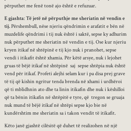
përputhet me fenë tonë ajo është e refuzuar.
E gjashta
:
Të jetë në përputhje me sheriatin në vendin e
tij.
Përshembull, nëse njeriu qëndrimin e arafatit e bën në
muzdelife qëndrimi i tij nuk është i saktë, sepse ky adhurim
nuk përputhet me sheriatin në vendin e tij. Ose kur njeriu
kryen itikaf në shtëpinë e tij kjo nuk i pranohet, sepse
vendi i itikafit është xhamia. Për këtë arsye, nuk i lejohet
gruas të bëjë itikaf në shtëpinë saj sepse shtëpia nuk është
vend për itikaf. Profeti alejhi selam kur i pa disa prej grave
të tij që kishin ngritur tenda brenda në xhami i urdhëroi
që ti mblidhnin ato dhe ta linin itikafin dhe nuk i këshilloi
që ta bënin itikafin në shtëpitë e tyre, që tregon se gruaja
nuk mund të bëjë itikaf në shtëpi sepse kjo bie në
kundërshtim me sheriatin sa i takon vendit të itikafit.
Këto janë gjashtë cilësitë që duhet të realizohen në një