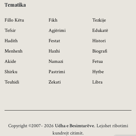
Tematika
Fillo Këtu
Fikh
Tezkije
Tefsir
Agjërimi
Edukatë
Hadith
Festat
Histori
Menhexh
Haxhi
Biografi
Akide
Namazi
Fetua
Shirku
Pastrimi
Hytbe
Teuhidi
Zekati
Libra
Copyright ©2007- 2026
Udha e Besimtarëve
. Lejohet ribotimi
kundrejt citimit.