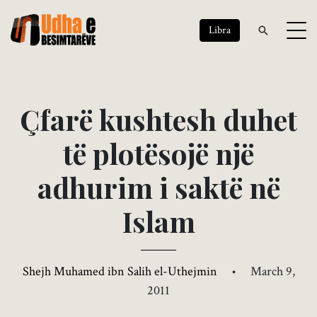
Libra
Ç
f
a
r
ë
k
u
s
h
t
e
s
h
d
u
h
e
t
t
ë
p
l
o
t
ë
s
o
j
ë
n
j
ë
a
d
h
u
r
i
m
i
s
a
k
t
ë
n
ë
I
s
l
a
m
Shejh Muhamed ibn Salih el-Uthejmin
•
March 9,
2011