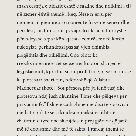
thash cështja e bidatit është e madhe dhe ndikimi i tij
në zemër është shumë i keq. Nëse njeriu për
momentin gjen në ato momente frikë në zemër dhe
përulësi, ta dini se më pas ajo do i kthehet ndryshe
për ndryshe sepse kënaqësia e zemrës me të kotën
nuk zgjat, përkundrazi pas saj vjen dhimbja
plogështia dhe pikëllimi. Cdo bidat ka
rrezikshmërinë e vet sepse nënkupton sharjen e
legjislacionit, kjo i bie sikur profeti alejhi selam nuk e
ka plotësuar sheriatin, ndërkohë që Allahu i
Madhëruar thotë: “Sot përsosa për ju fenë tuaj dhe
plotësova ndaj jush dhuntinë Time dhe pëlqeva për
ju islamin fe.” Është e cuditshme me disa të sprovuar
me këto bidate se si kujdesen maksimalisht në
zbatimin e tyre dhe shkujdesen prej gjërave që janë
më të dobishme dhe më të sakta. Prandaj themi se