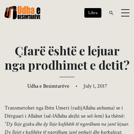
Libra
Ç
f
a
r
ë
ë
s
h
t
ë
e
l
e
j
u
a
r
n
g
a
p
r
o
d
h
i
m
e
t
e
d
e
t
i
t
?
Udha e Besimtarëve
•
July 1, 2017
Transmetohet nga Ibën Umeri (radijAllahu anhuma) se i
Dërguari i Allahut (sal-lAllahu alejhi ue sel-lem) ka thënë:
“Dy lloje gjaku dhe dy lloje kafshësh të ngordhura na janë lejuar.
Dy llojet e kafshëve të ngordhura janë peshqit dhe karkalecat.