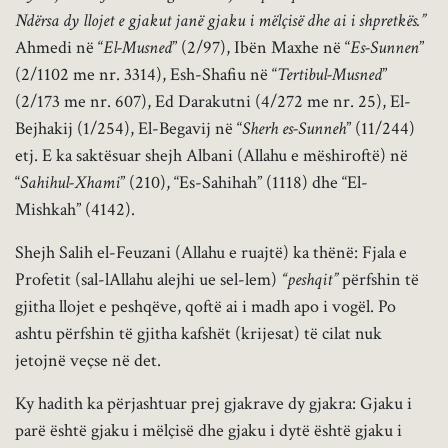
Ndërsa dy llojet e gjakut janë gjaku i mëlçisë dhe ai i shpretkës.”
Ahmedi në “
El-Musned
” (2/97), Ibën Maxhe në “
Es-Sunnen
”
(2/1102 me nr. 3314), Esh-Shafiu në “
Tertibul-Musned
”
(2/173 me nr. 607), Ed Darakutni (4/272 me nr. 25), El-
Bejhakij (1/254), El-Begavij në “
Sherh es-Sunneh
” (11/244)
etj. E ka saktësuar shejh Albani (Allahu e mëshiroftë) në
“
Sahihul-Xhami
” (210), “Es-Sahihah” (1118) dhe “El-
Mishkah” (4142).
Shejh Salih el-Feuzani (Allahu e ruajtë) ka thënë: Fjala e
Profetit (sal-lAllahu alejhi ue sel-lem)
“peshqit”
përfshin të
gjitha llojet e peshqëve, qoftë ai i madh apo i vogël. Po
ashtu përfshin të gjitha kafshët (krijesat) të cilat nuk
jetojnë veçse në det.
Ky hadith ka përjashtuar prej gjakrave dy gjakra: Gjaku i
parë është gjaku i mëlçisë dhe gjaku i dytë është gjaku i