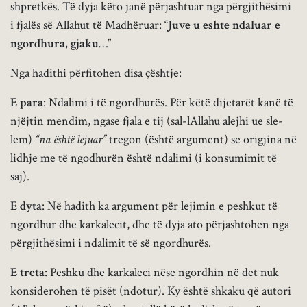
shpretkës. Të dyja këto janë përjashtuar nga përgjithësimi
i fjalës së Allahut të Madhëruar: “
Juve u eshte ndaluar e
ngordhura, gjaku
…”
Nga hadithi përfitohen disa çështje:
E para
: Ndalimi i të ngordhurës. Për këtë dijetarët kanë të
njëjtin mendim, ngase fjala e tij (sal-lAllahu alejhi ue sle-
lem)
“na është lejuar”
tregon (është argument) se origjina në
lidhje me të ngodhurën është ndalimi (i konsumimit të
saj).
E dyta
: Në hadith ka argument për lejimin e peshkut të
ngordhur dhe karkalecit, dhe të dyja ato përjashtohen nga
përgjithësimi i ndalimit të së ngordhurës.
E treta
: Peshku dhe karkaleci nëse ngordhin në det nuk
konsiderohen të pisët (ndotur). Ky është shkaku që autori