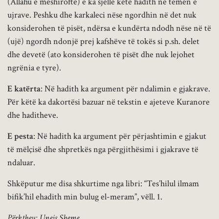
(Allahu e mëshiroftë) e ka sjellë këtë hadith në temën e
ujrave. Peshku dhe karkaleci nëse ngordhin në det nuk
konsiderohen të pisët, ndërsa e kundërta ndodh nëse në të
(ujë) ngordh ndonjë prej kafshëve të tokës si p.sh. delet
dhe devetë (ato konsiderohen të pisët dhe nuk lejohet
ngrënia e tyre).
E katërta
: Në hadith ka argument për ndalimin e gjakrave.
Për këtë ka dakortësi bazuar në tekstin e ajeteve Kuranore
dhe haditheve.
E pesta
: Në hadith ka argument për përjashtimin e gjakut
të mëlçisë dhe shpretkës nga përgjithësimi i gjakrave të
ndaluar.
Shkëputur me disa shkurtime nga libri: “Tes’hilul ilmam
bifik’hil ehadith min bulug el-meram”, vëll. 1.
Përktheu: Unejs Sheme