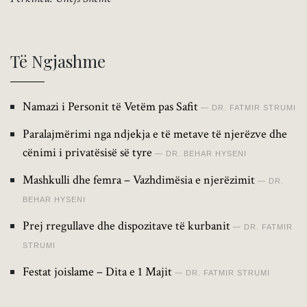
Të Ngjashme
Namazi i Personit të Vetëm pas Safit
DR. FATMIR STRUMI
Paralajmërimi nga ndjekja e të metave të njerëzve dhe
cënimi i privatësisë së tyre
DR. BEHAR HYSENI
Mashkulli dhe femra – Vazhdimësia e njerëzimit
DR.
BEHAR HYSENI
Prej rregullave dhe dispozitave të kurbanit
DR. FATMIR
STRUMI
Festat joislame – Dita e 1 Majit
DR. FATMIR STRUMI