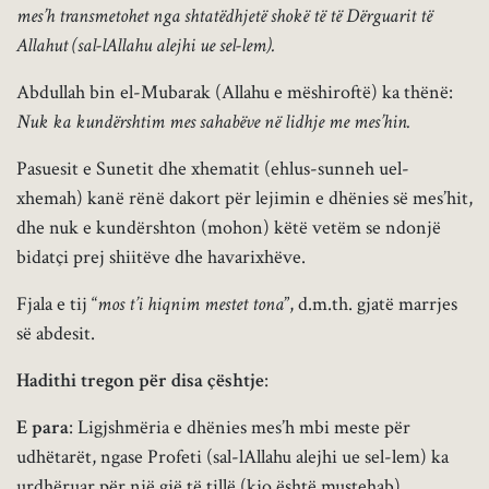
mes’h transmetohet nga shtatëdhjetë shokë të të Dërguarit të
Allahut (sal-lAllahu alejhi ue sel-lem).
Abdullah bin el-Mubarak (Allahu e mëshiroftë) ka thënë:
Nuk ka kundërshtim mes sahabëve në lidhje me mes’hin.
Pasuesit e Sunetit dhe xhematit (ehlus-sunneh uel-
xhemah) kanë rënë dakort për lejimin e dhënies së mes’hit,
dhe nuk e kundërshton (mohon) këtë vetëm se ndonjë
bidatçi prej shiitëve dhe havarixhëve.
Fjala e tij “
mos t’i hiqnim mestet tona
”, d.m.th. gjatë marrjes
së abdesit.
Hadithi tregon për disa çështje
:
E para
: Ligjshmëria e dhënies mes’h mbi meste për
udhëtarët, ngase Profeti (sal-lAllahu alejhi ue sel-lem) ka
urdhëruar për një gjë të tillë (kjo është mustehab).