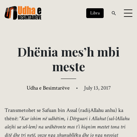
Libra
D
h
ë
n
i
a
m
e
s
’
h
m
b
i
m
e
s
t
e
Udha e Besimtarëve
•
July 13, 2017
Transmetohet se Safuan bin Assal (radijAllahu anhu) ka
thënë: “
Kur ishim në udhëtim, i Dërguari i Allahut (sal-lAllahu
alejhi ue sel-lem) na urdhëronte mos t’i hiqnim mestet tona tri
ditë dhe tri netë, veçse nga xhunubllëku dhe jo nga nevojat