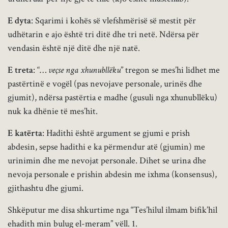
E dyta
: Sqarimi i kohës së vlefshmërisë së mestit për
udhëtarin e ajo është tri ditë dhe tri netë. Ndërsa për
vendasin është një ditë dhe një natë.
E treta
: “…
veçse nga xhunubllëku
” tregon se mes’hi lidhet me
pastërtinë e vogël (pas nevojave personale, urinës dhe
gjumit), ndërsa pastërtia e madhe (gusuli nga xhunubllëku)
nuk ka dhënie të mes’hit.
E katërta
: Hadithi është argument se gjumi e prish
abdesin, sepse hadithi e ka përmendur atë (gjumin) me
urinimin dhe me nevojat personale. Dihet se urina dhe
nevoja personale e prishin abdesin me ixhma (konsensus),
gjithashtu dhe gjumi.
Shkëputur me disa shkurtime nga “Tes’hilul ilmam bifik’hil
ehadith min bulug el-meram” vëll. 1.