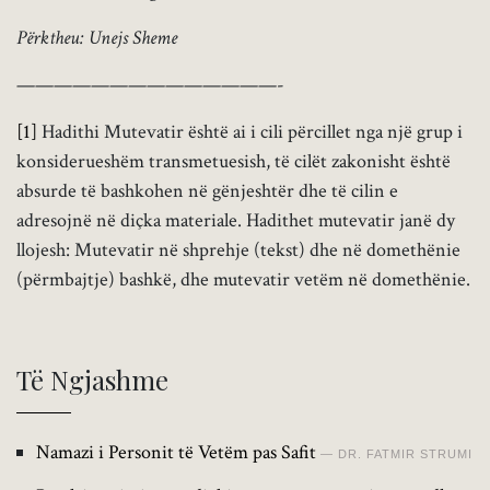
Përktheu: Unejs Sheme
——————————————-
[1]
Hadithi Mutevatir është ai i cili përcillet nga një grup i
konsiderueshëm transmetuesish, të cilët zakonisht është
absurde të bashkohen në gënjeshtër dhe të cilin e
adresojnë në diçka materiale. Hadithet mutevatir janë dy
llojesh: Mutevatir në shprehje (tekst) dhe në domethënie
(përmbajtje) bashkë, dhe mutevatir vetëm në domethënie.
Të Ngjashme
Namazi i Personit të Vetëm pas Safit
DR. FATMIR STRUMI