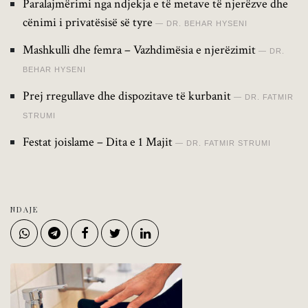
Paralajmërimi nga ndjekja e të metave të njerëzve dhe
cënimi i privatësisë së tyre
DR. BEHAR HYSENI
Mashkulli dhe femra – Vazhdimësia e njerëzimit
DR.
BEHAR HYSENI
Prej rregullave dhe dispozitave të kurbanit
DR. FATMIR
STRUMI
Festat joislame – Dita e 1 Majit
DR. FATMIR STRUMI
NDAJE