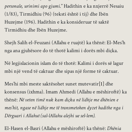
personale, urinimi apo gjumi
.” Hadithin e ka nxjerrë Nesaiu
(1/83), Tirmidhiu (96) (teksti është i tij) dhe Ibën
Huzejme (196). Hadithin e ka konsideruar të saktë
Tirmidhiu dhe Ibën Huzejme.
Shejh Salih el-Feuzani (Allahu e ruajtë) ka thënë: El-Mes’h
nga ana gjuhësore do të thotë kalimi i dorës mbi diçka.
Në legjislacionin islam do të thotë: Kalimi i dorës së lagur
mbi një vend të caktuar dhe sipas një forme të caktuar.
Mes’hi mbi meste saktësohet sunet mutevatir
[1]
dhe
konsensus (ixhma). Imam Ahmedi (Allahu e mëshiroftë) ka
thënë:
Në veten timë nuk kam diçka në lidhje me dhënien e
mes’hit, ngase në lidhje me të transmetohen dyzet hadithe nga i
Dërguari i Allahut (sal-lAllahu alejhi ue sel-lem).
El-Hasen el-Basri (Allahu e mëshiroftë) ka thënë:
Dhënia