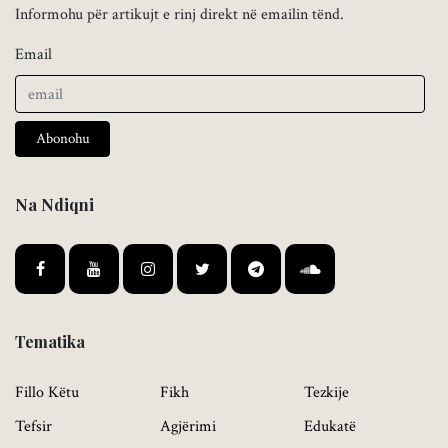
Informohu për artikujt e rinj direkt në emailin tënd.
Email
Abonohu
Na Ndiqni
Tematika
Fillo Këtu
Fikh
Tezkije
Tefsir
Agjërimi
Edukatë