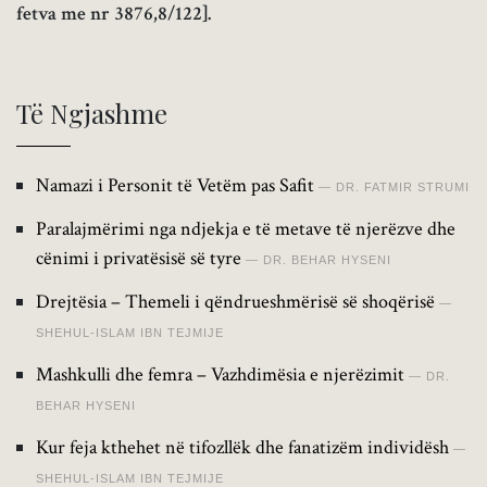
fetva me nr 3876,8/122].
Të Ngjashme
Namazi i Personit të Vetëm pas Safit
DR. FATMIR STRUMI
Paralajmërimi nga ndjekja e të metave të njerëzve dhe
cënimi i privatësisë së tyre
DR. BEHAR HYSENI
Drejtësia – Themeli i qëndrueshmërisë së shoqërisë
SHEHUL-ISLAM IBN TEJMIJE
Mashkulli dhe femra – Vazhdimësia e njerëzimit
DR.
BEHAR HYSENI
Kur feja kthehet në tifozllëk dhe fanatizëm individësh
SHEHUL-ISLAM IBN TEJMIJE