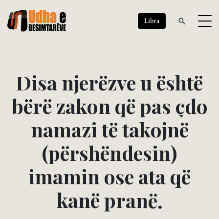
Libra
D
i
s
a
n
j
e
r
ë
z
v
e
u
ë
s
h
t
ë
b
ë
r
ë
z
a
k
o
n
q
ë
p
a
s
ç
d
o
n
a
m
a
z
i
t
ë
t
a
k
o
j
n
ë
(
p
ë
r
s
h
ë
n
d
e
s
i
n
)
i
m
a
m
i
n
o
s
e
a
t
a
q
ë
k
a
n
ë
p
r
a
n
ë
.