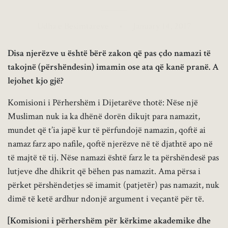
Udha e Besimtarëve
•
January 14, 2017
Disa njerëzve u është bërë zakon që pas çdo namazi të
takojnë (përshëndesin) imamin ose ata që kanë pranë. A
lejohet kjo gjë?
Komisioni i Përhershëm i Dijetarëve thotë: Nëse një
Musliman nuk ia ka dhënë dorën dikujt para namazit,
mundet që t’ia japë kur të përfundojë namazin, qoftë ai
namaz farz apo nafile, qoftë njerëzve në të djathtë apo në
të majtë të tij. Nëse namazi është farz le ta përshëndesë pas
lutjeve dhe dhikrit që bëhen pas namazit. Ama përsa i
përket përshëndetjes së imamit (patjetër) pas namazit, nuk
dimë të ketë ardhur ndonjë argument i veçantë për të.
[Komisioni i përhershëm për kërkime akademike dhe