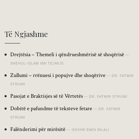
Të Ngjashme
Drejtësia – Themeli i qëndrueshmërisë së shoqërisë
SHEHUL-ISLAM IBN TEJMIJE
Zullumi – rrënuesi i popujve dhe shoqërive
DR. FATMIR
STRUMI
Pasojat e Braktisjes së të Vërtetës
DR. FATMIR STRUMI
Dobitë e pafundme të teksteve fetare
DR. FATMIR
STRUMI
Falënderimi për mirësitë
HOXHË EMIN BILALI