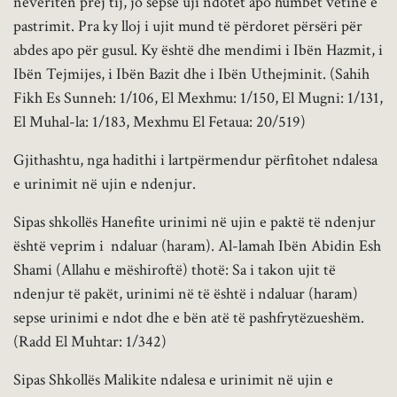
neveriten prej tij, jo sepse uji ndotet apo humbet vetinë e
pastrimit. Pra ky lloj i ujit mund të përdoret përsëri për
abdes apo për gusul. Ky është dhe mendimi i Ibën Hazmit, i
Ibën Tejmijes, i Ibën Bazit dhe i Ibën Uthejminit. (Sahih
Fikh Es Sunneh: 1/106, El Mexhmu: 1/150, El Mugni: 1/131,
El Muhal-la: 1/183, Mexhmu El Fetaua: 20/519)
Gjithashtu, nga hadithi i lartpërmendur përfitohet ndalesa
e urinimit në ujin e ndenjur.
Sipas shkollës Hanefite urinimi në ujin e paktë të ndenjur
është veprim i ndaluar (haram). Al-lamah Ibën Abidin Esh
Shami (Allahu e mëshiroftë) thotë: Sa i takon ujit të
ndenjur të pakët, urinimi në të është i ndaluar (haram)
sepse urinimi e ndot dhe e bën atë të pashfrytëzueshëm.
(Radd El Muhtar: 1/342)
Sipas Shkollës Malikite ndalesa e urinimit në ujin e