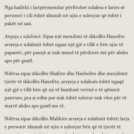
Nga hadithi i lartpërmendur përfitohet ndalesa e larjes së
personit i cili është xhunub në ujin e ndenjur që është i
pakët në sasi.
Arsyeja e ndalimit:
Sipas një mendimi të shkollës Hanefite
arsyeja e ndalimit është ngase një gjë e tillë e bën ujin të
papastër, për pasojë ai nuk mund të përdoret më për abdes
apo për gusël.
Ndërsa sipas shkollës Shafiite dhe Hanbelite dhe mendimit
tjetër të shkollës Hanefite, arsyeja e ndalesës është ngaqë
një gjë e tillë bën që uji të humbasë vetinë e të qënurit
pastrues, pra ai edhe pse nuk është ndotur nuk vlen për të
marrë abdes apo gusël me të.
Ndërsa sipas shkollës Malikite arsyeja e ndalimit është; larja
e personit xhunub në ujin e ndenjur bën që të tjerët të