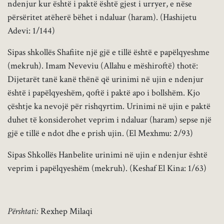
ndenjur kur është i paktë është gjest i urryer, e nëse
përsëritet atëherë bëhet i ndaluar (haram). (Hashijetu
Adevi: 1/144)
Sipas shkollës Shafiite një gjë e tillë është e papëlqyeshme
(mekruh). Imam Neveviu (Allahu e mëshiroftë) thotë:
Dijetarët tanë kanë thënë që urinimi në ujin e ndenjur
është i papëlqyeshëm, qoftë i paktë apo i bollshëm. Kjo
çështje ka nevojë për rishqyrtim. Urinimi në ujin e paktë
duhet të konsiderohet veprim i ndaluar (haram) sepse një
gjë e tillë e ndot dhe e prish ujin. (El Mexhmu: 2/93)
Sipas Shkollës Hanbelite urinimi në ujin e ndenjur është
veprim i papëlqyeshëm (mekruh). (Keshaf El Kina: 1/63)
Përshtati:
Rexhep Milaqi