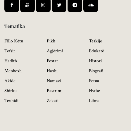
Tematika
Fillo Këtu
Fikh
Tezkije
Tefsir
Agjërimi
Edukatë
Hadith
Festat
Histori
Menhexh
Haxhi
Biografi
Akide
Namazi
Fetua
Shirku
Pastrimi
Hytbe
Teuhidi
Zekati
Libra