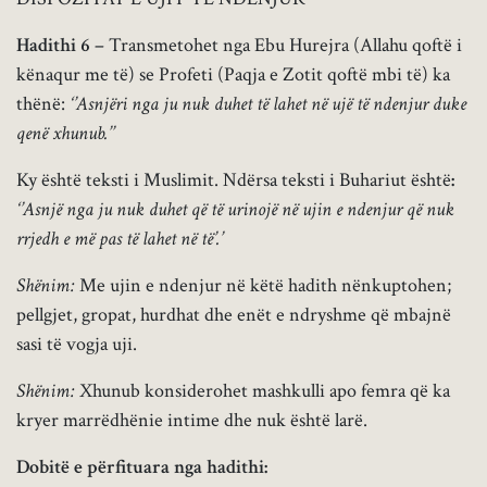
Hadithi 6 –
Transmetohet nga Ebu Hurejra (Allahu qoftë i
kënaqur me të) se Profeti (Paqja e Zotit qoftë mbi të) ka
thënë:
‘’Asnjëri nga ju nuk duhet të lahet në ujë të ndenjur duke
qenë xhunub.’’
Ky është teksti i Muslimit. Ndërsa teksti i Buhariut është
:
‘’Asnjë nga ju nuk duhet që të urinojë në ujin e ndenjur që nuk
rrjedh e më pas të lahet në të’.’
Shënim:
Me ujin e ndenjur në këtë hadith nënkuptohen;
pellgjet, gropat, hurdhat dhe enët e ndryshme që mbajnë
sasi të vogja uji.
Shënim:
Xhunub konsiderohet mashkulli apo femra që ka
kryer marrëdhënie intime dhe nuk është larë.
Dobitë e përfituara nga hadithi: