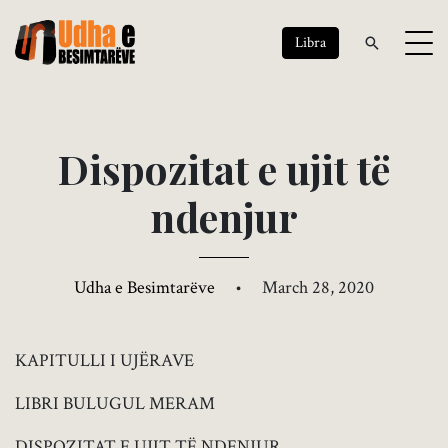
Libra
D
i
s
p
o
z
i
t
a
t
e
u
j
i
t
t
ë
n
d
e
n
j
u
r
Udha e Besimtarëve
•
March 28, 2020
KAPITULLI I UJËRAVE
LIBRI BULUGUL MERAM
DISPOZITAT E UJIT TË NDENJUR