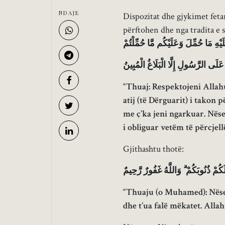
NDAJE
Dispozitat dhe gjykimet fetar
përftohen dhe nga tradita e 
وَإِن تُطِيعُوهُ تَهْتَدُوا ۚ وَمَا عَلَى ال
“Thuaj: Respektojeni Allah
atij (të Dërguarit) i takon 
me ç’ka jeni ngarkuar. Nëse 
i obliguar vetëm të përcjel
Gjithashtu thotë:
قُلْ إِن كُنتُمْ تُحِبُّونَ اللَّهَ فَاتَّبِعُ
“Thuaju (o Muhamed): Nëse 
dhe t’ua falë mëkatet. Alla