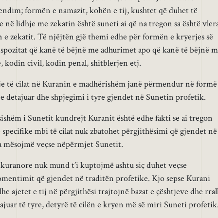
ndim; formën e namazit, kohën e tij, kushtet që duhet të
e në lidhje me zekatin është suneti ai që na tregon sa është vler
n e zekatit. Të njëjtën gjë themi edhe për formën e kryerjes së
 dispozitat që kanë të bëjnë me adhurimet apo që kanë të bëjnë 
kodin civil, kodin penal, shitblerjen etj.
htje të cilat në Kuranin e madhërishëm janë përmendur në formë
 detajuar dhe shpjegimi i tyre gjendet në Sunetin profetik.
sishëm i Sunetit kundrejt Kuranit është edhe fakti se ai tregon
 specifike mbi të cilat nuk zbatohet përgjithësimi që gjendet në
a mësojmë veçse nëpërmjet Sunetit.
 kuranore nuk mund t’i kuptojmë ashtu siç duhet veçse
mentimit që gjendet në traditën profetike. Kjo sepse Kurani
dhe ajetet e tij në përgjithësi trajtojnë bazat e çështjeve dhe rral
juar të tyre, detyrë të cilën e kryen më së miri Suneti profetik