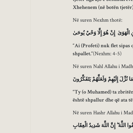
Xhehenem (në botën tjetër).
Në suren Nexhm thotë:
وَمَا يَنطِقُ عَنِ الْهَوَىٰ إِنْ هُوَ إِ
“Ai (Profeti) nuk flet sipas 
shpallet.”
(Nexhm: 4-5)
Në suren Nahl Allahu i Madh
وَأَنزَلْنَا إِلَيْكَ الذِّكْرَ لِتُبَيِّنَ لِلنَّا
“Ty (o Muhamed) ta zbritëm
është shpallur dhe që ata t
Në suren Hashr Allahu i Mad
وَمَا آتَاكُمُ الرَّسُولُ فَخُذُوهُ وَمَا نَه