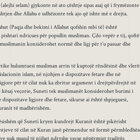
 (alejhi selam) gjykonte në ato çështje sipas asaj që i frymëzonte
çështjen dhe Allahu e udhëzonte tek ajo që ishte më e drejta.
ahut (Paqja dhe bekimi i Allahut qofshin mbi të) është
pishtari ndriçues për popullin musliman. Çdo vepër e tij, qoftë
 muslimanin konsiderohet normë dhe ligj për t’u pasuar dhe
etike hulumtuesi musliman arrin të kuptojë rëndësinë dhe vler
islacionin islam, në njohjen e dispozitave fetare dhe në
gjore për të cilat nuk ka zbritur argument i drejtpërdrejtë në
kësaj veçorie, Suneti tek muslimanët konsiderohet burimi i
dispozitave ligjore dhe fetare, sikurse ai është shpjeguesi,
uranit të madhërishëm.
sishëm që Suneti kryen kundrejt Kuranit është pikërisht
ështjeve të cilat në Kuran janë përmendur në formë përmbledhës
lave nuk mund të njihet ndryshe veçse nëpërmjet traditës