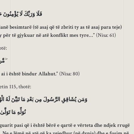
ِّمُوكَ فِيمَا شَجَرَ بَيْنَهُمْ
anë besimtarë (të asaj që të zbriti ty as të asaj para teje)
y për të gjykuar në atë konflikt mes tyre…”
(Nisa: 61)
otë:
َّهَ
ۖ
 ai i është bindur Allahut.”
(Nisa: 80)
tin 115, thotë:
بَيَّنَ لَهُ الْهُدَىٰ وَيَتَّبِعْ غَيْرَ سَبِيلِ الْمُؤْمِنِينَ
ۖ وَسَاءَتْ مَصِيرًا
uarit pasi që i është bërë e qartë e vërteta dhe ndjek rrugë
e, Ne e lëmë në atë që ka zgjedhur (në dynja) dhe e fusim në