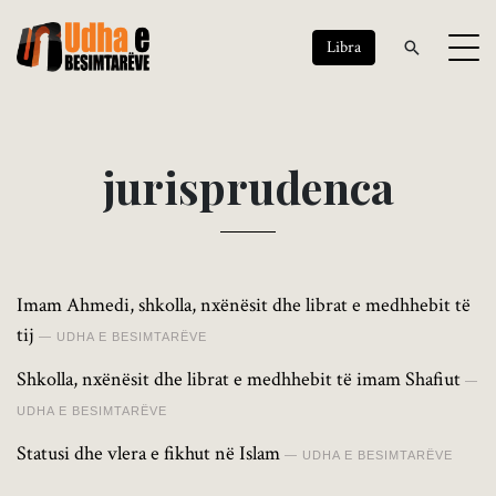
Libra
j
u
r
i
s
p
r
u
d
e
n
c
a
Imam Ahmedi, shkolla, nxënësit dhe librat e medhhebit të
tij
UDHA E BESIMTARËVE
Shkolla, nxënësit dhe librat e medhhebit të imam Shafiut
UDHA E BESIMTARËVE
Statusi dhe vlera e fikhut në Islam
UDHA E BESIMTARËVE