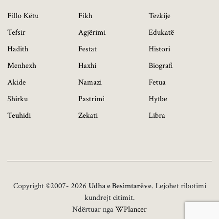
Fillo Këtu
Fikh
Tezkije
Tefsir
Agjërimi
Edukatë
Hadith
Festat
Histori
Menhexh
Haxhi
Biografi
Akide
Namazi
Fetua
Shirku
Pastrimi
Hytbe
Teuhidi
Zekati
Libra
Copyright ©2007- 2026
Udha e Besimtarëve
. Lejohet ribotimi
kundrejt citimit.
Ndërtuar nga
WPlancer