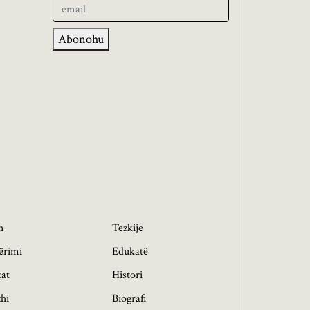
Abonohu
h
Tezkije
ërimi
Edukatë
tat
Histori
hi
Biografi