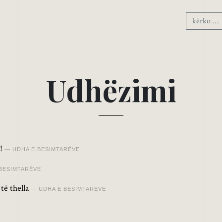
U
d
h
ë
z
i
m
i
!
UDHA E BESIMTARËVE
BESIMTARËVE
të thella
UDHA E BESIMTARËVE