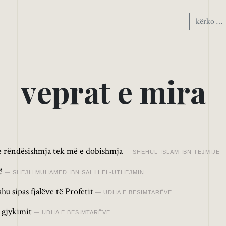
v
e
p
r
a
t
e
m
i
r
a
e rëndësishmja tek më e dobishmja
SHEHUL-ISLAM IBN TEJMIJE
ë
SHEJH MUHAMED IBN SALIH EL-UTHEJMIN
hu sipas fjalëve të Profetit
UDHA E BESIMTARËVE
 gjykimit
UDHA E BESIMTARËVE