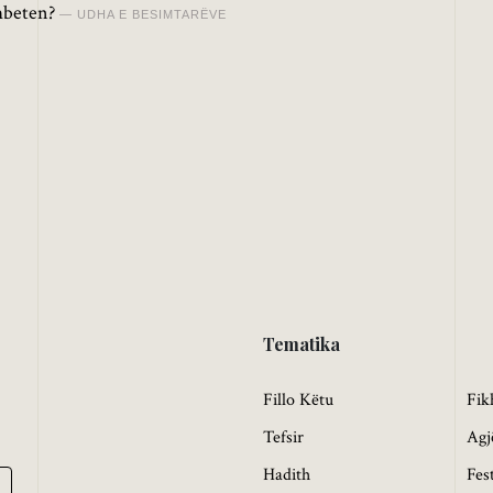
mbeten?
UDHA E BESIMTARËVE
Tematika
Fillo Këtu
Fik
Tefsir
Agj
Hadith
Fes