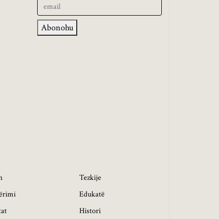
Abonohu
h
Tezkije
ërimi
Edukatë
tat
Histori