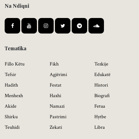
Na Ndiqni
Tematika
Fillo Këtu
Fikh
Tezkije
Tefsir
Agjërimi
Edukatë
Hadith
Festat
Histori
Menhexh
Haxhi
Biografi
Akide
Namazi
Fetua
Shirku
Pastrimi
Hytbe
Teuhidi
Zekati
Libra