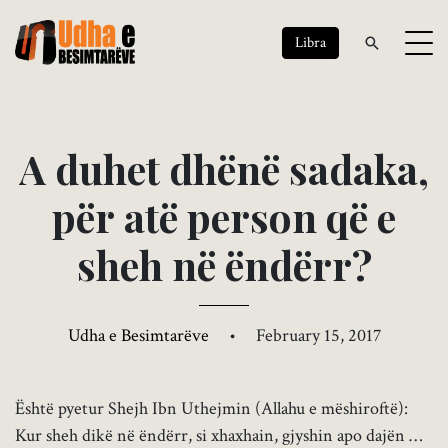
Libra
A
d
u
h
e
t
d
h
ë
n
ë
s
a
d
a
k
a
,
p
ë
r
a
t
ë
p
e
r
s
o
n
q
ë
e
s
h
e
h
n
ë
ë
n
d
ë
r
r
?
Udha e Besimtarëve
•
February 15, 2017
Është pyetur Shejh Ibn Uthejmin (Allahu e mëshiroftë):
Kur sheh dikë në ëndërr, si xhaxhain, gjyshin apo dajën …