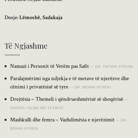
Dosje:
Lëmoshë
,
Sadakaja
Të Ngjashme
Namazi i Personit të Vetëm pas Safit
DR. FATMIR STRUMI
Paralajmërimi nga ndjekja e të metave të njerëzve dhe
cënimi i privatësisë së tyre
DR. BEHAR HYSENI
Drejtësia – Themeli i qëndrueshmërisë së shoqërisë
SHEHUL-ISLAM IBN TEJMIJE
Mashkulli dhe femra – Vazhdimësia e njerëzimit
DR.
BEHAR HYSENI