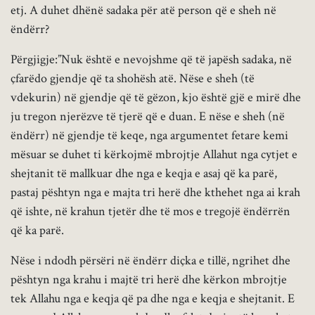
etj. A duhet dhënë sadaka për atë person që e sheh në
ëndërr?
Përgjigje:”Nuk është e nevojshme që të japësh sadaka, në
çfarëdo gjendje që ta shohësh atë. Nëse e sheh (të
vdekurin) në gjendje që të gëzon, kjo është gjë e mirë dhe
ju tregon njerëzve të tjerë që e duan. E nëse e sheh (në
ëndërr) në gjendje të keqe, nga argumentet fetare kemi
mësuar se duhet ti kërkojmë mbrojtje Allahut nga cytjet e
shejtanit të mallkuar dhe nga e keqja e asaj që ka parë,
pastaj pështyn nga e majta tri herë dhe kthehet nga ai krah
që ishte, në krahun tjetër dhe të mos e tregojë ëndërrën
që ka parë.
Nëse i ndodh përsëri në ëndërr diçka e tillë, ngrihet dhe
pështyn nga krahu i majtë tri herë dhe kërkon mbrojtje
tek Allahu nga e keqja që pa dhe nga e keqja e shejtanit. E