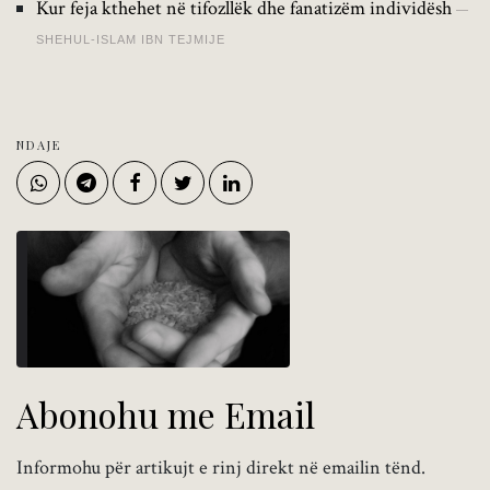
Kur feja kthehet në tifozllëk dhe fanatizëm individësh
SHEHUL-ISLAM IBN TEJMIJE
NDAJE
Abonohu me Email
Informohu për artikujt e rinj direkt në emailin tënd.