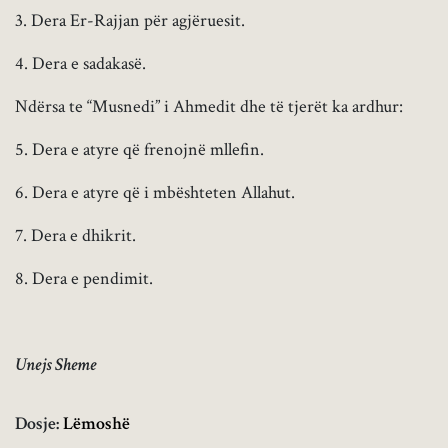
3. Dera Er-Rajjan për agjëruesit.
4. Dera e sadakasë.
Ndërsa te “Musnedi” i Ahmedit dhe të tjerët ka ardhur:
5. Dera e atyre që frenojnë mllefin.
6. Dera e atyre që i mbështeten Allahut.
7. Dera e dhikrit.
8. Dera e pendimit.
Unejs Sheme
Dosje:
Lëmoshë