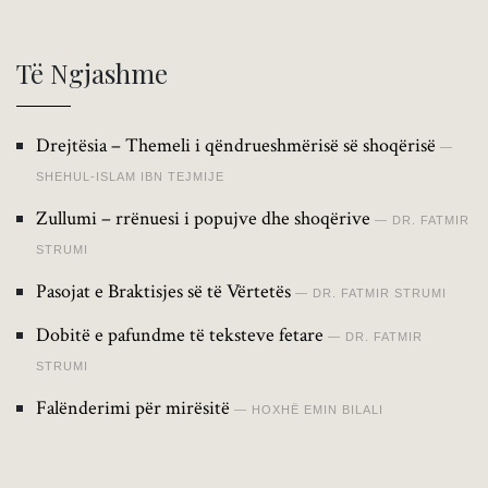
Të Ngjashme
Drejtësia – Themeli i qëndrueshmërisë së shoqërisë
SHEHUL-ISLAM IBN TEJMIJE
Zullumi – rrënuesi i popujve dhe shoqërive
DR. FATMIR
STRUMI
Pasojat e Braktisjes së të Vërtetës
DR. FATMIR STRUMI
Dobitë e pafundme të teksteve fetare
DR. FATMIR
STRUMI
Falënderimi për mirësitë
HOXHË EMIN BILALI