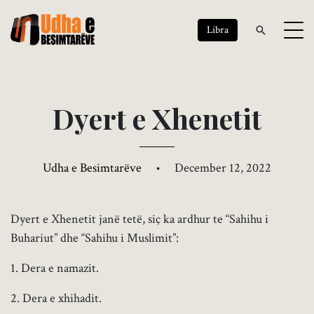
Libra
D
y
e
r
t
e
X
h
e
n
e
t
i
t
Udha e Besimtarëve
•
December 12, 2022
Dyert e Xhenetit janë tetë, siç ka ardhur te “Sahihu i
Buhariut” dhe “Sahihu i Muslimit”:
1. Dera e namazit.
2. Dera e xhihadit.