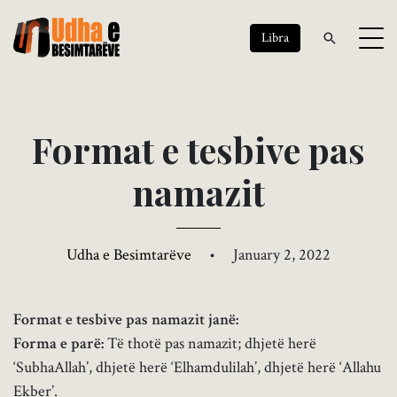
Libra
F
o
r
m
a
t
e
t
e
s
b
i
v
e
p
a
s
n
a
m
a
z
i
t
Udha e Besimtarëve
•
January 2, 2022
Format e tesbive pas namazit janë:
Forma e parë:
Të thotë pas namazit; dhjetë herë
‘SubhaAllah’, dhjetë herë ‘Elhamdulilah’, dhjetë herë ‘Allahu
Ekber’.