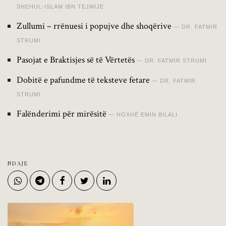
SHEHUL-ISLAM IBN TEJMIJE
Zullumi – rrënuesi i popujve dhe shoqërive
DR. FATMIR
STRUMI
Pasojat e Braktisjes së të Vërtetës
DR. FATMIR STRUMI
Dobitë e pafundme të teksteve fetare
DR. FATMIR
STRUMI
Falënderimi për mirësitë
HOXHË EMIN BILALI
NDAJE