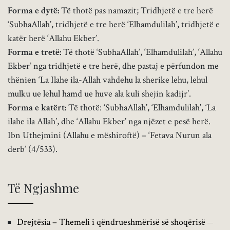
Forma e dytë:
Të thotë pas namazit; Tridhjetë e tre herë
‘SubhaAllah’, tridhjetë e tre herë ‘Elhamdulilah’, tridhjetë e
katër herë ‘Allahu Ekber’.
Forma e tretë:
Të thotë ‘SubhaAllah’, ‘Elhamdulilah’, ‘Allahu
Ekber’ nga tridhjetë e tre herë, dhe pastaj e përfundon me
thënien ‘La Ilahe ila-Allah vahdehu la sherike lehu, lehul
mulku ue lehul hamd ue huve ala kuli shejin kadijr’.
Forma e katërt:
Të thotë: ‘SubhaAllah’, ‘Elhamdulilah’, ‘La
ilahe ila Allah’, dhe ‘Allahu Ekber’ nga njëzet e pesë herë.
Ibn Uthejmini (Allahu e mëshiroftë) – ‘Fetava Nurun ala
derb’ (4/533).
Të Ngjashme
Drejtësia – Themeli i qëndrueshmërisë së shoqërisë