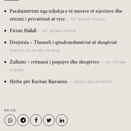
Paralajmërimi nga ndjekja e të metave të njerëzve dhe
cënimi i privatësisë së tyre
DR. BEHAR HYSENI
Fitimi Hallall
DR. BEHAR HYSENI
Drejtësia – Themeli i qëndrueshmërisë së shoqërisë
SHEHUL-ISLAM IBN TEJMIJE
Zullumi – rrënuesi i popujve dhe shoqërive
DR. FATMIR
STRUMI
Hytbe për Kurban Bajramin
UDHA E BESIMTARËVE
NDAJE