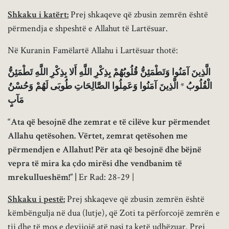
Shkaku i katërt:
Prej shkaqeve që zbusin zemrën është
përmendja e shpeshtë e Allahut të Lartësuar.
Në Kuranin Famëlartë Allahu i Lartësuar thotë:
الَّذِينَ آمَنُوا وَتَطْمَئِنُّ قُلُوبُهُمْ بِذِكْرِ اللَّهِ أَلا بِذِكْرِ اللَّهِ تَطْمَئِنُّ
الْقُلُوبُ * الَّذِينَ آمَنُوا وَعَمِلُوا الصَّالِحَاتِ طُوبَى لَهُمْ وَحُسْنُ
مَآبٍ
“Ata që besojnë dhe zemrat e të cilëve kur përmendet
Allahu qetësohen. Vërtet, zemrat qetësohen me
përmendjen e Allahut! Për ata që besojnë dhe bëjnë
vepra të mira ka çdo mirësi dhe vendbanim të
mrekullueshëm!” |
Er Rad: 28-29 |
Shkaku i pestë:
Prej shkaqeve që zbusin zemrën është
këmbëngulja në dua (lutje), që Zoti ta përforcojë zemrën e
tij dhe të mos e devijojë atë pasi ta ketë udhëzuar. Prej