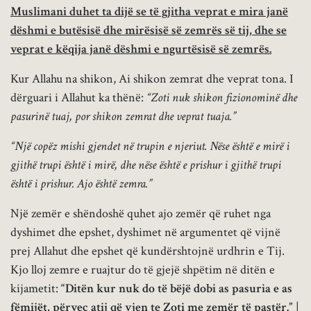
Muslimani duhet ta dijë se të gjitha veprat e mira janë
dëshmi e butësisë dhe mirësisë së zemrës së tij, dhe se
veprat e këqija janë dëshmi e ngurtësisë së zemrës.
Kur Allahu na shikon, Ai shikon zemrat dhe veprat tona. I
dërguari i Allahut ka thënë:
“Zoti nuk shikon fizionominë dhe
pasurinë tuaj, por shikon zemrat dhe veprat tuaja.”
“Një copëz mishi gjendet në trupin e njeriut. Nëse është e mirë i
gjithë trupi është i mirë, dhe nëse është e prishur i gjithë trupi
është i prishur. Ajo është zemra.”
Një zemër e shëndoshë quhet ajo zemër që ruhet nga
dyshimet dhe epshet, dyshimet në argumentet që vijnë
prej Allahut dhe epshet që kundërshtojnë urdhrin e Tij.
Kjo lloj zemre e ruajtur do të gjejë shpëtim në ditën e
kijametit:
“Ditën kur nuk do të bëjë dobi as pasuria e as
fëmijët, përveç atij që vjen te Zoti me zemër të pastër.”
|