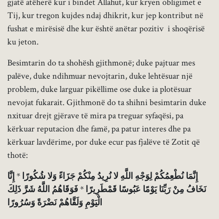
gjatë atëherë kur i bindet Allahut, kur kryen obligimet e
Tij, kur tregon kujdes ndaj dhikrit, kur jep kontribut në
fushat e mirësisë dhe kur është anëtar pozitiv ​ i shoqërisë
ku jeton.
Besimtarin do ta shohësh gjithmonë; duke pajtuar mes
palëve, duke ndihmuar nevojtarin, duke lehtësuar një
problem, duke larguar pikëllime ose duke ia plotësuar
nevojat fukarait. Gjithmonë do ta shihni besimtarin duke
nxituar drejt gjërave të mira pa treguar syfaqësi, pa
kërkuar reputacion dhe famë, pa patur interes dhe pa
kërkuar lavdërime, por duke ecur pas fjalëve të Zotit që
thotë:
إِنَّمَا نُطْعِمُكُمْ لِوَجْهِ اللَّهِ لا نُرِيدُ مِنْكُمْ جَزَاءً وَلا شُكُورًا * إِنَّا
نَخَافُ مِنْ رَبِّنَا يَوْمًا عَبُوسًا قَمْطَرِيرًا * فَوَقَاهُمُ اللَّهُ شَرَّ ذَلِكَ
الْيَوْمِ وَلَقَّاهُمْ نَضْرَةً وَسُرُورًا