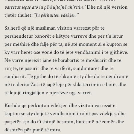
varrezat sepse ato iu përkujtojnë ahiretin.”
Dhe në një version
tjetër thuhet:
“Ju përkujton vdekjen.”
Sa herë që një musliman viziton varrezat për të
përshëndetur banorët e këtyre varreve dhe për t’u lutur
për mëshirë dhe falje për ta, në atë moment ai e kupton se
ky varr herët ose vonë do të jetë vendbanimi i të gjithëve.
Në varre njerëzit janë të barabartë: të moshuarit dhe të
rinjtë, të pasurit dhe të varfërit, sundimtarët dhe të
sunduarit. Të gjithë do të shkojnë aty dhe do të qëndrojnë
në to derisa Zoti të japë leje për shkatërrimin e botës dhe
të lejojë ringjalljen e njerëzve nga varret.
Kushdo që përkujton vdekjen dhe viziton varrezat e
kupton se aty do jetë vendbanimi i robit pas vdekjes, dhe
patjetër kjo do t’i shtojë besimin, butësinë në zemër dhe
dëshirën për punë të mira.