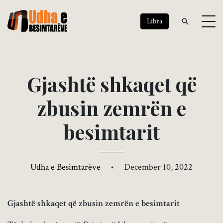
Libra
G
j
a
s
h
t
ë
s
h
k
a
q
e
t
q
ë
z
b
u
s
i
n
z
e
m
r
ë
n
e
b
e
s
i
m
t
a
r
i
t
Udha e Besimtarëve
•
December 10, 2022
Gjashtë shkaqet që zbusin zemrën e besimtarit