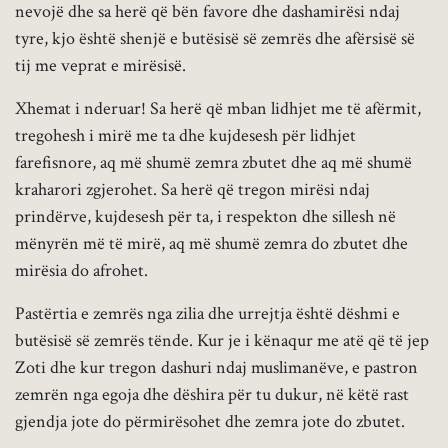
nevojë dhe sa herë që bën favore dhe dashamirësi ndaj
tyre, kjo është shenjë e butësisë së zemrës dhe afërsisë së
tij me veprat e mirësisë.
Xhemat i nderuar! Sa herë që mban lidhjet me të afërmit,
tregohesh i mirë me ta dhe kujdesesh për lidhjet
farefisnore, aq më shumë zemra zbutet dhe aq më shumë
kraharori zgjerohet. Sa herë që tregon mirësi ndaj
prindërve, kujdesesh për ta, i respekton dhe sillesh në
mënyrën më të mirë, aq më shumë zemra do zbutet dhe
mirësia do afrohet.
Pastërtia e zemrës nga zilia dhe urrejtja është dëshmi e
butësisë së zemrës tënde. Kur je i kënaqur me atë që të jep
Zoti dhe kur tregon dashuri ndaj muslimanëve, e pastron
zemrën nga egoja dhe dëshira për tu dukur, në këtë rast
gjendja jote do përmirësohet dhe zemra jote do zbutet.