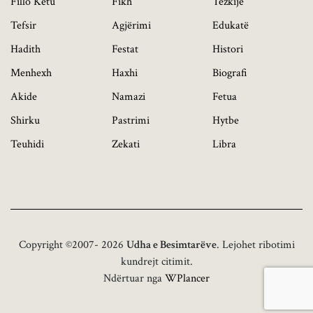
Fillo Këtu
Fikh
Tezkije
Tefsir
Agjërimi
Edukatë
Hadith
Festat
Histori
Menhexh
Haxhi
Biografi
Akide
Namazi
Fetua
Shirku
Pastrimi
Hytbe
Teuhidi
Zekati
Libra
Copyright ©2007- 2026
Udha e Besimtarëve
. Lejohet ribotimi
kundrejt citimit.
Ndërtuar nga
WPlancer