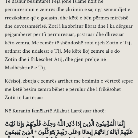
Të dashur besimtarë! Feja jonë Islame nxit në
përmirësimin e zemrës dhe çlirimin e saj nga sëmundjet e
rrezikshme që e godasin, dhe këtë e bën përmes mirësisë
dhe devotshmërisë. Zoti i ka zbritur librat dhe i ka dërguar
pejgamberët për t’i përmirësuar, pastruar dhe dlirësuar
këto zemra. Me zemër të shëndoshë robi njeh Zotin e Tij,
urdhrat dhe ndalesat e Tij. Me këtë lloj zemre ai e do
Zotin dhe i frikësohet Atij, dhe gjen prehje në
Madhështinë e Tij.
Kësisoj, zbutja e zemrës arrihet me besimin e vërtetë sepse
me këtë besim zemra bëhet e përulur dhe i frikësohet
Zotit të Lartësuar.
Në Kuranin famëlartë Allahu i Lartësuar thotë:
إِنَّمَا الْمُؤْمِنُونَ الَّذِينَ إِذَا ذُكِرَ اللَّهُ وَجِلَتْ قُلُوبُهُمْ وَإِذَا تُلِيَتْ
عَلَيْهِمْ آيَاتُهُ زَادَتْهُمْ إِيمَانًا وَعَلَى رَبِّهِمْ يَتَوَكَّلُونَ * الَّذِينَ يُقِيمُونَ