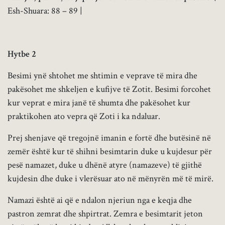
Esh-Shuara: 88 – 89 |
Hytbe 2
Besimi ynë shtohet me shtimin e veprave të mira dhe
pakësohet me shkeljen e kufijve të Zotit. Besimi forcohet
kur veprat e mira janë të shumta dhe pakësohet kur
praktikohen ato vepra që Zoti i ka ndaluar.
Prej shenjave që tregojnë imanin e fortë dhe butësinë në
zemër është kur të shihni besimtarin duke u kujdesur për
pesë namazet, duke u dhënë atyre (namazeve) të gjithë
kujdesin dhe duke i vlerësuar ato në mënyrën më të mirë.
Namazi është ai që e ndalon njeriun nga e keqja dhe
pastron zemrat dhe shpirtrat. Zemra e besimtarit jeton