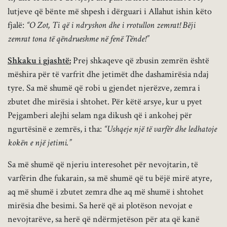
lutjeve që bënte më shpesh i dërguari i Allahut ishin këto
fjalë:
“O Zot, Ti që i ndryshon dhe i rrotullon zemrat! Bëji
zemrat tona të qëndrueshme në fenë Tënde!”
Shkaku i gjashtë:
Prej shkaqeve që zbusin zemrën është
mëshira për të varfrit dhe jetimët dhe dashamirësia ndaj
tyre. Sa më shumë që robi u gjendet njerëzve, zemra i
zbutet dhe mirësia i shtohet. Për këtë arsye, kur u pyet
Pejgamberi alejhi selam nga dikush që i ankohej për
ngurtësinë e zemrës, i tha:
“Ushqeje një të varfër dhe ledhatoje
kokën e një jetimi.”
Sa më shumë që njeriu interesohet për nevojtarin, të
varfërin dhe fukarain, sa më shumë që tu bëjë mirë atyre,
aq më shumë i zbutet zemra dhe aq më shumë i shtohet
mirësia dhe besimi. Sa herë që ai plotëson nevojat e
nevojtarëve, sa herë që ndërmjetëson për ata që kanë