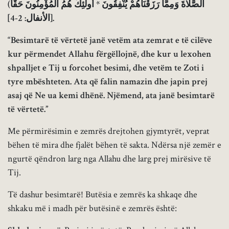
الصَّلاةَ وَمِمَّا رَزَقْنَاهُمْ يُنْفِقُونَ * أُولَئِكَ هُمُ الْمُؤْمِنُونَ حَقًّا)
[الأنفال: 2-4].
“
Besimtarë të vërtetë janë vetëm ata zemrat e të cilëve
kur përmendet Allahu fërgëllojnë, dhe kur u lexohen
shpalljet e Tij u forcohet besimi, dhe vetëm te Zoti i
tyre mbështeten. Ata që falin namazin dhe japin prej
asaj që Ne ua kemi dhënë. Njëmend, ata janë besimtarë
të vërtetë.”
Me përmirësimin e zemrës drejtohen gjymtyrët, veprat
bëhen të mira dhe fjalët bëhen të sakta. Ndërsa një zemër e
ngurtë qëndron larg nga Allahu dhe larg prej mirësive të
Tij.
Të dashur besimtarë! Butësia e zemrës ka shkaqe dhe
shkaku më i madh për butësinë e zemrës është: