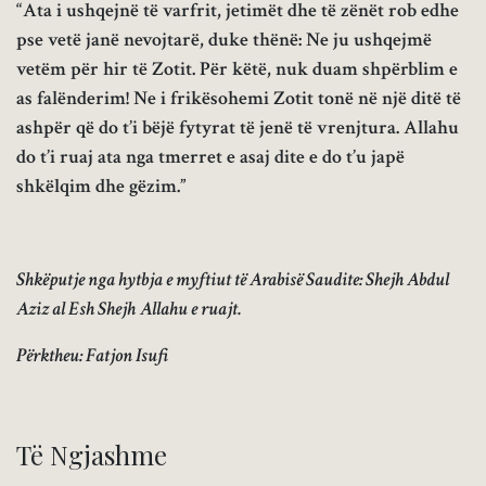
“Ata i ushqejnë të varfrit, jetimët dhe të zënët rob edhe
pse vetë janë nevojtarë, duke thënë: Ne ju ushqejmë
vetëm për hir të Zotit. Për këtë, nuk duam shpërblim e
as falënderim! Ne i frikësohemi Zotit tonë në një ditë të
ashpër që do t’i bëjë fytyrat të jenë të vrenjtura. Allahu
do t’i ruaj ata nga tmerret e asaj dite e do t’u japë
shkëlqim dhe gëzim.”
Shkëputje nga hytbja e myftiut të Arabisë Saudite: Shejh Abdul
Aziz al Esh Shejh
Allahu e ruajt.
Përktheu: Fatjon Isufi
Të Ngjashme