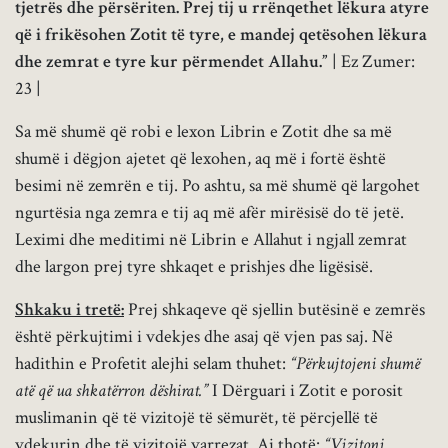
tjetrës dhe përsëriten. Prej tij u rrënqethet lëkura atyre
që i frikësohen Zotit të tyre, e mandej qetësohen lëkura
dhe zemrat e tyre kur përmendet Allahu.”
| Ez Zumer:
23 |
Sa më shumë që robi e lexon Librin e Zotit dhe sa më
shumë i dëgjon ajetet që lexohen, aq më i fortë është
besimi në zemrën e tij. Po ashtu, sa më shumë që largohet
ngurtësia nga zemra e tij aq më afër mirësisë do të jetë.
Leximi dhe meditimi në Librin e Allahut i ngjall zemrat
dhe largon prej tyre shkaqet e prishjes dhe ligësisë.
Shkaku i tretë:
Prej shkaqeve që sjellin butësinë e zemrës
është përkujtimi i vdekjes dhe asaj që vjen pas saj. Në
hadithin e Profetit alejhi selam thuhet:
“Përkujtojeni shumë
atë që ua shkatërron dëshirat.”
I Dërguari i Zotit e porosit
muslimanin që të vizitojë të sëmurët, të përcjellë të
vdekurin dhe të vizitojë varrezat. Ai thotë:
“Vizitoni