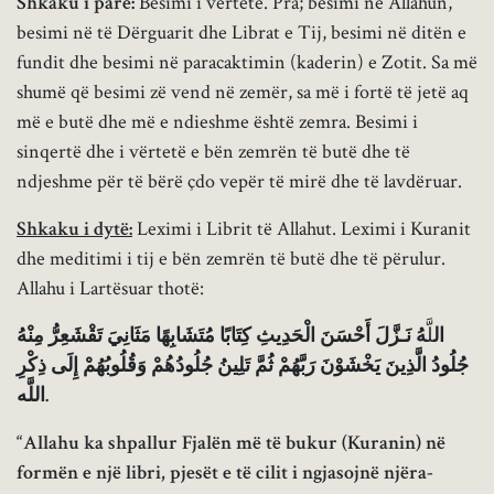
Shkaku i parë:
Besimi i vërtetë. Pra; besimi në Allahun,
besimi në të Dërguarit dhe Librat e Tij, besimi në ditën e
fundit dhe besimi në paracaktimin (kaderin) e Zotit. Sa më
shumë që besimi zë vend në zemër, sa më i fortë të jetë aq
më e butë dhe më e ndieshme është zemra. Besimi i
sinqertë dhe i vërtetë e bën zemrën të butë dhe të
ndjeshme për të bërë çdo vepër të mirë dhe të lavdëruar.
Shkaku i dytë:
Leximi i Librit të Allahut. Leximi i Kuranit
dhe meditimi i tij e bën zemrën të butë dhe të përulur.
Allahu i Lartësuar thotë:
ال
لَّ
هُ نَـزَّلَ أَحْسَنَ الْحَدِيثِ كِتَابًا مُتَشَابِهًا مَثَانِيَ تَقْشَعِرُّ مِنْهُ
جُلُودُ الَّذِينَ يَخْشَوْنَ رَبَّهُمْ ثُمَّ تَلِينُ جُلُودُهُمْ وَقُلُوبُهُمْ إِلَى ذِكْرِ
اللَّه.
“Allahu ka shpallur Fjalën më të bukur (Kuranin) në
formën e një libri, pjesët e të cilit i ngjasojnë njëra-