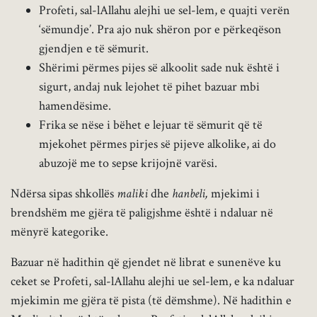
Profeti, sal-lAllahu alejhi ue sel-lem, e quajti verën
‘sëmundje’. Pra ajo nuk shëron por e përkeqëson
gjendjen e të sëmurit.
Shërimi përmes pijes së alkoolit sade nuk është i
sigurt, andaj nuk lejohet të pihet bazuar mbi
hamendësime.
Frika se nëse i bëhet e lejuar të sëmurit që të
mjekohet përmes pirjes së pijeve alkolike, ai do
abuzojë me to sepse krijojnë varësi.
Ndërsa sipas shkollës
maliki
dhe
hanbeli,
mjekimi i
brendshëm me gjëra të paligjshme është i ndaluar në
mënyrë kategorike.
Bazuar në hadithin që gjendet në librat e sunenëve ku
ceket se Profeti, sal-lAllahu alejhi ue sel-lem, e ka ndaluar
mjekimin me gjëra të pista (të dëmshme). Në hadithin e