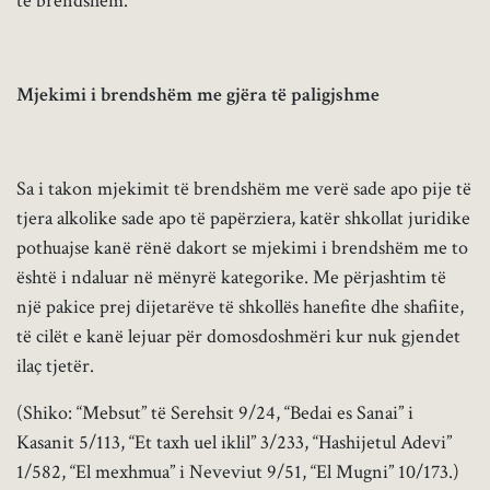
të brendshëm.
Mjekimi i brendshëm me gjëra të paligjshme
Sa i takon mjekimit të brendshëm me verë sade apo pije të
tjera alkolike sade apo të papërziera, katër shkollat juridike
pothuajse kanë rënë dakort se mjekimi i brendshëm me to
është i ndaluar në mënyrë kategorike. Me përjashtim të
një pakice prej dijetarëve të shkollës hanefite dhe shafiite,
të cilët e kanë lejuar për domosdoshmëri kur nuk gjendet
ilaç tjetër.
(Shiko: “Mebsut” të Serehsit 9/24, “Bedai es Sanai” i
Kasanit 5/113, “Et taxh uel iklil” 3/233, “Hashijetul Adevi”
1/582, “El mexhmua” i Neveviut 9/51, “El Mugni” 10/173.)