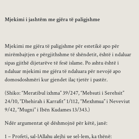
Mjekimi i jashtëm me gjëra të paligjshme
Mjekimi me gjëra të paligjshme për estetikë apo për
mirëmbajtjen e përgjithshme të shëndetit, është i ndaluar
sipas gjithë dijetarëve të fesë islame. Po ashtu është i
ndaluar mjekimi me gjëra të ndaluara për nevojë apo
domosdoshmëri kur gjendet ilaç tjetër i pastër.
(Shiko: “Meratibul ixhma” 39/247, “Mebsuti i Serehsit”
24/10, “Dhehirah i Karrafit” 1/112, “Mexhmua” i Neveviut
9/42, “Mugni” i Ibën Kudames 13/343.)
Ndër argumentat që dëshmojnë për këtë, janë:
1 – Profeti, sal-lAllahu alejhi ue sel-lem, ka thënë: