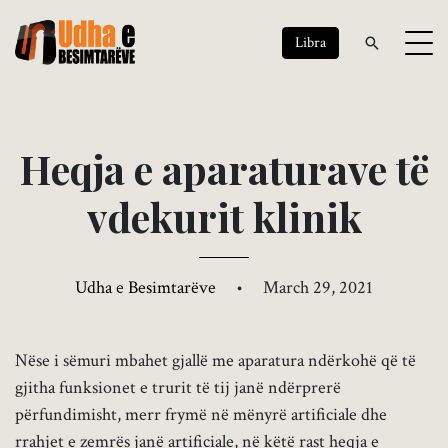
Libra
H
e
q
j
a
e
a
p
a
r
a
t
u
r
a
v
e
t
ë
v
d
e
k
u
r
i
t
k
l
i
n
i
k
Udha e Besimtarëve
•
March 29, 2021
Nëse i sëmuri mbahet gjallë me aparatura ndërkohë që të
gjitha funksionet e trurit të tij janë ndërprerë
përfundimisht, merr frymë në mënyrë artificiale dhe
rrahjet e zemrës janë artificiale, në këtë rast heqja e