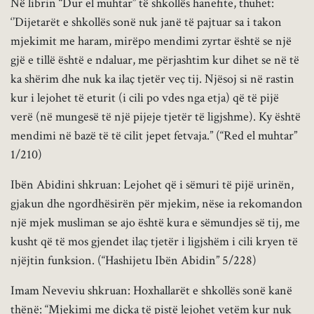
Në librin “Dur el muhtar” të shkollës hanefite, thuhet:
‘’Dijetarët e shkollës sonë nuk janë të pajtuar sa i takon
mjekimit me haram, mirëpo mendimi zyrtar është se një
gjë e tillë është e ndaluar, me përjashtim kur dihet se në të
ka shërim dhe nuk ka ilaç tjetër veç tij. Njësoj si në rastin
kur i lejohet të eturit (i cili po vdes nga etja) që të pijë
verë (në mungesë të një pijeje tjetër të ligjshme). Ky është
mendimi në bazë të të cilit jepet fetvaja.” (“Red el muhtar”
1/210)
Ibën Abidini shkruan: Lejohet që i sëmuri të pijë urinën,
gjakun dhe ngordhësirën për mjekim, nëse ia rekomandon
një mjek musliman se ajo është kura e sëmundjes së tij, me
kusht që të mos gjendet ilaç tjetër i ligjshëm i cili kryen të
njëjtin funksion. (“Hashijetu Ibën Abidin” 5/228)
Imam Neveviu shkruan: Hoxhallarët e shkollës sonë kanë
thënë: “Mjekimi me diçka të pistë lejohet vetëm kur nuk