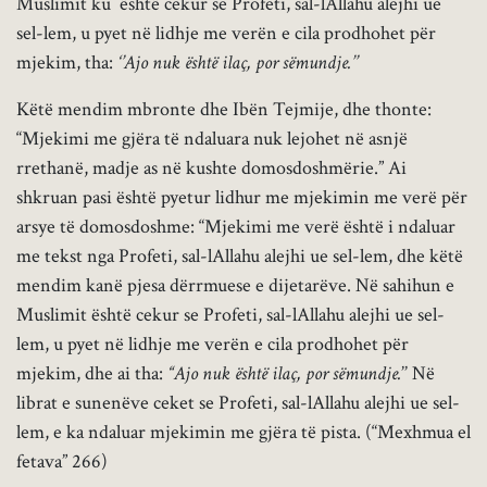
Muslimit ku është cekur se Profeti, sal-lAllahu alejhi ue
sel-lem, u pyet në lidhje me verën e cila prodhohet për
mjekim, tha:
‘’Ajo nuk është ilaç, por sëmundje.’’
Këtë mendim mbronte dhe Ibën Tejmije, dhe thonte:
“Mjekimi me gjëra të ndaluara nuk lejohet në asnjë
rrethanë, madje as në kushte domosdoshmërie.” Ai
shkruan pasi është pyetur lidhur me mjekimin me verë për
arsye të domosdoshme: “Mjekimi me verë është i ndaluar
me tekst nga Profeti, sal-lAllahu alejhi ue sel-lem, dhe këtë
mendim kanë pjesa dërrmuese e dijetarëve. Në sahihun e
Muslimit është cekur se Profeti, sal-lAllahu alejhi ue sel-
lem, u pyet në lidhje me verën e cila prodhohet për
mjekim, dhe ai tha:
“
Ajo nuk është ilaç, por sëmundje.
’’ Në
librat e sunenëve ceket se Profeti, sal-lAllahu alejhi ue sel-
lem, e ka ndaluar mjekimin me gjëra të pista. (“Mexhmua el
fetava” 266)