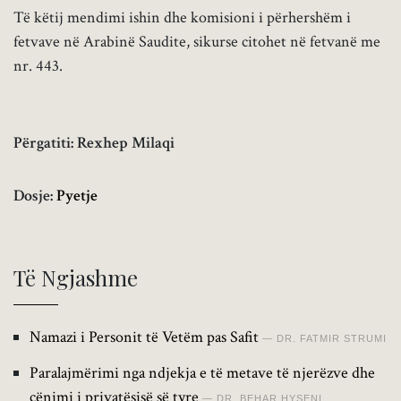
Të këtij mendimi ishin dhe komisioni i përhershëm i
fetvave në Arabinë Saudite, sikurse citohet në fetvanë me
nr. 443.
Përgatiti: Rexhep Milaqi
Dosje:
Pyetje
Të Ngjashme
Namazi i Personit të Vetëm pas Safit
DR. FATMIR STRUMI
Paralajmërimi nga ndjekja e të metave të njerëzve dhe
cënimi i privatësisë së tyre
DR. BEHAR HYSENI