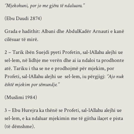
‘’Mjekohuni, por jo me gjëra të ndaluara.’’
(Ebu Daudi 2874)
Grada e hadithit: Albani dhe AbdulKadër Arnauti e kanë
cilësuar të mirë.
2 – Tarik ibën Suejdi pyeti Profetin, sal-lAllahu alejhi ue
sel-lem, në lidhje me verën dhe ai ia ndaloi ta prodhonte
atë. Tariku i tha se ne e prodhojmë për mjekim, por
Profeti, sal-lAllahu alejhi ue sel-lem, iu përgjigj:
‘’Ajo nuk
është mjekim por sëmundje.’’
(Muslimi 1984)
3 – Ebu Hurejra ka thënë se Profeti, sal-lAllahu alejhi ue
sel-lem, e ka ndaluar mjekimin me të gjitha ilaçet e pista
(të dëmshme).