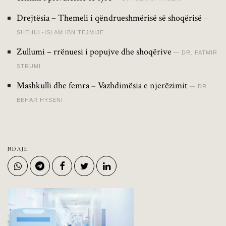
Drejtësia – Themeli i qëndrueshmërisë së shoqërisë
SHEHUL-ISLAM IBN TEJMIJE
Zullumi – rrënuesi i popujve dhe shoqërive
DR. FATMIR
STRUMI
Mashkulli dhe femra – Vazhdimësia e njerëzimit
DR.
BEHAR HYSENI
NDAJE