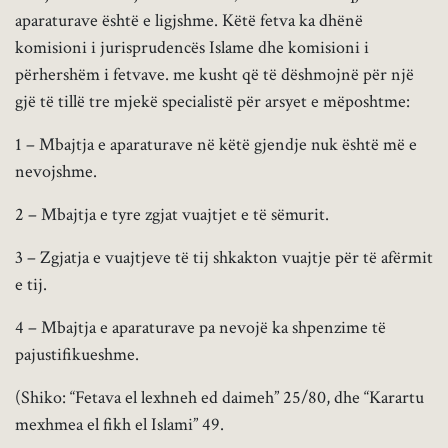
aparaturave është e ligjshme. Këtë fetva ka dhënë
komisioni i jurisprudencës Islame dhe komisioni i
përhershëm i fetvave. me kusht që të dëshmojnë për një
gjë të tillë tre mjekë specialistë për arsyet e mëposhtme:
1 – Mbajtja e aparaturave në këtë gjendje nuk është më e
nevojshme.
2 – Mbajtja e tyre zgjat vuajtjet e të sëmurit.
3 – Zgjatja e vuajtjeve të tij shkakton vuajtje për të afërmit
e tij.
4 – Mbajtja e aparaturave pa nevojë ka shpenzime të
pajustifikueshme.
(Shiko: “Fetava el lexhneh ed daimeh” 25/80, dhe “Karartu
mexhmea el fikh el Islami” 49.