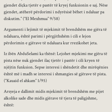
gjendet diçka tjetër e pastër të kryej funksionin e saj. Nëse
gjendet, atëherë përdorimi i ndyrësisë bëhet i ndaluar pa
diskutim.” (“El Mexhmua” 9/58)
Argumenti i lejimit të mjekimit të brendshëm me gjëra të
ndaluara, është parimi i përgjithshëm i cili e lejon
përdorimin e gjërave të ndaluara kur rrezikohet jeta.
Iz ibën AbduSelami ka thënë: Lejohet mjekimi me gjëra të
pista nëse nuk gjendet ilaç tjetër i pastër i cili kryen të
njëjtin funksion. Sepse interesi i shëndetit dhe mirëqënies
është më i madh se interesi i shmangies së gjërave të pista.
(“Kauaid el ahkam” 1/95)
Arsyeja e dallimit midis mjekimit të brendshëm me pijet
alkolike sade dhe midis gjërave të tjera të paligjshme,
është: