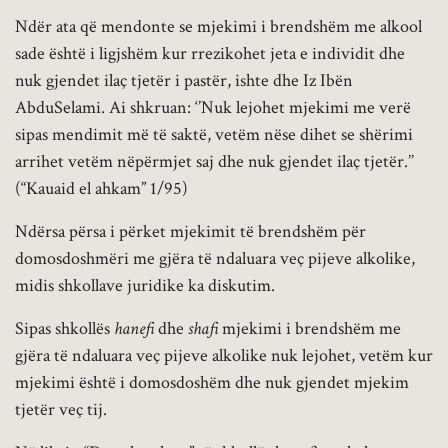
Ndër ata që mendonte se mjekimi i brendshëm me alkool
sade është i ligjshëm kur rrezikohet jeta e individit dhe
nuk gjendet ilaç tjetër i pastër, ishte dhe Iz Ibën
AbduSelami. Ai shkruan: ‘’Nuk lejohet mjekimi me verë
sipas mendimit më të saktë, vetëm nëse dihet se shërimi
arrihet vetëm nëpërmjet saj dhe nuk gjendet ilaç tjetër.’’
(“Kauaid el ahkam” 1/95)
Ndërsa përsa i përket mjekimit të brendshëm për
domosdoshmëri me gjëra të ndaluara veç pijeve alkolike,
midis shkollave juridike ka diskutim.
Sipas shkollës
hanefi
dhe
shafi
mjekimi i brendshëm me
gjëra të ndaluara veç pijeve alkolike nuk lejohet, vetëm kur
mjekimi është i domosdoshëm dhe nuk gjendet mjekim
tjetër veç tij.