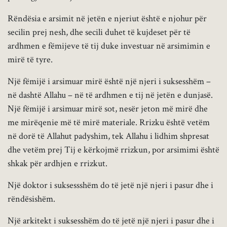
Rëndësia e arsimit në jetën e njeriut është e njohur për
secilin prej nesh, dhe secili duhet të kujdeset për të
ardhmen e fëmijeve të tij duke investuar në arsimimin e
mirë të tyre.
Një fëmijë i arsimuar mirë është një njeri i suksesshëm –
në dashtë Allahu – në të ardhmen e tij në jetën e dunjasë.
Një fëmijë i arsimuar mirë sot, nesër jeton më mirë dhe
me mirëqenie më të mirë materiale. Rrizku është vetëm
në dorë të Allahut padyshim, tek Allahu i lidhim shpresat
dhe vetëm prej Tij e kërkojmë rrizkun, por arsimimi është
shkak për ardhjen e rrizkut.
Një doktor i suksessshëm do të jetë një njeri i pasur dhe i
rëndësishëm.
Një arkitekt i suksesshëm do të jetë një njeri i pasur dhe i