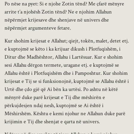
Po nëse na pyet: Si e njohe Zotin tënd? Me çfarë mënyre
arrite t’a njohësh Zotin tënd? Ne e njohim Allahun
nëpërmjet krijesave dhe shenjave në univers dhe
nëpërmjet argumenteve fetare.
Kur shohim krijesat e Allahut; qiejt, tokën, malet, detet etj.
e kuptojmë se këto i ka krijuar dikush i Plotfuqishëm, i
Ditur dhe Madhështor, Allahu i Lartësuar. Kur e shohim
sesi Allahu dërgon termete, uragane etj. e kuptojmë se
Allahu është i Plotfuqishëm dhe i Pamposhtur. Kur shohim
krijesat e Tij se si funksionojnë, kuptojmë se Allahu është i
Urtë dhe çdo gjë që Ai bën ka urtësi. Po ashtu në këtë
mënyrë duke parë krijesat e Tij dhe mëshirën e
përkujdesjen ndaj nesh, kuptojmë se Ai është i
Mëshirshëm. Kështu e kemi njohur ne Allahun duke parë
krijimin e Tij dhe shenjat e qarta në univers.