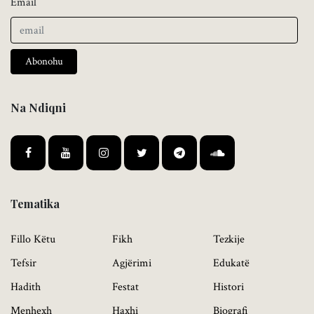
Email
Abonohu
Na Ndiqni
Tematika
Fillo Këtu
Fikh
Tezkije
Tefsir
Agjërimi
Edukatë
Hadith
Festat
Histori
Menhexh
Haxhi
Biografi