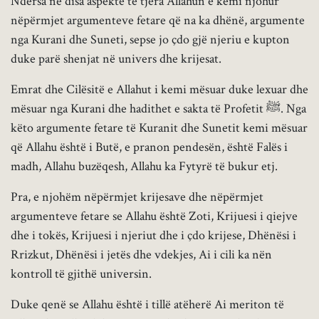
Ndërsa në disa aspekte të tjera Allahun e kemi njohur
nëpërmjet argumenteve fetare që na ka dhënë, argumente
nga Kurani dhe Suneti, sepse jo çdo gjë njeriu e kupton
duke parë shenjat në univers dhe krijesat.
Emrat dhe Cilësitë e Allahut i kemi mësuar duke lexuar dhe
mësuar nga Kurani dhe hadithet e sakta të Profetit ﷺ. Nga
këto argumente fetare të Kuranit dhe Sunetit kemi mësuar
që Allahu është i Butë, e pranon pendesën, është Falës i
madh, Allahu buzëqesh, Allahu ka Fytyrë të bukur etj.
Pra, e njohëm nëpërmjet krijesave dhe nëpërmjet
argumenteve fetare se Allahu është Zoti, Krijuesi i qiejve
dhe i tokës, Krijuesi i njeriut dhe i çdo krijese, Dhënësi i
Rrizkut, Dhënësi i jetës dhe vdekjes, Ai i cili ka nën
kontroll të gjithë universin.
Duke qenë se Allahu është i tillë atëherë Ai meriton të