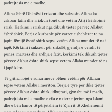
padrejtësia më e madhe.
Allahu është Dhënësi i rrizkut dhe suksesit. Allahu ka
caktuar fatin dhe rrizkun tonë dhe vetëm Atij i kërkojmë
rrizk. Kërkimi i rrizkut nga dikush tjetër përveç Allahut
është shirk. Bërja e kurbanit për varret e shehlerët të na
japin fëmijë është shirk sepse vetëm Allahu mundet të na i
japë. Kërkimi i suksesit për shkollë, gjendja e vendit të
punës, martesa dhe ardhja e fatit, kërkimi tek dikush tjetër
përveç Alahut është shirk sepse vetëm Allahu mundet të na
i japë këto.
Të gjitha llojet e adhurimeve bëhen vetëm për Allahun
sepse vetëm Allahu i meriton. Bërja e tyre për dikë tjetër
përveç Allahut është shirk, idhujtari, gjynahu më i madh,
padrejtësia më e madhe e cila e nxjerr njeriun nga Islami
dhe e bën banor të përjetshëm të Zjarrit të Xhehenemit