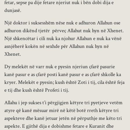
fetar, sepse pa dije fetare njeriut nuk i bën dobi dija e
dunjasë.
Një doktor i suksesshëm nëse nuk e adhuron Allahun ose
adhuron dikënd tjetër përveç Allahut nuk hyn në Xhenet.
Një shkencëtar i cili nuk ka njohur Allahun e nuk ka vënë
asnjëherë kokën në sexhde për Allahun nuk hyn në
Xhenet.
Dy melekët në varr nuk e pyesin njeriun çfarë pasurie
kanë pasur e as çfarë posti kanë pasur e as çfarë shkolle ka
kryer. Melekët e pyesin; kush është Zoti i tij, cila është feja
e tij dhe kush është Profeti i tij.
Allahu i jep sukses t’i përgjigjen këtyre tri pyetjeve vetëm
atyre që kanë mësuar mirë në këtë botë rreth këtyre tri
aspekteve dhe kanë jetuar jetën në përputhje me këto tri
aspekte. E gjithë dija e dobishme fetare e Kuranit dhe