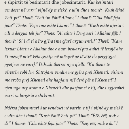
e shpirtit të besimtarit dhe jobesimtarit.
Kur besimtari
vendoset në varr i vijnë dy melekë, e ulin dhe i thonë: ‘’Kush është
Zoti yt?’’ Thotë: ‘’Zoti im është Allahu.’’ I thonë: ‘’Cila është feja
jote?’’ Thotë: ‘’Feja ime është Islami.’’ I thonë: ‘’Kush është njeriu i
cili u dërgua tek ju?’’ Thotë: ‘’Ai është i Dërguari i Allahut ﷺ. I
thonë: ‘’Si i di ti këto gjëra (me çfarë argumenti)?” Thotë: ‘’Kam
lexuar Librin e Allahut dhe e kam besuar (pra duhet të lexojë dhe
t’i mësojë mirë këto çështje në mënyrë që të dijë t’u përgjigjet
pyetjeve në varr).’’ Dikush thërret nga qielli: ‘’Ka thënë të
vërtetën robi Im. Shtrojani vendin me gjëra prej Xheneti, visheni
me rroba prej Xheneti dhe hapjani një derë për në Xhenet!’’ I
vjen nga aty aroma e Xhenetit dhe parfumet e tij, dhe i zgjerohet
varri sa largësia e shikimit.
Ndërsa jobesimtari kur vendoset në varrin e tij i vijnë dy melekë,
e ulin dhe i thonë: ‘’Kush është Zoti yt?’’ Thotë: ‘’Ëëë, ëëë, nuk e
di.’’ I thonë: ‘’Cila është feja jote?’’ Thotë: ‘’Ëëë, ëëë, nuk e di.’’ I