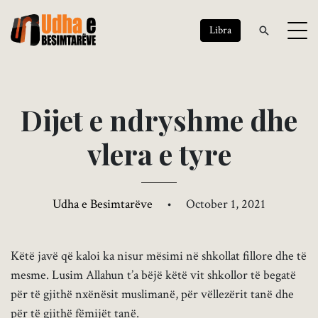
Libra
D
i
j
e
t
e
n
d
r
y
s
h
m
e
d
h
e
v
l
e
r
a
e
t
y
r
e
Udha e Besimtarëve
•
October 1, 2021
Këtë javë që kaloi ka nisur mësimi në shkollat fillore dhe të
mesme. Lusim Allahun t’a bëjë këtë vit shkollor të begatë
për të gjithë nxënësit muslimanë, për vëllezërit tanë dhe
për të gjithë fëmijët tanë.