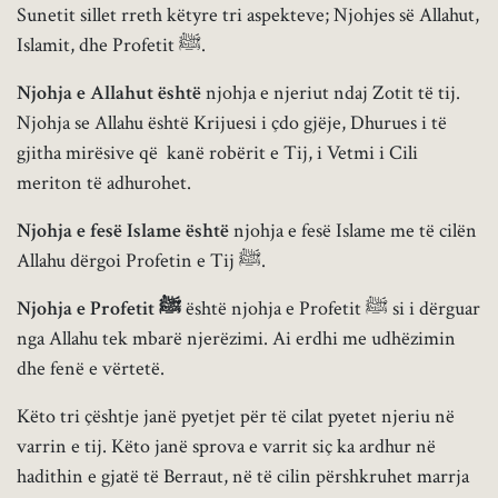
Sunetit sillet rreth këtyre tri aspekteve; Njohjes së Allahut,
Islamit, dhe Profetit ﷺ.
Njohja e Allahut është
njohja e njeriut ndaj Zotit të tij.
Njohja se Allahu është Krijuesi i çdo gjëje, Dhurues i të
gjitha mirësive që kanë robërit e Tij, i Vetmi i Cili
meriton të adhurohet.
Njohja e fesë Islame është
njohja e fesë Islame me të cilën
Allahu dërgoi Profetin e Tij ﷺ.
Njohja e Profetit
ﷺ
është njohja e Profetit ﷺ si i dërguar
nga Allahu tek mbarë njerëzimi. Ai erdhi me udhëzimin
dhe fenë e vërtetë.
Këto tri çështje janë pyetjet për të cilat pyetet njeriu në
varrin e tij. Këto janë sprova e varrit siç ka ardhur në
hadithin e gjatë të Berraut, në të cilin përshkruhet marrja