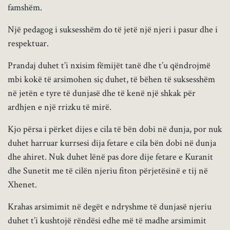
famshëm.
Një pedagog i suksesshëm do të jetë një njeri i pasur dhe i
respektuar.
Prandaj duhet t’i nxisim fëmijët tanë dhe t’u qëndrojmë
mbi kokë të arsimohen siç duhet, të bëhen të suksesshëm
në jetën e tyre të dunjasë dhe të kenë një shkak për
ardhjen e një rrizku të mirë.
Kjo përsa i përket dijes e cila të bën dobi në dunja, por nuk
duhet harruar kurrsesi dija fetare e cila bën dobi në dunja
dhe ahiret. Nuk duhet lënë pas dore dije fetare e Kuranit
dhe Sunetit me të cilën njeriu fiton përjetësinë e tij në
Xhenet.
Krahas arsimimit në degët e ndryshme të dunjasë njeriu
duhet t’i kushtojë rëndësi edhe më të madhe arsimimit