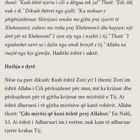
thonë: ‘’Kush është njeriu i cili u dërgua tek ju?’’ Thotë: ‘’Ëëë, ëëë,
nuk e di.’’ Dikush thërret nga qielli: ‘’Ka mohuar e
përgënjeshtruar. Shtrojani vendin me gjëra prej zjarrit të
Xhehenemit, visheni me rroba prej Xhehenemit dhe hapjani një
derë për në Xhehenem!’’ I vjen aty nga i nxehti i tij.’’ Thotë: ‘’I
ngushtohet varri sa i dalin nga vendi brinjët e tij.’’ Allahu na
ruajtë nga kjo gjendj
e. Hadithi është i saktë.
Hutbja e dytë
Nëse na pyet dikush: Kush është Zoti yt? I themi: Zoti im
është Allahu i Cili përkujdeset për mua, më ka krijuar dhe
përkujdeset për të gjitha krijesat me mirësitë e Tij. Ai
është dhuruesi i të gjitha mirësive që kanë robërit. Allahu
thotë:
’’Çdo mirësi që keni është prej Allahut.’’
En Nahl,
53. Ai është i Adhuruari im i vetëm, nuk kam të adhuruar
tjetër krahas Tij.