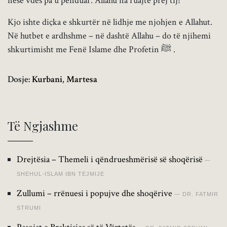
nëse vdes pa u penduar. Allahu na ruajtë prej tij!
Kjo ishte diçka e shkurtër në lidhje me njohjen e Allahut.
Në hutbet e ardhshme – në dashtë Allahu – do të njihemi
shkurtimisht me Fenë Islame dhe Profetin ﷺ .
Dosje:
Kurbani
,
Martesa
Të Ngjashme
Drejtësia – Themeli i qëndrueshmërisë së shoqërisë
SHEHUL-ISLAM IBN TEJMIJE
Zullumi – rrënuesi i popujve dhe shoqërive
DR. FATMIR
STRUMI