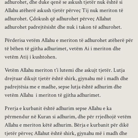
adhurohet, dhe duke qenë se askush tjetër nuk është si
Allahu atëherë askush tjetër përveç Tij nuk meriton të
adhurohet. Çdokush që adhurohet përveç Allahut
adhurohet padrejtësisht dhe nuk i takon të adhurohet.
Përderisa vetëm Allahu e meriton të adhurohet atëherë për
të bëhen të gjitha adhurimet, vetëm Ai i meriton dhe
vetëm Atij i kushtohen.
Vetëm Allahu meriton t’i lutemi dhe askujt tjetër. Lutja
drejtuar dikujt tjetër është shirk, gjynahu më i madh dhe
padrejtësia me e madhe, sepse lutja është adhurim dhe
vetëm Allahu i meriton të gjitha adhurimet.
Prerja e kurbanit është adhurim sepse Allahu e ka
përmendur në Kuran si adhurim, dhe për rrjedhojë vetëm
Allahu e meriton këtë adhurim. Bërja e kurbanit për dikë
tjetër përveç Allahut është shirk, gjynahu më i madh dhe