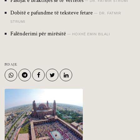
Pasojat e Braktisjes së të Vërtetës
DR. FATMIR STRUMI
Dobitë e pafundme të teksteve fetare
DR. FATMIR
STRUMI
Falënderimi për mirësitë
HOXHË EMIN BILALI
NDAJE