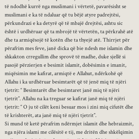
të ndodhë kurrë nga muslimani i vërtetë, pavarësisht se
muslimani e ka të ndaluar që tu bëjë atyre padrejtësi,
përkundrazi e ka detyrë që të mbajë drejtësi, ashtu sic
është i urdhëruar që ta mbrojë të vërtetën, ta përkrahë atë
dhe ta armiqësojë të kotën dhe ta thyejë atë. Thirrjet për
përafrim mes feve, janë dicka që bie ndesh me islamin dhe
shkakton crregullim dhe sprovë të madhe, duke sjellë si
pasojë përzierjen e besimit islamit, dobësimin e imanit,
miqësimin me kafirat, armiqtë e Allahut, ndërkohë që
Allahu i ka urdhëruar besimtarët që të jenë miq të njëri
tjetrit: “ Besimtarët dhe besimtaret janë miq të njëri
tjetrit”. Allahu na ka treguar se kafirat janë miq të njëri
tjetrit: “ O ju të cilët keni besuar mos i zini miq cifutët dhe
të krishterët, ata janë miq të njëri tjetrit”.
Si mund të ketë përafrim ndërmjet islamit dhe hebraizmit,
nga njëra islami me cilësitë e tij, me dritën dhe shkëlqimin