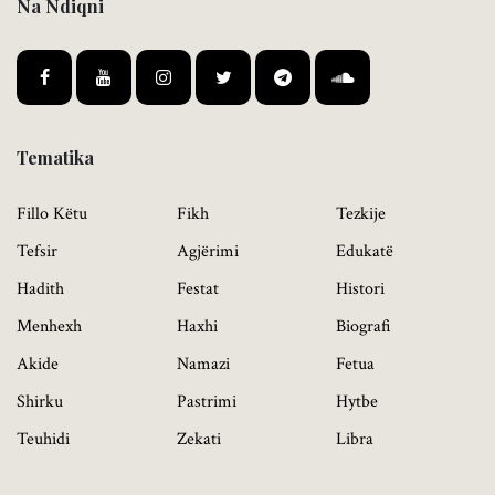
Na Ndiqni
Tematika
Fillo Këtu
Fikh
Tezkije
Tefsir
Agjërimi
Edukatë
Hadith
Festat
Histori
Menhexh
Haxhi
Biografi
Akide
Namazi
Fetua
Shirku
Pastrimi
Hytbe
Teuhidi
Zekati
Libra