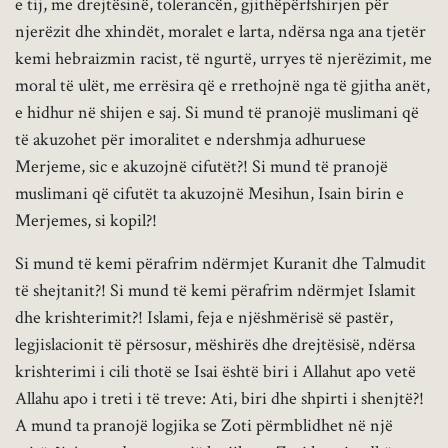
e tij, me drejtësinë, tolerancën, gjithëpërfshirjen për
njerëzit dhe xhindët, moralet e larta, ndërsa nga ana tjetër
kemi hebraizmin racist, të ngurtë, urryes të njerëzimit, me
moral të ulët, me errësira që e rrethojnë nga të gjitha anët,
e hidhur në shijen e saj. Si mund të pranojë muslimani që
të akuzohet për imoralitet e ndershmja adhuruese
Merjeme, sic e akuzojnë cifutët?! Si mund të pranojë
muslimani që cifutët ta akuzojnë Mesihun, Isain birin e
Merjemes, si kopil?!
Si mund të kemi përafrim ndërmjet Kuranit dhe Talmudit
të shejtanit?! Si mund të kemi përafrim ndërmjet Islamit
dhe krishterimit?! Islami, feja e njëshmërisë së pastër,
legjislacionit të përsosur, mëshirës dhe drejtësisë, ndërsa
krishterimi i cili thotë se Isai është biri i Allahut apo vetë
Allahu apo i treti i të treve: Ati, biri dhe shpirti i shenjtë?!
A mund ta pranojë logjika se Zoti përmblidhet në një