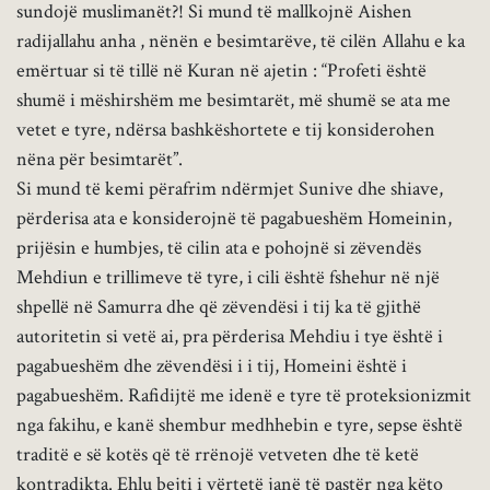
sundojë muslimanët?! Si mund të mallkojnë Aishen
radijallahu anha , nënën e besimtarëve, të cilën Allahu e ka
emërtuar si të tillë në Kuran në ajetin : “Profeti është
shumë i mëshirshëm me besimtarët, më shumë se ata me
vetet e tyre, ndërsa bashkëshortete e tij konsiderohen
nëna për besimtarët”.
Si mund të kemi përafrim ndërmjet Sunive dhe shiave,
përderisa ata e konsiderojnë të pagabueshëm Homeinin,
prijësin e humbjes, të cilin ata e pohojnë si zëvendës
Mehdiun e trillimeve të tyre, i cili është fshehur në një
shpellë në Samurra dhe që zëvendësi i tij ka të gjithë
autoritetin si vetë ai, pra përderisa Mehdiu i tye është i
pagabueshëm dhe zëvendësi i i tij, Homeini është i
pagabueshëm. Rafidijtë me idenë e tyre të proteksionizmit
nga fakihu, e kanë shembur medhhebin e tyre, sepse është
traditë e së kotës që të rrënojë vetveten dhe të ketë
kontradikta. Ehlu bejti i vërtetë janë të pastër nga këto