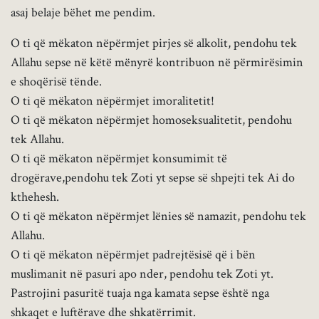
asaj belaje bëhet me pendim.
O ti që mëkaton nëpërmjet pirjes së alkolit, pendohu tek
Allahu sepse në këtë mënyrë kontribuon në përmirësimin
e shoqërisë tënde.
O ti që mëkaton nëpërmjet imoralitetit!
O ti që mëkaton nëpërmjet homoseksualitetit, pendohu
tek Allahu.
O ti që mëkaton nëpërmjet konsumimit të
drogërave,pendohu tek Zoti yt sepse së shpejti tek Ai do
kthehesh.
O ti që mëkaton nëpërmjet lënies së namazit, pendohu tek
Allahu.
O ti që mëkaton nëpërmjet padrejtësisë që i bën
muslimanit në pasuri apo nder, pendohu tek Zoti yt.
Pastrojini pasuritë tuaja nga kamata sepse është nga
shkaqet e luftërave dhe shkatërrimit.