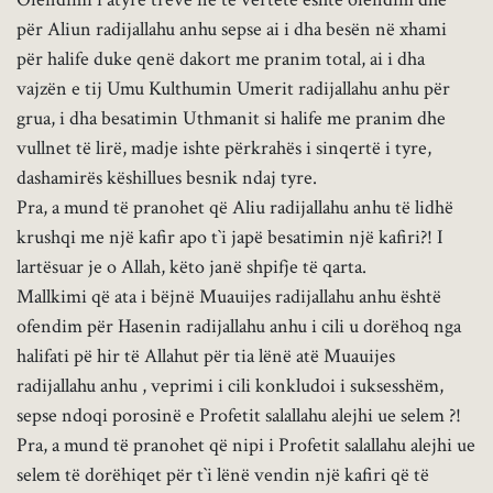
për Aliun radijallahu anhu sepse ai i dha besën në xhami
për halife duke qenë dakort me pranim total, ai i dha
vajzën e tij Umu Kulthumin Umerit radijallahu anhu për
grua, i dha besatimin Uthmanit si halife me pranim dhe
vullnet të lirë, madje ishte përkrahës i sinqertë i tyre,
dashamirës këshillues besnik ndaj tyre.
Pra, a mund të pranohet që Aliu radijallahu anhu të lidhë
krushqi me një kafir apo t`i japë besatimin një kafiri?! I
lartësuar je o Allah, këto janë shpifje të qarta.
Mallkimi që ata i bëjnë Muauijes radijallahu anhu është
ofendim për Hasenin radijallahu anhu i cili u dorëhoq nga
halifati pë hir të Allahut për tia lënë atë Muauijes
radijallahu anhu , veprimi i cili konkludoi i suksesshëm,
sepse ndoqi porosinë e Profetit salallahu alejhi ue selem ?!
Pra, a mund të pranohet që nipi i Profetit salallahu alejhi ue
selem të dorëhiqet për t`i lënë vendin një kafiri që të