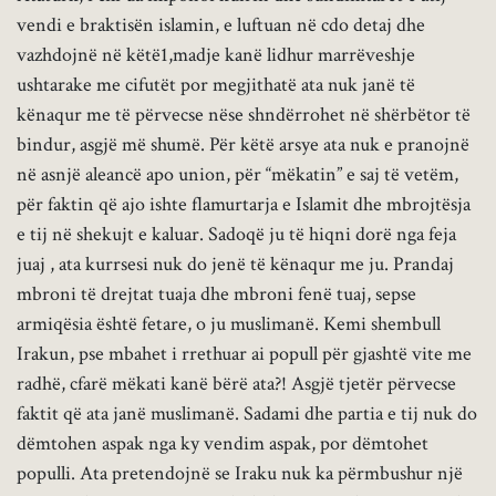
vendi e braktisën islamin, e luftuan në cdo detaj dhe
vazhdojnë në këtë1,madje kanë lidhur marrëveshje
ushtarake me cifutët por megjithatë ata nuk janë të
kënaqur me të përvecse nëse shndërrohet në shërbëtor të
bindur, asgjë më shumë. Për këtë arsye ata nuk e pranojnë
në asnjë aleancë apo union, për “mëkatin” e saj të vetëm,
për faktin që ajo ishte flamurtarja e Islamit dhe mbrojtësja
e tij në shekujt e kaluar. Sadoqë ju të hiqni dorë nga feja
juaj , ata kurrsesi nuk do jenë të kënaqur me ju. Prandaj
mbroni të drejtat tuaja dhe mbroni fenë tuaj, sepse
armiqësia është fetare, o ju muslimanë. Kemi shembull
Irakun, pse mbahet i rrethuar ai popull për gjashtë vite me
radhë, cfarë mëkati kanë bërë ata?! Asgjë tjetër përvecse
faktit që ata janë muslimanë. Sadami dhe partia e tij nuk do
dëmtohen aspak nga ky vendim aspak, por dëmtohet
populli. Ata pretendojnë se Iraku nuk ka përmbushur një