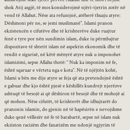
shok Atij asgjë, të mos konsiderojmë njëri-tjetrin zotër në
vend të Allahut. Nëse ata refuzojnë, atëherë thuaju atyre:
Dëshmoni për ne, se jemi muslimanë”. Islami pranon
ekzistencën e cifutëve dhe të krishterëve duke ruajtur
fenë e tyre por nën sundimin islam, duke iu përmbajtur
dispozitave të shtetit islam në aspektin ekonomik dhe të
rendit e sigurisë, në këtë mënyrë atyre nuk u imponohet
islamizimi, sepse Allahu thotë: “ Nuk ka imponim në fe,
është sqaruar e vërteta nga e kota”. Në të njëjtën kohë,
Islami u bën me dije atyre se feja që ata pretendojnë është
e gabuar dhe kjo është pjesë e këshillës kundrejt njerëzve
ashtuqë të besojë ai që dëshiron të besojë dhe të mohojë ai
që mohon. Nëse cifutët, të krishterët dhe idhujtarët do
pranonin islamin, do gjenin në të hapësirën e nevojshme
duke qenë vëllezër në fe të barabartë, sepse në islam nuk
ekziston racizëm dhe fanatizëm me ndonjë ngjyrim të