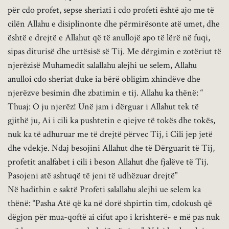
për cdo profet, sepse sheriati i cdo profeti është ajo me të
cilën Allahu e disiplinonte dhe përmirësonte atë umet, dhe
është e drejtë e Allahut që të anullojë apo të lërë në fuqi,
sipas diturisë dhe urtësisë së Tij. Me dërgimin e zotëriut të
njerëzisë Muhamedit salallahu alejhi ue selem, Allahu
anulloi cdo sheriat duke ia bërë obligim xhindëve dhe
njerëzve besimin dhe zbatimin e tij. Allahu ka thënë: “
Thuaj: O ju njerëz! Unë jam i dërguar i Allahut tek të
gjithë ju, Ai i cili ka pushtetin e qiejve të tokës dhe tokës,
nuk ka të adhuruar me të drejtë përvec Tij, i Cili jep jetë
dhe vdekje. Ndaj besojini Allahut dhe të Dërguarit të Tij,
profetit analfabet i cili i beson Allahut dhe fjalëve të Tij.
Pasojeni atë ashtuqë të jeni të udhëzuar drejtë”
Në hadithin e saktë Profeti salallahu alejhi ue selem ka
thënë: “Pasha Atë që ka në dorë shpirtin tim, cdokush që
dëgjon për mua-qoftë ai cifut apo i krishterë- e më pas nuk