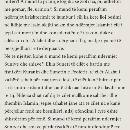
mitër?! A mund ta pranojë logjika se Zoti ha, pi, udhëton
me gomar, fle, urinon?! Si mund të kemi përafrim
ndërmjet krishterimit të humbur i cili ka këtë lloj besimi
në lidhje me Isain alejhi selam dhe ndërmjet Islamit i cili i
jep Isait meritën dhe konsideratën që i takon, duke e
cilësuar rob i Allahut dhe i dërguar i Tij, madje nga më të
përzgjedhurit e të dërguarve.
Në të njëjtën kohë si mund të kemi përafrim ndërmjet
Sunive dhe shiave?! Ehlu Suneti të cilët e bartin me
fisnikëri Kuranin dhe Sunetin e Profetit, të cilët Allahu i
ka bërë sebeb për ruajtjen e fesë, të cilët kanë luftuar për
lartësimin e islamit dhe kanë shkruar historinë e lavdishme
të tij. Ndërsa shiat rafidij të cilët mallkojnë sahabët dhe
shembin Islamin, sepse sahabët janë ata të cilët na e kanë
përcjellur fenë me besnikëri, ndaj ofendimi i tyre është
shkatërrim për fenë. Si mund të kemi përafrim ndërmjet
Sunive dhe shiave përderisa këta të fundit ofendojnë tre