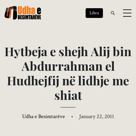
Libra
H
y
t
b
e
j
a
e
s
h
e
j
h
A
l
i
j
b
i
n
A
b
d
u
r
r
a
h
m
a
n
e
l
H
u
d
h
e
j
f
i
j
n
ë
l
i
d
h
j
e
m
e
s
h
i
a
t
Udha e Besimtarëve
•
January 22, 2011