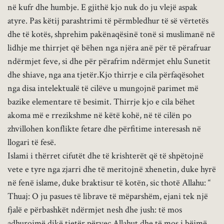
në kufr dhe humbje. E gjithë kjo nuk do ju vlejë aspak
atyre. Pas këtij parashtrimi të përmbledhur të së vërtetës
dhe të kotës, shprehim pakënaqësinë tonë si muslimanë në
lidhje me thirrjet që bëhen nga njëra anë për të përafruar
ndërmjet feve, si dhe për përafrim ndërmjet ehlu Sunetit
dhe shiave, nga ana tjetër.Kjo thirrje e cila përfaqësohet
nga disa intelektualë të cilëve u mungojnë parimet më
bazike elementare të besimit. Thirrje kjo e cila bëhet
akoma më e rrezikshme në këtë kohë, në të cilën po
zhvillohen konflikte fetare dhe përfitime interesash në
llogari të fesë.
Islami i thërret cifutët dhe të krishterët që të shpëtojnë
vete e tyre nga zjarri dhe të meritojnë xhenetin, duke hyrë
në fenë islame, duke braktisur të kotën, sic thotë Allahu: “
Thuaj: O ju pasues të librave të mëparshëm, ejani tek një
fjalë e përbashkët ndërmjet nesh dhe jush: të mos
adhurojmë dikë tjetër përvec Allahut dhe të mos i bëjmë