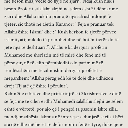
më beson mua, vecse do hyjë në zjarr”. Ndaj kush nuk i
beson Profetit salallahu alejhi ue selem është i dënuar me
zjarr dhe Allahu nuk do pranojë nga askush ndonjë fe
tjetër, sic thotë në ajetin Kuranor: “ Feja e pranuar tek
Allahu është Islami” dhe : “ Kush kërkon fe tjetër përvec
islamit, atij nuk do t`i pranohet dhe në botën tjetër do të
jetë nga të dështuarit”. Allahu e ka dërguar profetin
Muhamed me sheriatin më të mirë dhe fenë më të
përsosur, në të cilin përmblodhi cdo parim më të
rëndësishëm me të cilin ishin dërguar profetët e
mëparshëm: “Allahu përzgjedh kë të dojë dhe udhëzon
drejt Tij atë që është i përulur”.
Rabinët e cifutëve dhe priftërinjtë e të krishterëve e dinë
se feja me të cilën erdhi Muhamedi salallahu alejhi ue selem
është e vërtetë, por ajo që i pengoi ta pasonin ishte zilia,
mendjemadhësia, lakmia në interesat e dunjasë, e cila i bëri
ata që edhe më herët të deformonin fenë e tyre, duke qenë