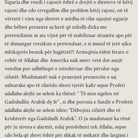
Siguria dhe rendi i rajonit është e drejtë e shteteve të këtij
rajoni dhe cdo crregullim dhe problem këtij rajoni, në të
vërtetë i vjen nga shtetet e mëdha të cilat sajojnë ngjarje
dhe bëhen prezente sa herë që ndodh dicka me
pretendimin se ata vijnë për të stabilizuar situatën apo për
të shmangur rrezikun e pretenduar, e si mund të jetë ujku
mbikqyrës besnik për bagëtitë?! Armiqësia është fetare o
robër të Allahut dhe Amerika nuk merr vetë dot asnjë
vendim por udhëhiqet e nënshtruar dhe përulur nga
cifutët. Muslimanët nuk e pranojnë prezencën e saj
ushtarake apo të cfarëdo shteti tjetër kafir sepse Profeti
salallahu alejhi ue selem ka thënë: “ Të mos ngelen në
Gadishullin Arabik dy fe” , si dhe porosia e fundit e Profetit
salallahu alejhi ue selem ishte: “Dëbojini cifutët dhe të
krishterët nga Gadishulli Arabik”. O ju muslimanë ka rënë
për ju sirena e alarmit, ndaj pendohuni tek Allahu, sepse
cdo bela që zbret është për shkak të mëkatit dhe largimi i