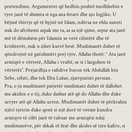
pretendime. Argumentet që hedhin poshtë medhhebin e
tyre janë të shumta si nga ana fetare dhe ajo logjike. U
bëjmë thirrje që të hyjnë në Islam, ndërsa ne ehlu suneti
nuk do afrohemi aspak me ta, as sa një qime, sepse ata janë
më të dëmshëm për Islamin se vetë cifutëtë dhe të
krishterët, nuk u zihet kurrë besë. Muslimanët duhet të
qëndrojnë në gatishmëri prej tyre. Allahu thotë: “ Ata janë
armiqtë e vërtetë, Allahu i vraftë, se si i largohen të
vërtetës”. Prejardhja e rafidive buron tek Abdullah bin
Sebe, cifuti, dhe tek Ebu Lulue, zjarrputisti persian.
Pra, o ju muslimanë patjetër muslimani duhet të dallohet
me akiden e e tij, duke dashur atë që do Allahu dhe duke
urryer atë që Allahu urren. Muslimanët duhet të përkrahin
njëri tjetrin duke qenë si një dorë të vetme kundra
armiqve të cilët janë të tubuar me armiqësi ndaj
muslimanëve, për shkak të fesë dhe akides së tzre kafire, si