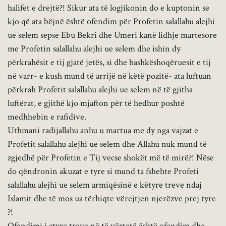
halifet e drejtë?! Sikur ata të logjikonin do e kuptonin se
kjo që ata bëjnë është ofendim për Profetin salallahu alejhi
ue selem sepse Ebu Bekri dhe Umeri kanë lidhje martesore
me Profetin salallahu alejhi ue selem dhe ishin dy
përkrahësit e tij gjatë jetës, si dhe bashkëshoqëruesit e tij
në varr- e kush mund të arrijë në këtë pozitë- ata luftuan
përkrah Profetit salallahu alejhi ue selem në të gjitha
luftërat, e gjithë kjo mjafton për të hedhur poshtë
medhhebin e rafidive.
Uthmani radijallahu anhu u martua me dy nga vajzat e
Profetit salallahu alejhi ue selem dhe Allahu nuk mund të
zgjedhë për Profetin e Tij vecse shokët më të mirë?! Nëse
do qëndronin akuzat e tyre si mund ta fshehte Profeti
salallahu alejhi ue selem armiqësinë e këtyre treve ndaj
Islamit dhe të mos ua tërhiqte vërejtjen njerëzve prej tyre
?!
Ofendimi i atyre treve në të vërtetë është ofendim dhe