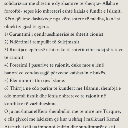
solidarizuar me shtetin e dy xhamive të shenjta- Allahu e
forcoftë- sepse kjo mbretëri është kalaja e fundit e Islamit.
Këto qëllime dashakeqe nga këto shtete të mëdha, kanë si
objektiv gjashtë gjëra:
1) Garantimi i qëndrueshmërisë së shtetit cionist.
2) Ndërtimi i tempullit të Sulejmanit.
3) Ruajtja e epërsisë ushtarake të shtetit cifut ndaj shteteve
të rajonit.
4) Posesimi I pasurive të rajonit, duke mos u lënë
banorëve vendas asgjë përvecse kafshatën e bukës.
5) Eleminimi i thirrjes Islame.
6) Thirrja në cdo parim të kundërt me Islamin, shembja e
cdo morali fisnik dhe lënia e shteteve të rajonit në
konflikte të vazhdueshme.
O ju muslimanë!Keni shembullin më të mirë me Turqinë,
e cila gjykoi me laicizëm që kur u shfaq I mallkuari Kemal
Ataturk, i cili ua imponoi kufrin dhe sundimtarët e atij