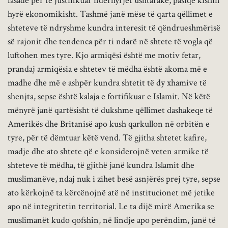
fasadë për të justifikuar ndërhyrjet ushtarake, pasiqë kishin
hyrë ekonomikisht. Tashmë janë mëse të qarta qëllimet e
shteteve të ndryshme kundra interesit të qëndrueshmërisë
së rajonit dhe tendenca për ti ndarë në shtete të vogla që
luftohen mes tyre. Kjo armiqësi është me motiv fetar,
prandaj armiqësia e shtetev të mëdha është akoma më e
madhe dhe më e ashpër kundra shtetit të dy xhamive të
shenjta, sepse është kalaja e fortifikuar e Islamit. Në këtë
mënyrë janë qartësisht të dukshme qëllimet dashakeqe të
Amerikës dhe Britanisë apo kush qarkullon në orbitën e
tyre, për të dëmtuar këtë vend. Të gjitha shtetet kafire,
madje dhe ato shtete që e konsiderojnë veten armike të
shteteve të mëdha, të gjithë janë kundra Islamit dhe
muslimanëve, ndaj nuk i zihet besë asnjërës prej tyre, sepse
ato kërkojnë ta kërcënojnë atë në institucionet më jetike
apo në integritetin territorial. Le ta dijë mirë Amerika se
muslimanët kudo qofshin, në lindje apo perëndim, janë të