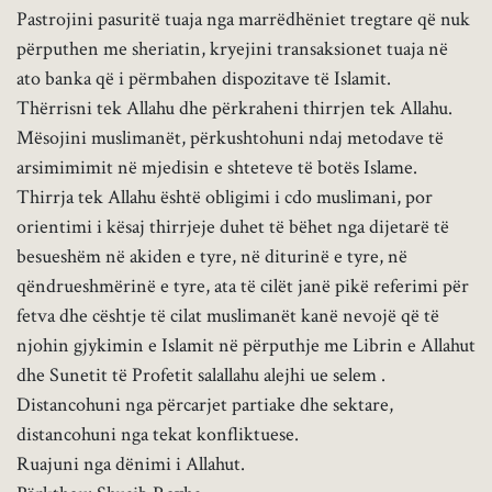
Pastrojini pasuritë tuaja nga marrëdhëniet tregtare që nuk
përputhen me sheriatin, kryejini transaksionet tuaja në
ato banka që i përmbahen dispozitave të Islamit.
Thërrisni tek Allahu dhe përkraheni thirrjen tek Allahu.
Mësojini muslimanët, përkushtohuni ndaj metodave të
arsimimimit në mjedisin e shteteve të botës Islame.
Thirrja tek Allahu është obligimi i cdo muslimani, por
orientimi i kësaj thirrjeje duhet të bëhet nga dijetarë të
besueshëm në akiden e tyre, në diturinë e tyre, në
qëndrueshmërinë e tyre, ata të cilët janë pikë referimi për
fetva dhe cështje të cilat muslimanët kanë nevojë që të
njohin gjykimin e Islamit në përputhje me Librin e Allahut
dhe Sunetit të Profetit salallahu alejhi ue selem .
Distancohuni nga përcarjet partiake dhe sektare,
distancohuni nga tekat konfliktuese.
Ruajuni nga dënimi i Allahut.