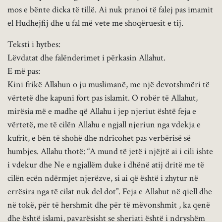
mos e bënte dicka të tillë. Ai nuk pranoi të falej pas imamit
el Hudhejfij dhe u fal më vete me shoqëruesit e tij.
Teksti i hytbes:
Lëvdatat dhe falënderimet i përkasin Allahut.
E më pas:
Kini frikë Allahun o ju muslimanë, me një devotshmëri të
vërtetë dhe kapuni fort pas islamit. O robër të Allahut,
mirësia më e madhe që Allahu i jep njeriut është feja e
vërtetë, me të cilën Allahu e ngjall njeriun nga vdekja e
kufrit, e bën të shohë dhe ndricohet pas verbërisë së
humbjes. Allahu thotë: “A mund të jetë i njëjtë ai i cili ishte
i vdekur dhe Ne e ngjallëm duke i dhënë atij dritë me të
cilën ecën ndërmjet njerëzve, si ai që është i zhytur në
errësira nga të cilat nuk del dot”. Feja e Allahut në qiell dhe
në tokë, për të hershmit dhe për të mëvonshmit , ka qenë
dhe është islami, pavarësisht se sheriati është i ndryshëm