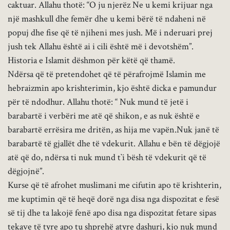
caktuar. Allahu thotë: “O ju njerëz Ne u kemi krijuar nga
një mashkull dhe femër dhe u kemi bërë të ndaheni në
popuj dhe fise që të njiheni mes jush. Më i nderuari prej
jush tek Allahu është ai i cili është më i devotshëm”.
Historia e Islamit dëshmon për këtë që thamë.
Ndërsa që të pretendohet që të përafrojmë Islamin me
hebraizmin apo krishterimin, kjo është dicka e pamundur
për të ndodhur. Allahu thotë: “ Nuk mund të jetë i
barabartë i verbëri me atë që shikon, e as nuk është e
barabartë errësira me dritën, as hija me vapën.Nuk janë të
barabartë të gjallët dhe të vdekurit. Allahu e bën të dëgjojë
atë që do, ndërsa ti nuk mund t`i bësh të vdekurit që të
dëgjojnë”.
Kurse që të afrohet muslimani me cifutin apo të krishterin,
me kuptimin që të heqë dorë nga disa nga dispozitat e fesë
së tij dhe ta lakojë fenë apo disa nga dispozitat fetare sipas
tekave të tyre apo tu shprehë atyre dashuri, kjo nuk mund