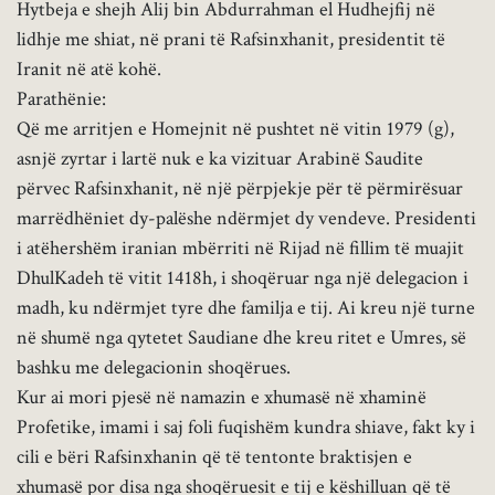
Hytbeja e shejh Alij bin Abdurrahman el Hudhejfij në
lidhje me shiat, në prani të Rafsinxhanit, presidentit të
Iranit në atë kohë.
Parathënie:
Që me arritjen e Homejnit në pushtet në vitin 1979 (g),
asnjë zyrtar i lartë nuk e ka vizituar Arabinë Saudite
përvec Rafsinxhanit, në një përpjekje për të përmirësuar
marrëdhëniet dy-palëshe ndërmjet dy vendeve. Presidenti
i atëhershëm iranian mbërriti në Rijad në fillim të muajit
DhulKadeh të vitit 1418h, i shoqëruar nga një delegacion i
madh, ku ndërmjet tyre dhe familja e tij. Ai kreu një turne
në shumë nga qytetet Saudiane dhe kreu ritet e Umres, së
bashku me delegacionin shoqërues.
Kur ai mori pjesë në namazin e xhumasë në xhaminë
Profetike, imami i saj foli fuqishëm kundra shiave, fakt ky i
cili e bëri Rafsinxhanin që të tentonte braktisjen e
xhumasë por disa nga shoqëruesit e tij e këshilluan që të