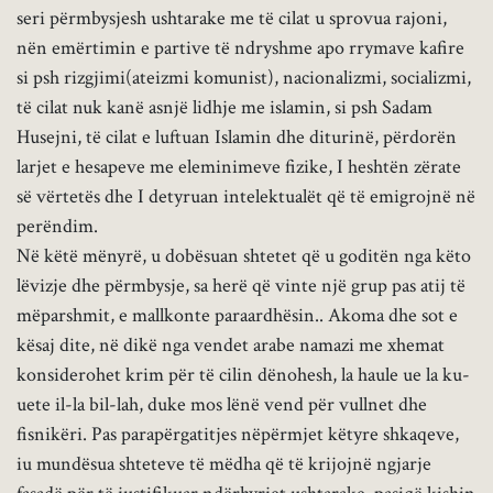
seri përmbysjesh ushtarake me të cilat u sprovua rajoni,
nën emërtimin e partive të ndryshme apo rrymave kafire
si psh rizgjimi(ateizmi komunist), nacionalizmi, socializmi,
të cilat nuk kanë asnjë lidhje me islamin, si psh Sadam
Husejni, të cilat e luftuan Islamin dhe diturinë, përdorën
larjet e hesapeve me eleminimeve fizike, I heshtën zërate
së vërtetës dhe I detyruan intelektualët që të emigrojnë në
perëndim.
Në këtë mënyrë, u dobësuan shtetet që u goditën nga këto
lëvizje dhe përmbysje, sa herë që vinte një grup pas atij të
mëparshmit, e mallkonte paraardhësin.. Akoma dhe sot e
kësaj dite, në dikë nga vendet arabe namazi me xhemat
konsiderohet krim për të cilin dënohesh, la haule ue la ku-
uete il-la bil-lah, duke mos lënë vend për vullnet dhe
fisnikëri. Pas parapërgatitjes nëpërmjet këtyre shkaqeve,
iu mundësua shteteve të mëdha që të krijojnë ngjarje