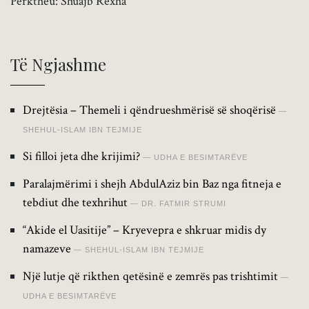
Përktheu: Shuajb Rexha
Të Ngjashme
Drejtësia – Themeli i qëndrueshmërisë së shoqërisë
SHEHUL-ISLAM IBN TEJMIJE
Si filloi jeta dhe krijimi?
UDHA E BESIMTARËVE
Paralajmërimi i shejh AbdulAziz bin Baz nga fitneja e
tebdiut dhe texhrihut
DR. FATMIR STRUMI
“Akide el Uasitije” – Kryevepra e shkruar midis dy
namazeve
SHEHUL-ISLAM IBN TEJMIJE
Një lutje që rikthen qetësinë e zemrës pas trishtimit
UDHA E BESIMTARËVE