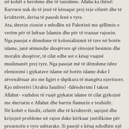
në kohët e hershme dhe të tanishme. Allahu ka thënë:
Kurrsesi nuk do të jenë të kënaqur prej teje cifutët dhe të
krishterët, derisa të pasosh fenë e tyre.
Ata, shtetin cionist e mbollën në Palestinë me qëllimin e
vetëm për të luftuar Islamin dhe për të trazuar rajonin.
Nga pasojat e dëmshme të kolonializimit të tzre në botën
islame, janë sëmundje shoqërore që cënojnë besimin dhe
moralin shoqëror, të cilat edhe sot e kësaj vuajnë
muslimanët prej tyre. Nga pasojat më të dëmshme ishte
eleminimi i gjykatave islame në botën islame duke I
zëvendësuar ato me ligjet e shpikura të mangëta njerëzore.
Kjo mbretëri (Arabia Saudite) -falënderimi I takon
Allahut- vazhdon të ruajë gjykatat islame të cilat gjykojnë
me sheriatin e Allahut dhe bartin flamurin e teuhidit.
Në kohët e fundit, cifutët dhe të krishterët, sajojnë dhe
krijojnë probleme në rajon duke kërkuar justifikime për
prezencën e tyre ushtarake. Si pasojë e kësaj ndodhën një