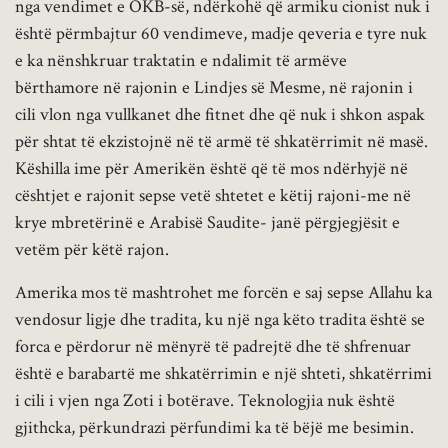
nga vendimet e OKB-së, ndërkohë që armiku cionist nuk i
është përmbajtur 60 vendimeve, madje qeveria e tyre nuk
e ka nënshkruar traktatin e ndalimit të armëve
bërthamore në rajonin e Lindjes së Mesme, në rajonin i
cili vlon nga vullkanet dhe fitnet dhe që nuk i shkon aspak
për shtat të ekzistojnë në të armë të shkatërrimit në masë.
Këshilla ime për Amerikën është që të mos ndërhyjë në
cështjet e rajonit sepse vetë shtetet e këtij rajoni-me në
krye mbretërinë e Arabisë Saudite- janë përgjegjësit e
vetëm për këtë rajon.
Amerika mos të mashtrohet me forcën e saj sepse Allahu ka
vendosur ligje dhe tradita, ku një nga këto tradita është se
forca e përdorur në mënyrë të padrejtë dhe të shfrenuar
është e barabartë me shkatërrimin e një shteti, shkatërrimi
i cili i vjen nga Zoti i botërave. Teknologjia nuk është
gjithcka, përkundrazi përfundimi ka të bëjë me besimin.