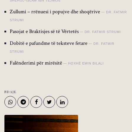
SHEHUL-ISLAM IBN TEJMIJE
Zullumi – rrënuesi i popujve dhe shoqërive
DR. FATMIR
STRUMI
Pasojat e Braktisjes së të Vërtetës
DR. FATMIR STRUMI
Dobitë e pafundme të teksteve fetare
DR. FATMIR
STRUMI
Falënderimi për mirësitë
HOXHË EMIN BILALI
NDAJE