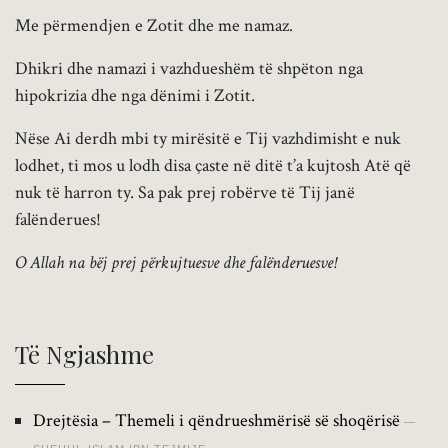
Me përmendjen e Zotit dhe me namaz.
Dhikri dhe namazi i vazhdueshëm të shpëton nga
hipokrizia dhe nga dënimi i Zotit.
Nëse Ai derdh mbi ty mirësitë e Tij vazhdimisht e nuk
lodhet, ti mos u lodh disa çaste në ditë t’a kujtosh Atë që
nuk të harron ty. Sa pak prej robërve të Tij janë
falënderues!
O Allah na bëj prej përkujtuesve dhe falënderuesve!
Të Ngjashme
Drejtësia – Themeli i qëndrueshmërisë së shoqërisë