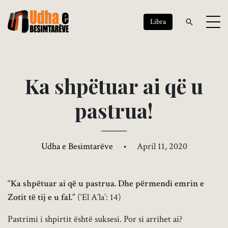
Libra
K
a
s
h
p
ë
t
u
a
r
a
i
q
ë
u
p
a
s
t
r
u
a
!
Udha e Besimtarëve
•
April 11, 2020
“Ka shpëtuar ai që u pastrua. Dhe përmendi emrin e
Zotit të tij e u fal.”
(‘El A’la’: 14)
Pastrimi i shpirtit është suksesi. Por si arrihet ai?