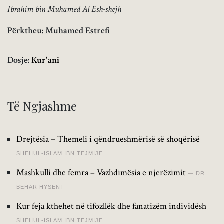
Ibrahim bin Muhamed Al Esh-shejh
Përktheu: Muhamed Estrefi
Dosje:
Kur'ani
Të Ngjashme
Drejtësia – Themeli i qëndrueshmërisë së shoqërisë
SHEHUL-ISLAM IBN TEJMIJE
Mashkulli dhe femra – Vazhdimësia e njerëzimit
DR.
BEHAR HYSENI
Kur feja kthehet në tifozllëk dhe fanatizëm individësh
SHEHUL-ISLAM IBN TEJMIJE