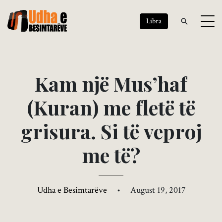
Libra
K
a
m
n
j
ë
M
u
s
’
h
a
f
(
K
u
r
a
n
)
m
e
f
l
e
t
ë
t
ë
g
r
i
s
u
r
a
.
S
i
t
ë
v
e
p
r
o
j
m
e
t
ë
?
Udha e Besimtarëve
•
August 19, 2017