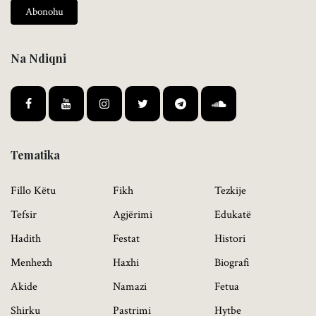
Abonohu
Na Ndiqni
Tematika
Fillo Këtu
Fikh
Tezkije
Tefsir
Agjërimi
Edukatë
Hadith
Festat
Histori
Menhexh
Haxhi
Biografi
Akide
Namazi
Fetua
Shirku
Pastrimi
Hytbe