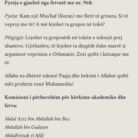
Pyetja e gjashtë nga fetvatë me nr. 968:
Pyetje:
Kam një Mus’haf (Kuran) me fletë të grisura. Si të
veproj me të? A më lejohet ta gropos në tokë?
Përgjigje:
Lejohet ta groposësh në tokën e ndonjë prej
xhamive. Gjithashtu, të lejohet ta djegësh duke marrë si
argument veprimin e Othmanit, Zoti qoftë i kënaqur me
të.
Allahu na dhëntë sukses! Paqja dhe bekimi i Allahut qoftë
mbi profetin tonë Muhamedin!
Komisioni i përhershëm për kërkime akademike dhe
fetva:
Abdul Aziz bin Abdullah bin Baz
Abdullah bin Gudejan
AbduRrezak el Afifi