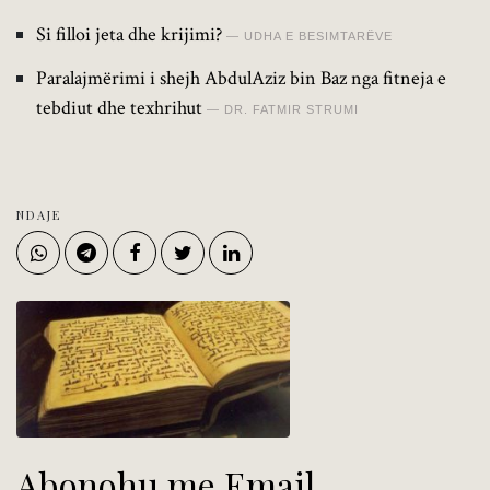
Si filloi jeta dhe krijimi?
UDHA E BESIMTARËVE
Paralajmërimi i shejh AbdulAziz bin Baz nga fitneja e
tebdiut dhe texhrihut
DR. FATMIR STRUMI
NDAJE
Abonohu me Email