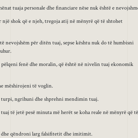
dhënat tuaja personale dhe financiare nëse nuk është e nevojshm
 një shok që e njeh, tregoja atij në mënyrë që të shtohet
 të nevojshëm për ditën tuaj, sepse kështu nuk do të humbisni
duhur.
 pëlqeni fenë dhe moralin, që është në nivelin tuaj ekonomik
e mëshirojeni të voglin.
a turpi, ngrihuni dhe shprehni mendimin tuaj.
tuaj të jetë pesë minuta më herët se koha reale në mënyrë që t
 dhe qëndroni larg falsifitetit dhe imitimit.