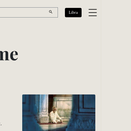
Libra
m
e
.