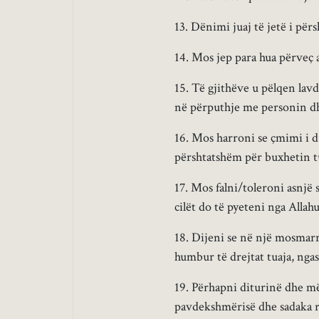
13. Dënimi juaj të jetë i për
14. Mos jep para hua përveç at
15. Të gjithëve u pëlqen lavd
në përputhje me personin dh
16. Mos harroni se çmimi i du
përshtatshëm për buxhetin tu
17. Mos falni/toleroni asnjë s
cilët do të pyeteni nga Allah
18. Dijeni se në një mosmarr
humbur të drejtat tuaja, ngas
19. Përhapni diturinë dhe më
pavdekshmërisë dhe sadaka r