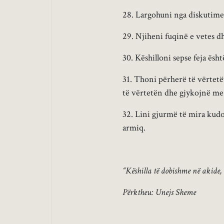
28. Largohuni nga diskutime
29. Njiheni fuqinë e vetes d
30. Këshilloni sepse feja ësht
31. Thoni përherë të vërtetët
të vërtetën dhe gjykojnë me 
32. Lini gjurmë të mira kudo
armiq.
“Këshilla të dobishme në akide,
Përktheu: Unejs Sheme