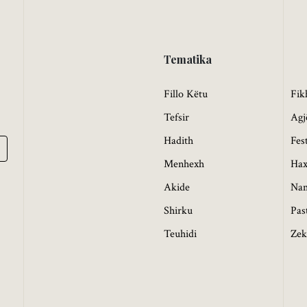
Tematika
Fillo Këtu
Fik
Tefsir
Agj
Hadith
Fes
Menhexh
Hax
Akide
Na
Shirku
Pas
Teuhidi
Zek