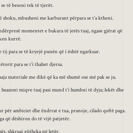
se të besoni tek të tjerët.
ë shoku, mbusheni me karburant përpara se t’a ktheni.
 ndërpresë momentet e bukura të jetës tuaj, ngase gjërat që
ken kurrë.
e tij para se të kryejë punën që i është ngarkuar.
torit para se t’i thahet djersa.
tuaja materiale me dikë që ka më shumë ose më pak se ju.
u huazoni miqve tuaj pasi mund t’i humbni të dyja; lekët dhe
r për ambiciet dhe ëndrrat e tua, pranoje, cilado qoftë paga.
a që dëshiron do të vijë patjetër.
ës, shkruaj gjithçka në letër.