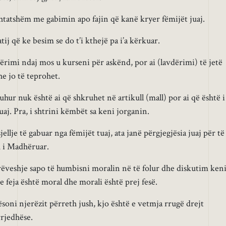
shtatshëm me gabimin apo fajin që kanë kryer fëmijët juaj.
ij që ke besim se do t’i kthejë pa i’a kërkuar.
ërimi ndaj mos u kurseni për askënd, por ai (lavdërimi) të jetë
e jo të teprohet.
hur nuk është ai që shkruhet në artikull (mall) por ai që është i
aj. Pra, i shtrini këmbët sa keni jorganin.
jellje të gabuar nga fëmijët tuaj, ata janë përgjegjësia juaj për të
u i Madhëruar.
ëveshje sapo të humbisni moralin në të folur dhe diskutim ken
e feja është moral dhe morali është prej fesë.
soni njerëzit përreth jush, kjo është e vetmja rrugë drejt
rjedhëse.