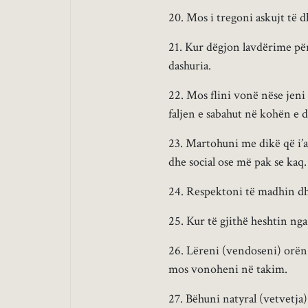
20. Mos i tregoni askujt të 
21. Kur dëgjon lavdërime për
dashuria.
22. Mos flini vonë nëse jeni
faljen e sabahut në kohën e 
23. Martohuni me dikë që i’a
dhe social ose më pak se kaq.
24. Respektoni të madhin dh
25. Kur të gjithë heshtin ng
26. Lëreni (vendoseni) orën 
mos vonoheni në takim.
27. Bëhuni natyral (vetvetja)