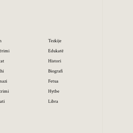
h
Tezkije
ërimi
Edukatë
tat
Histori
hi
Biografi
mazi
Fetua
trimi
Hytbe
ati
Libra