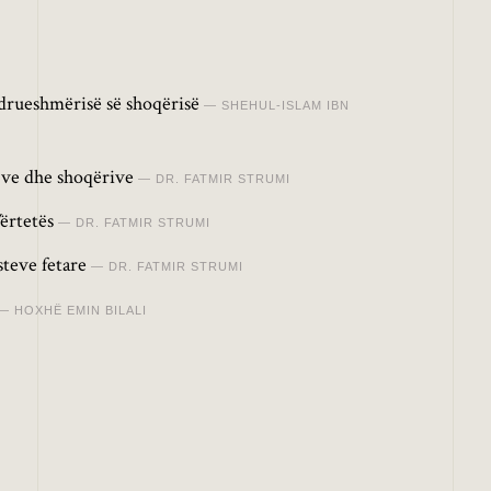
drueshmërisë së shoqërisë
SHEHUL-ISLAM IBN
jve dhe shoqërive
DR. FATMIR STRUMI
Vërtetës
DR. FATMIR STRUMI
teve fetare
DR. FATMIR STRUMI
HOXHË EMIN BILALI