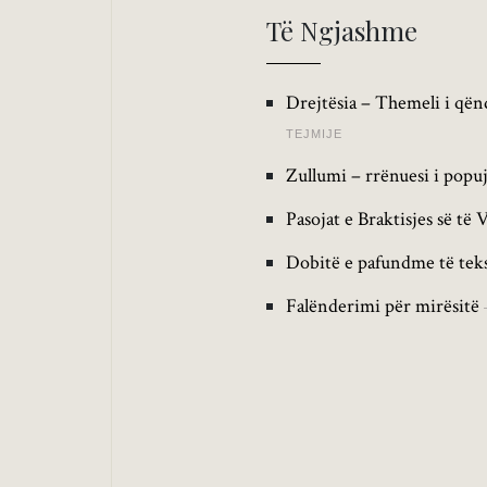
Të Ngjashme
Drejtësia – Themeli i qën
TEJMIJE
Zullumi – rrënuesi i popu
Pasojat e Braktisjes së të 
Dobitë e pafundme të teks
Falënderimi për mirësitë