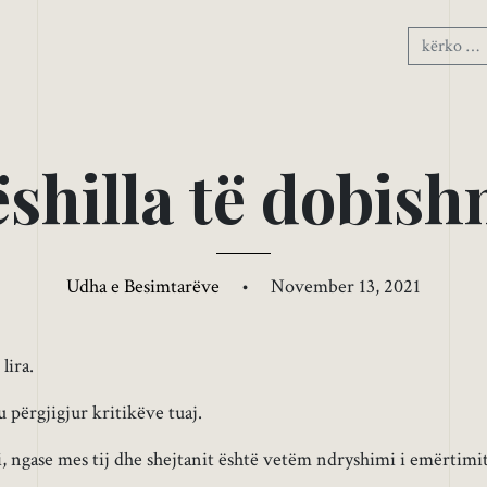
ë
s
h
i
l
l
a
t
ë
d
o
b
i
s
h
Udha e Besimtarëve
•
November 13, 2021
lira.
përgjigjur kritikëve tuaj.
i, ngase mes tij dhe shejtanit është vetëm ndryshimi i emërtimit