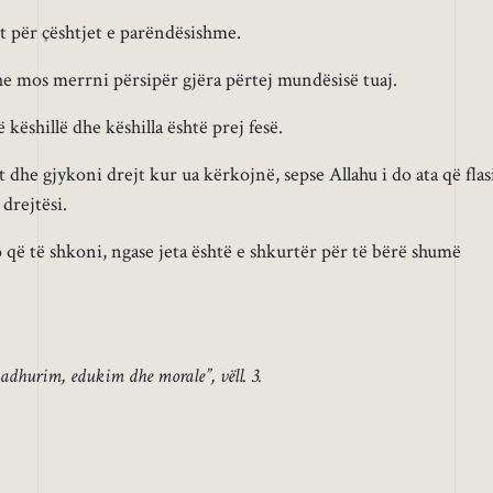
t për çështjet e parëndësishme.
he mos merrni përsipër gjëra përtej mundësisë tuaj.
ë këshillë dhe këshilla është prej fesë.
 dhe gjykoni drejt kur ua kërkojnë, sepse Allahu i do ata që flas
drejtësi.
 që të shkoni, ngase jeta është e shkurtër për të bërë shumë
 adhurim, edukim dhe morale”, vëll. 3.