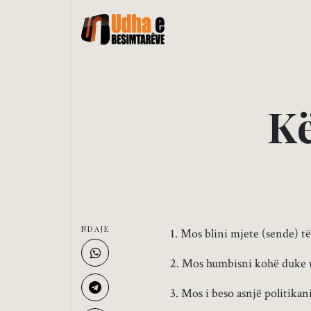
K
NDAJE
1. Mos blini mjete (sende) të 
2. Mos humbisni kohë duke u 
3. Mos i beso asnjë politikan