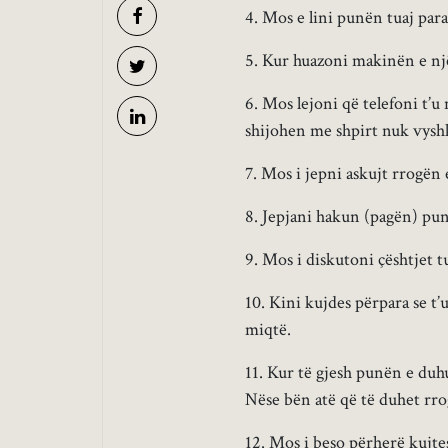
4. Mos e lini punën tuaj para 
5. Kur huazoni makinën e nj
6. Mos lejoni që telefoni t’u
shijohen me shpirt nuk vysh
7. Mos i jepni askujt rrogën 
8. Jepjani hakun (pagën) punë
9. Mos i diskutoni çështjet 
10. Kini kujdes përpara se t’
miqtë.
11. Kur të gjesh punën e duhu
Nëse bën atë që të duhet rrog
12. Mos i beso përherë kujtes