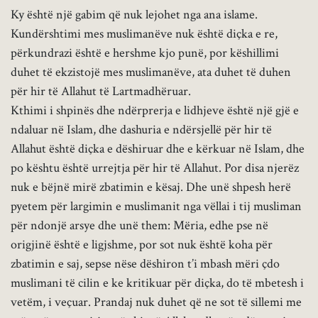
Ky është një gabim që nuk lejohet nga ana islame.
Kundërshtimi mes muslimanëve nuk është diçka e re,
përkundrazi është e hershme kjo punë, por këshillimi
duhet të ekzistojë mes muslimanëve, ata duhet të duhen
për hir të Allahut të Lartmadhëruar.
Kthimi i shpinës dhe ndërprerja e lidhjeve është një gjë e
ndaluar në Islam, dhe dashuria e ndërsjellë për hir të
Allahut është diçka e dëshiruar dhe e kërkuar në Islam, dhe
po kështu është urrejtja për hir të Allahut. Por disa njerëz
nuk e bëjnë mirë zbatimin e kësaj. Dhe unë shpesh herë
pyetem për largimin e muslimanit nga vëllai i tij musliman
për ndonjë arsye dhe unë them: Mëria, edhe pse në
origjinë është e ligjshme, por sot nuk është koha për
zbatimin e saj, sepse nëse dëshiron t’i mbash mëri çdo
muslimani të cilin e ke kritikuar për diçka, do të mbetesh i
vetëm, i veçuar. Prandaj nuk duhet që ne sot të sillemi me