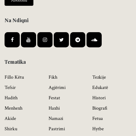
Abonohu
Na Ndiqni
Tematika
Fillo Këtu
Fikh
Tezkije
Tefsir
Agjërimi
Edukatë
Hadith
Festat
Histori
Menhexh
Haxhi
Biografi
Akide
Namazi
Fetua
Shirku
Pastrimi
Hytbe