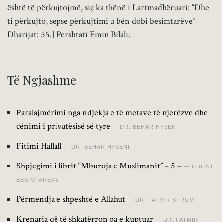
është të përkujtojmë, siç ka thënë i Lartmadhëruari: “Dhe
ti përkujto, sepse përkujtimi u bën dobi besimtarëve”
Dharijat: 55.] Pershtati Emin Bilali.
Të Ngjashme
Paralajmërimi nga ndjekja e të metave të njerëzve dhe
cënimi i privatësisë së tyre
DR. BEHAR HYSENI
Fitimi Hallall
DR. BEHAR HYSENI
Shpjegimi i librit “Mburoja e Muslimanit” – 5 –
UDHA E
BESIMTARËVE
Përmendja e shpeshtë e Allahut
DR. FATMIR STRUMI
Krenaria që të shkatërron pa e kuptuar
DR. FATMIR