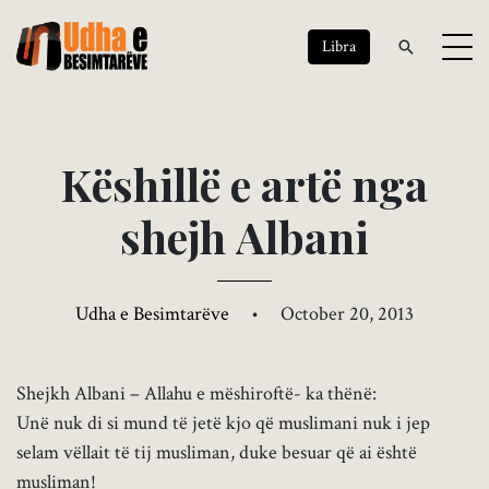
Libra
K
ë
s
h
i
l
l
ë
e
a
r
t
ë
n
g
a
s
h
e
j
h
A
l
b
a
n
i
Udha e Besimtarëve
•
October 20, 2013
Shejkh Albani – Allahu e mëshiroftë- ka thënë:
Unë nuk di si mund të jetë kjo që muslimani nuk i jep
selam vëllait të tij musliman, duke besuar që ai është
musliman!