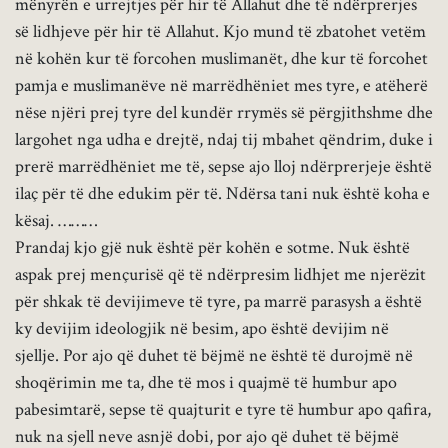
mënyrën e urrejtjes për hir të Allahut dhe të ndërprerjes
së lidhjeve për hir të Allahut. Kjo mund të zbatohet vetëm
në kohën kur të forcohen muslimanët, dhe kur të forcohet
pamja e muslimanëve në marrëdhëniet mes tyre, e atëherë
nëse njëri prej tyre del kundër rrymës së përgjithshme dhe
largohet nga udha e drejtë, ndaj tij mbahet qëndrim, duke i
prerë marrëdhëniet me të, sepse ajo lloj ndërprerjeje është
ilaç për të dhe edukim për të. Ndërsa tani nuk është koha e
kësaj. ………
Prandaj kjo gjë nuk është për kohën e sotme. Nuk është
aspak prej mençurisë që të ndërpresim lidhjet me njerëzit
për shkak të devijimeve të tyre, pa marrë parasysh a është
ky devijim ideologjik në besim, apo është devijim në
sjellje. Por ajo që duhet të bëjmë ne është të durojmë në
shoqërimin me ta, dhe të mos i quajmë të humbur apo
pabesimtarë, sepse të quajturit e tyre të humbur apo qafira,
nuk na sjell neve asnjë dobi, por ajo që duhet të bëjmë