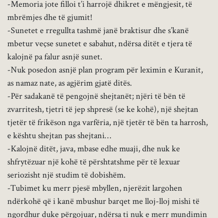
-Memoria jote filloi t’i harrojë dhikret e mëngjesit, të
mbrëmjes dhe të gjumit!
-Sunetet e rregullta tashmë janë braktisur dhe s’kanë
mbetur veçse sunetet e sabahut, ndërsa ditët e tjera të
kalojnë pa falur asnjë sunet.
-Nuk posedon asnjë plan program për leximin e Kuranit,
as namaz nate, as agjërim gjatë ditës.
-Për sadakanë të pengojnë shejtanët; njëri të bën të
zvarritesh, tjetri të jep shpresë (se ke kohë
), një shejtan
tjetër të frikëson nga varfëria, një tjetër të bën ta harrosh,
e kështu shejtan pas shejtani…
-Kalojnë ditët, java, mbase edhe muaji, dhe nuk ke
shfrytëzuar një kohë të përshtatshme për të lexuar
seriozisht një studim të dobishëm.
-Tubimet ku merr pjesë mbyllen, njerëzit largohen
ndërkohë që i kanë mbushur barqet me lloj-lloj mishi të
ngordhur duke përgojuar, ndërsa ti nuk e merr mundimin