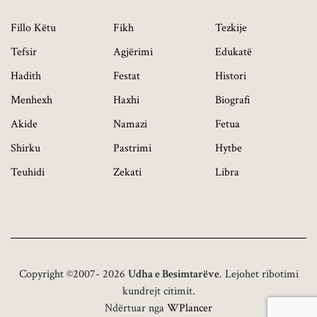
Fillo Këtu
Fikh
Tezkije
Tefsir
Agjërimi
Edukatë
Hadith
Festat
Histori
Menhexh
Haxhi
Biografi
Akide
Namazi
Fetua
Shirku
Pastrimi
Hytbe
Teuhidi
Zekati
Libra
Copyright ©2007- 2026
Udha e Besimtarëve
. Lejohet ribotimi
kundrejt citimit.
Ndërtuar nga
WPlancer