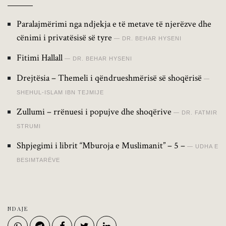
Paralajmërimi nga ndjekja e të metave të njerëzve dhe
cënimi i privatësisë së tyre
DR. BEHAR HYSENI
Fitimi Hallall
DR. BEHAR HYSENI
Drejtësia – Themeli i qëndrueshmërisë së shoqërisë
SHEHUL-ISLAM IBN TEJMIJE
Zullumi – rrënuesi i popujve dhe shoqërive
DR. FATMIR
STRUMI
Shpjegimi i librit “Mburoja e Muslimanit” – 5 –
UDHA E
BESIMTARËVE
NDAJE