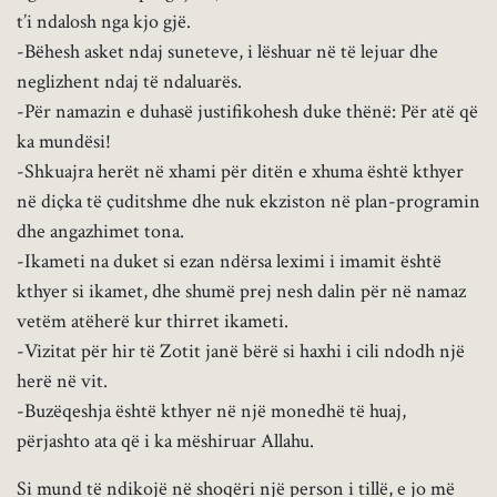
t’i ndalosh nga kjo gjë.
-Bëhesh asket ndaj suneteve, i lëshuar në të lejuar dhe
neglizhent ndaj të ndaluarës.
-Për namazin e duhasë justifikohesh duke thënë: Për atë që
ka mundësi!
-Shkuajra herët në xhami për ditën e xhuma është kthyer
në diçka të çuditshme dhe nuk ekziston në plan-programin
dhe angazhimet tona.
-Ikameti na duket si ezan ndërsa leximi i imamit është
kthyer si ikamet, dhe shumë prej nesh dalin për në namaz
vetëm atëherë kur thirret ikameti.
-Vizitat për hir të Zotit janë bërë si haxhi i cili ndodh një
herë në vit.
-Buzëqeshja është kthyer në një monedhë të huaj,
përjashto ata që i ka mëshiruar Allahu.
Si mund të ndikojë në shoqëri një person i tillë, e jo më