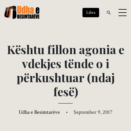
Libra
K
ë
s
h
t
u
f
i
l
l
o
n
a
g
o
n
i
a
e
v
d
e
k
j
e
s
t
ë
n
d
e
o
i
p
ë
r
k
u
s
h
t
u
a
r
(
n
d
a
j
f
e
s
ë
)
Udha e Besimtarëve
•
September 9, 2017