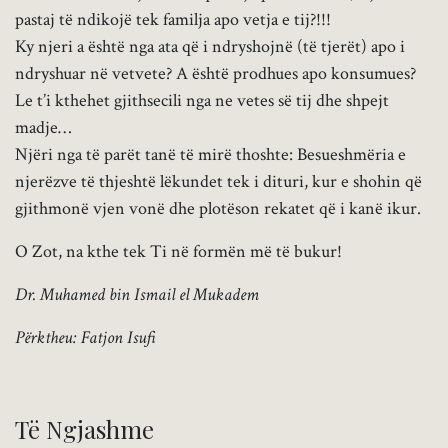
pastaj të ndikojë tek familja apo vetja e tij?!!!
Ky njeri a është nga ata që i ndryshojnë (të tjerët) apo i
ndryshuar në vetvete? A është prodhues apo konsumues?
Le t’i kthehet gjithsecili nga ne vetes së tij dhe shpejt
madje…
Njëri nga të parët tanë të mirë thoshte: Besueshmëria e
njerëzve të thjeshtë lëkundet tek i dituri, kur e shohin që
gjithmonë vjen vonë dhe plotëson rekatet që i kanë ikur.
O Zot, na kthe tek Ti në formën më të bukur!
Dr. Muhamed bin Ismail el Mukadem
Përktheu: Fatjon Isufi
Të Ngjashme