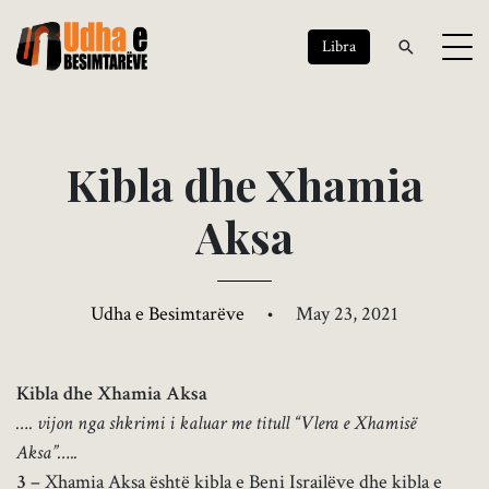
Libra
K
i
b
l
a
d
h
e
X
h
a
m
i
a
A
k
s
a
Udha e Besimtarëve
•
May 23, 2021
Kibla dhe Xhamia Aksa
…. vijon nga shkrimi i kaluar me titull “Vlera e Xhamisë
Aksa”…..
3 –
Xhamia Aksa është kibla e Beni Israilëve dhe kibla e