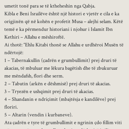
umetit tonë para se të ktheheshin nga Qabja.
Kibla e Beni Israilëve është një histori e vjetër e cila e ka
origjinën që në kohën e profetit Musa – alejhi selam. Këtë
temë e ka përmendur historiani i njohur i Islamit Ibn
Kethiri – Allahu e mëshiroftë.
Ai thotë: “Ehlu Kitabi thonë se Allahu e urdhëroi Musën të
ndërtojë:
1 – Tabernakullin (çadrën e grumbullimit) prej druri të
akacias, të mbuluar me lëkura bagëtish dhe të zbukuruar
me mëndafsh, flori dhe serm.
2 – Tabutin (arkën e dëshmisë) prej druri të akacias.
3 – Tryezën e ushqimit prej druri të akacias.
4 – Shandanin e ndriçimit (mbajtësja e kandilëve) prej
floriri.
5 – Altarin (vendin i kurbaneve).
Ata çadrën e tyre të grumbullimit e ngrinin çdo fillim viti