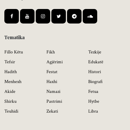
Tematika
Fillo Këtu
Fikh
Tezkije
Tefsir
Agjërimi
Edukatë
Hadith
Festat
Histori
Menhexh
Haxhi
Biografi
Akide
Namazi
Fetua
Shirku
Pastrimi
Hytbe
Teuhidi
Zekati
Libra