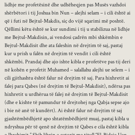
lidhje me profetësinë dhe udhëheqjen pas Musës vazhdoi
shërbëtori i tij Joshua bin Nun – alejhi selam – i cili është ai
që i futi në Bejtul-Makdis, siç do vijë sqarimi më poshtë.
Qëllimi këtu është se kur sundimi i tij u stabilizua në lidhje
me Bejtul-Makdisin, ai vendosi çadrën mbi shkëmbin e
Bejtul-Makdisit dhe ata faleshin në drejtim të saj, pastaj
kur u prish u falën në drejtim të vendit i cili është
shkëmbi. Prandaj dhe ajo ishte kibla e profetëve pas tij deri
në kohën e profetit Muhamed – salallahu alejhi ue selem – i
cili gjithashtu është falur në drejtim të saj. Para hixhretit ai
falej para Qabes (në drejtim të Bejtul-Makdisit), ndërsa pas
hixhretit u urdhërua të falej në drejtim të Bejtul-Makdisit
(dhe e kishte të pamundur të drejtohej nga Qabja sepse ajo
i bie në anë të kundërt). Ai është falur në drejtim të saj
gjashtëmbëdhjetë apo shtatëmbëdhjetë muaj, pastaj kibla u
ndryshua për të qenë në drejtim të Qabes e cila është kibla
e Ibrahimit.” Shih librin e autorit me titull “El-Bidaje Uen-