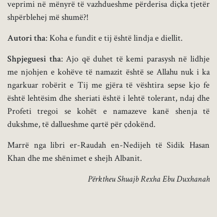
veprimi në mënyrë të vazhdueshme përderisa diçka tjetër
shpërblehej më shumë?!
Autori tha
: Koha e fundit e tij është lindja e diellit.
Shpjeguesi tha
: Ajo që duhet të kemi parasysh në lidhje
me njohjen e kohëve të namazit është se Allahu nuk i ka
ngarkuar robërit e Tij me gjëra të vështira sepse kjo fe
është lehtësim dhe sheriati është i lehtë tolerant, ndaj dhe
Profeti tregoi se kohët e namazeve kanë shenja të
dukshme, të dallueshme qartë për çdokënd.
Marrë nga libri er-Raudah en-Nedijeh të Sidik Hasan
Khan dhe me shënimet e shejh Albanit.
Përktheu Shuajb Rexha Ebu Duxhanah