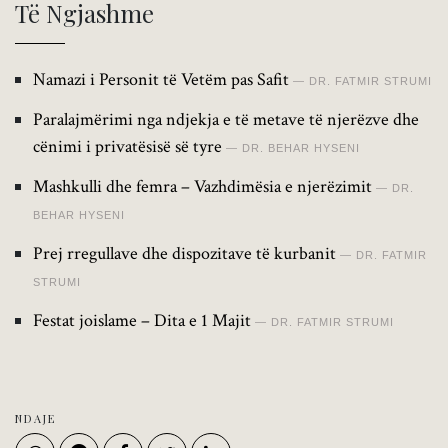
Të Ngjashme
Namazi i Personit të Vetëm pas Safit
DR. FATMIR STRUMI
Paralajmërimi nga ndjekja e të metave të njerëzve dhe
cënimi i privatësisë së tyre
DR. BEHAR HYSENI
Mashkulli dhe femra – Vazhdimësia e njerëzimit
DR.
BEHAR HYSENI
Prej rregullave dhe dispozitave të kurbanit
DR. FATMIR
STRUMI
Festat joislame – Dita e 1 Majit
DR. FATMIR STRUMI
NDAJE