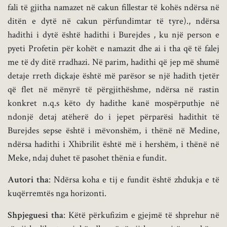
fali të gjitha namazet në cakun fillestar të kohës ndërsa në
ditën e dytë në cakun përfundimtar të tyre)., ndërsa
hadithi i dytë është hadithi i Burejdes , ku një person e
pyeti Profetin për kohët e namazit dhe ai i tha që të falej
me të dy ditë rradhazi. Në parim, hadithi që jep më shumë
detaje rreth diçkaje është më parësor se një hadith tjetër
që flet në mënyrë të përgjithëshme, ndërsa në rastin
konkret n.q.s këto dy hadithe kanë mospërputhje në
ndonjë detaj atëherë do i jepet përparësi hadithit të
Burejdes sepse është i mëvonshëm, i thënë në Medine,
ndërsa hadithi i Xhibrilit është më i hershëm, i thënë në
Meke, ndaj duhet të pasohet thënia e fundit.
Autori tha
: Ndërsa koha e tij e fundit është zhdukja e të
kuqërremtës nga horizonti.
Shpjeguesi tha
: Këtë përkufizim e gjejmë të shprehur në