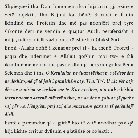
Shpjeguesi tha
: D.m.th momenti kur hija arrin gjatësinë e
vetë objektit. Ibn Kajimi ka thënë: Sahabët e falnin
ikindinë me Profetin dhe më pas ndonjëri prej tyre
shkonte deri në vendin e quajtur Auali, përafërsisht 4
milje, ndërsa dielli vazhdonte të ishte lart (dukshëm).
Enesi -Allahu qoftë i kënaqur prej tij- ka thënë: Profeti -
paqja dhe nderimet e Allahut qofshin mbi tw- e fali
ikindinë me ne dhe më pas i erdhi një person nga fisi Benu
Selemeh dhe i tha:
O Resulallah ne duam të therim një deve dhe
ne dëshirojmë që të jesh i pranishëm aty. Tha: “Po”. U nis për atje
dhe ne u nisëm së bashku me të. Kur arritëm, ata nuk e kishin
therur akoma devenë, atëherë u ther, u nda dhe u gatua një pjesë e
saj për ne. Hëngrëm prej saj dhe mbaruam para se të perëndojë
dielli
.
Është e pamundur që e gjithë kjo të ketë ndodhur pasi që
hija kishte arritur dyfishin e gjatësisë së objektit .