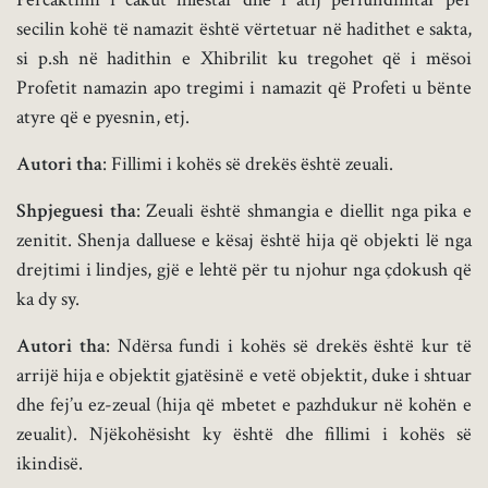
secilin kohë të namazit është vërtetuar në hadithet e sakta,
si p.sh në hadithin e Xhibrilit ku tregohet që i mësoi
Profetit namazin apo tregimi i namazit që Profeti u bënte
atyre që e pyesnin, etj.
Autori tha
: Fillimi i kohës së drekës është zeuali.
Shpjeguesi tha
: Zeuali është shmangia e diellit nga pika e
zenitit. Shenja dalluese e kësaj është hija që objekti lë nga
drejtimi i lindjes, gjë e lehtë për tu njohur nga çdokush që
ka dy sy.
Autori tha
: Ndërsa fundi i kohës së drekës është kur të
arrijë hija e objektit gjatësinë e vetë objektit, duke i shtuar
dhe fej’u ez-zeual (hija që mbetet e pazhdukur në kohën e
zeualit). N
jëkohësisht ky është dhe fillimi i kohës së
ikindisë.