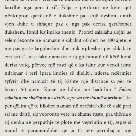
bardhë nga peri i zi
”. Folja e përdorur në këtë ajet
nënkupton qartësinë e dukshme pa asnjë dyshim, dmth
vjen duke u shfaqur pak e nga pak derisa qartësohet
dukshëm. Ibnul Kajimi ka thënë: “Profeti salallahu alejhi ue
selem lexonte në namazin e sabahut 60 deri në 100 ajete, e
më pas gratë largoheshin dhe nuk njiheshin për shkak të
errësirës” , ai e falte namazin e tij gjithmonë në këtë kohë
derisa vdiq, përveç një rasti që e ka falur kur vendi ishte
ndriçuar i tëri (para lindjes së diellit), ndërsa ndërmjet
syfyrit dhe namazit të tij kishte një distancë sa për të
lexuar 50 ajete. Kurse në lidhje me hadithin “
Faleni
sabahun me shkëlqimin e dritës sepse ka më shumë shpërblim
“, ka
për qëllim që të fillohet namazi në errësirë dhe të dalë prej
saj me dritë, siç vepronte vetë në shumë raste, pra thënia e
tij qenka në përputhje të plotë me veprimin e tij, sepse si
mund të paramendohet që ai t’i jetë përmbajtur një