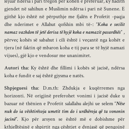
lejuar ndërsa i pari tregon për kohën e preferuar, ky hadith
gjendet në sahihun e Muslimin ndërsa i pari në Sunene. E
gjithë kjo është në përputhje me fjalën e Profetit -paqja
dhe nderimet e Allahut qofshin mbi të-: “
Koha e secilit
namaz vazhdon të jetë derisa të hyjë koha e namazit pasardhës
” ,
përveç kohës së sabahut i cili është i veçantë nga kohët e
tjera (në faktin që mbaron koha e tij para se të hyjë namazi
vijues), gjë kjo e vendosur me unanimitet.
Autori tha
: Ky është dhe fillimi i kohës së jacisë, ndërsa
koha e fundit e saj është gjysma e natës.
Shpjeguesi tha
: D.m.th: Zhdukja e kuqërremes nga
horizonti. Në origjinë preferohet vonimi i jacisë duke u
bazuar në thënien e Profetit salallahu alejhi ue selem “
Nëse
nuk do ia vështirësoja umetit tim do i urdhëroja që ta vononin
jacinë
”. Kjo për arsyen se është më e dobishme për
kthjelltësinë e shpirtit nga çështjet e dynjasë që pengojnë