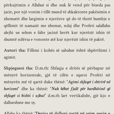
përkujtimin e Allahut si dhe nuk lë vend për biseda pas
jacie, por një vonim i tillë mund të shkaktonte pakësimin e
xhematit dhe largimin e njerëzve që do të thotë humbje e
qëllimit të namazit me xhemat, ndaj dhe Profeti salallahu
alejhi ue selem e falte jacinë herët kur njerëzit ishin të
shumtë ndërsa e vononte atë kur njerëzit ishin të paktë.
Autori tha
: Fillimi i kohës së sabahut është shpërthimi i
agimit.
Shpjeguesi tha
: D.m.th: Shfaqja e dritës së përhapur në
mënyrë horizontale, gjë të cilën e sqaroi Profeti në
mënyrën më të qartë duke thënë: “
Agimi shfaqet i shtrirë në
horizont
” dhe ka thënë: “
Nuk bëhet fjalë për bardhësinë që
shfaqet si bishti i ujkut
” d.m.th lart vertikalisht, gjë kjo e
dallueshme me sy.
Allahu ka thënë: “
Derisa të dalloni qartë në agim perin e