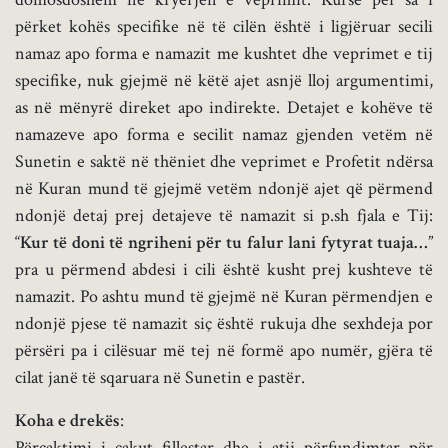
përket kohës specifike në të cilën është i ligjëruar secili
namaz apo forma e namazit me kushtet dhe veprimet e tij
specifike, nuk gjejmë në këtë ajet asnjë lloj argumentimi,
as në mënyrë direket apo indirekte. Detajet e kohëve të
namazeve apo forma e secilit namaz gjenden vetëm në
Sunetin e saktë në thëniet dhe veprimet e Profetit ndërsa
në Kuran mund të gjejmë vetëm ndonjë ajet që përmend
ndonjë detaj prej detajeve të namazit si p.sh fjala e Tij:
“
Kur të doni të ngriheni për tu falur lani fytyrat tuaja…
”
pra u përmend abdesi i cili është kusht prej kushteve të
namazit. Po ashtu mund të gjejmë në Kuran përmendjen e
ndonjë pjese të namazit siç është rukuja dhe sexhdeja por
përsëri pa i cilësuar më tej në formë apo numër, gjëra të
cilat janë të sqaruara në Sunetin e pastër.
Koha e drekës
:
Përcaktimi i cakut fillestar dhe i atij përfundimtar për