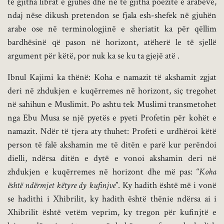
të gjitha librat e gjuhës dhe në të gjitha poezitë e arabëve,
ndaj nëse dikush pretendon se fjala esh-shefek në gjuhën
arabe ose në terminologjinë e sheriatit ka për qëllim
bardhësinë që pason në horizont, atëherë le të sjellë
argument për këtë, por nuk ka se ku ta gjejë atë .
Ibnul Kajimi ka thënë: Koha e namazit të akshamit zgjat
deri në zhdukjen e kuqërremes në horizont, siç tregohet
në sahihun e Muslimit. Po ashtu tek Muslimi transmetohet
nga Ebu Musa se një pyetës e pyeti Profetin për kohët e
namazit. Ndër të tjera aty thuhet: Profeti e urdhëroi këtë
person të falë akshamin me të ditën e parë kur perëndoi
dielli, ndërsa ditën e dytë e vonoi akshamin deri në
zhdukjen e kuqërremes në horizont dhe më pas: “
Koha
është ndërmjet këtyre dy kufinjve
”. Ky hadith është më i vonë
se hadithi i Xhibrilit, ky hadith është thënie ndërsa ai i
Xhibrilit është vetëm veprim, ky tregon për kufinjtë e