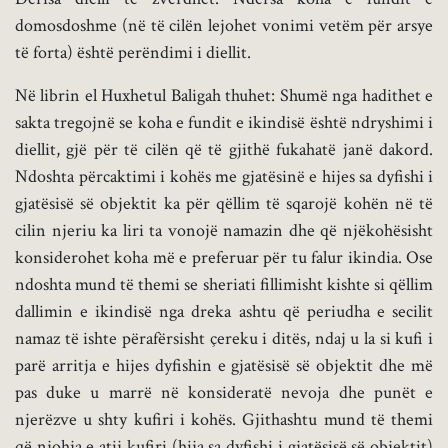
domosdoshme (në të cilën lejohet vonimi vetëm për arsye
të forta) është perëndimi i diellit.
Në librin el Huxhetul Baligah thuhet: Shumë nga hadithet e
sakta tregojnë se koha e fundit e ikindisë është ndryshimi i
diellit, gjë për të cilën që të gjithë fukahatë janë dakord.
Ndoshta përcaktimi i kohës me gjatësinë e hijes sa dyfishi i
gjatësisë së objektit ka për qëllim të sqarojë kohën në të
cilin njeriu ka liri ta vonojë namazin dhe që njëkohësisht
konsiderohet koha më e preferuar për tu falur ikindia. Ose
ndoshta mund të themi se sheriati fillimisht kishte si qëllim
dallimin e ikindisë nga dreka ashtu që periudha e secilit
namaz të ishte përafërsisht çereku i ditës, ndaj u la si kufi i
parë arritja e hijes dyfishin e gjatësisë së objektit dhe më
pas duke u marrë në konsideratë nevoja dhe punët e
njerëzve u shty kufiri i kohës. Gjithashtu mund të themi
që njohja e atij kufiri (hija sa dyfishi i gjatësisë së objektit)