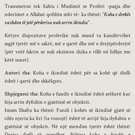
Transmeton tek Sahiu i Muslimit se Profeti -paqja dhe
nderimet e Allahut qofshin mbi të- ka thënë: “
Koha e drekës
vazhdon të jetë përderisa nuk arrin ikindia
” .
Këtyre dispozitave profetike nuk mund tu kundërvihet
asgjë tjetër më e saktë, më e qartë dhe më e drejtpërdrejtë
(për vetë faktin se nuk ekziston diçka e tillë në lidhje me
këtë sunet).
Autori tha
: Koha e ikindisë është për sa kohë që dielli
është i qartë dhe shkëlqyes.
Shpjeguesi tha
: Koha e fundit e ikindisë është atëherë kur
hija arrin dyfishin e gjatësisë së objektit.
Imam Shafiu ka thënë: Fundi i kohës së ikindisë gjatë së
cilës njeriu ka liri (ta vonojë) është të arrijë hija dyfishin e
gjatësisë së objektit. Në një mendim tjetër është thënë:
Derisa dielli të zverdhet. Ndërsa koha e fundit e