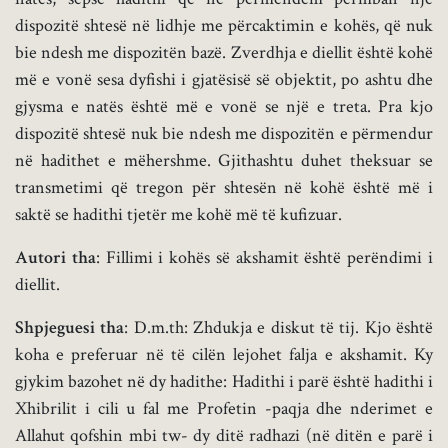
dispozitë shtesë në lidhje me përcaktimin e kohës, që nuk
bie ndesh me dispozitën bazë. Zverdhja e diellit është kohë
më e vonë sesa dyfishi i gjatësisë së objektit, po ashtu dhe
gjysma e natës është më e vonë se një e treta. Pra kjo
dispozitë shtesë nuk bie ndesh me dispozitën e përmendur
në hadithet e mëhershme. Gjithashtu duhet theksuar se
transmetimi që tregon për shtesën në kohë është më i
saktë se hadithi tjetër me kohë më të kufizuar.
Autori tha
: Fillimi i kohës së akshamit është perëndimi i
diellit.
Shpjeguesi tha
: D.m.th: Zhdukja e diskut të tij. Kjo është
koha e preferuar në të cilën lejohet falja e akshamit. Ky
gjykim bazohet në dy hadithe: Hadithi i parë është hadithi i
Xhibrilit i cili u fal me Profetin -paqja dhe nderimet e
Allahut qofshin mbi tw- dy ditë radhazi (në ditën e parë i