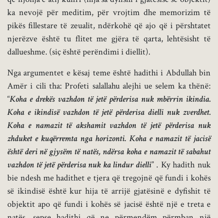
ka nevojë për meditim, për vrojtim dhe memorizim të
pikës fillestare të zeualit, ndërkohë që ajo që i përshtatet
njerëzve është tu flitet me gjëra të qarta, lehtësisht të
dallueshme. (siç është perëndimi i diellit).
Nga argumentet e kësaj teme është hadithi i Abdullah bin
Amër i cili tha: Profeti salallahu alejhi ue selem ka thënë:
“
Koha e drekës vazhdon të jetë përderisa nuk mbërrin ikindia.
Koha e ikindisë vazhdon të jetë përderisa dielli nuk zverdhet.
Koha e namazit të akshamit vazhdon të jetë përderisa nuk
zhduket e kuqërremta nga horizonti. Koha e namazit të jacisë
është deri në gjysëm të natës, ndërsa koha e namazit të sabahut
vazhdon të jetë përderisa nuk ka lindur dielli
” . Ky hadith nuk
bie ndesh me hadithet e tjera që tregojnë që fundi i kohës
së ikindisë është kur hija të arrijë gjatësinë e dyfishit të
objektit apo që fundi i kohës së jacisë është një e treta e
natës, sepse hadithi që ne përmendëm përmban një