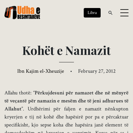
Libra
K
o
h
ë
t
e
N
a
m
a
z
i
t
Ibn Kajim el-Xheuzije
•
February 27, 2012
Allahu thotë: “
Përkujdesuni për namazet dhe në mënyrë
të veçantë për namazin e mesëm dhe të jeni adhurues të
Allahut
”. Urdhërimi për faljen e namazit nënkupton
kryerjen e tij në kohë dhe hapësirë por pa e përcaktuar
specifikisht, kjo sepse koha dhe hapësira janë element të
domosdoshëm në kryerjen e veprimit. Kurse për sa i