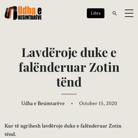
Libra
L
a
v
d
ë
r
o
j
e
d
u
k
e
e
f
a
l
ë
n
d
e
r
u
a
r
Z
o
t
i
n
t
ë
n
d
Udha e Besimtarëve
•
October 15, 2020
Kur të ngrihesh lavdëroje duke e falënderuar Zotin
tënd.