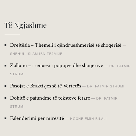
Të Ngjashme
Drejtësia – Themeli i qëndrueshmërisë së shoqërisë
SHEHUL-ISLAM IBN TEJMIJE
Zullumi – rrënuesi i popujve dhe shoqërive
DR. FATMIR
STRUMI
Pasojat e Braktisjes së të Vërtetës
DR. FATMIR STRUMI
Dobitë e pafundme të teksteve fetare
DR. FATMIR
STRUMI
Falënderimi për mirësitë
HOXHË EMIN BILALI