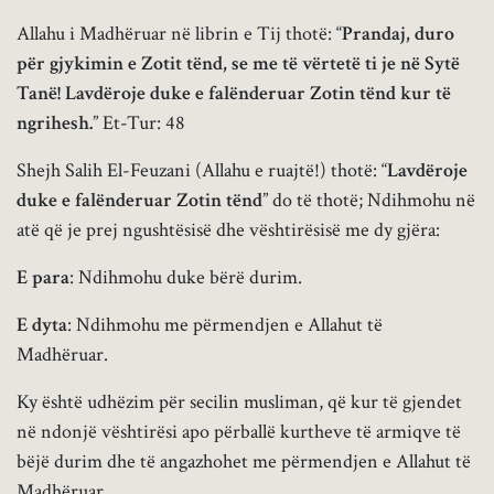
Allahu i Madhëruar në librin e Tij thotë: “
Prandaj, duro
për gjykimin e Zotit tënd, se me të vërtetë ti je në Sytë
Tanë! Lavdëroje duke e falënderuar Zotin tënd kur të
ngrihesh.
” Et-Tur: 48
Shejh Salih El-Feuzani (Allahu e ruajtë!) thotë: “
Lavdëroje
duke e falënderuar Zotin tënd
” do të thotë; Ndihmohu në
atë që je prej ngushtësisë dhe vështirësisë me dy gjëra:
E para
: Ndihmohu duke bërë durim.
E dyta
: Ndihmohu me përmendjen e Allahut të
Madhëruar.
Ky është udhëzim për secilin musliman, që kur të gjendet
në ndonjë vështirësi apo përballë kurtheve të armiqve të
bëjë durim dhe të angazhohet me përmendjen e Allahut të
Madhëruar.