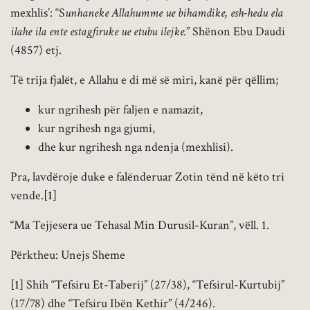
mexhlis’: “S
unhaneke Allahumme ue bihamdike, esh-hedu ela
ilahe ila ente estagfiruke ue etubu ilejke.
” Shënon Ebu Daudi
(4857) etj.
Të trija fjalët, e Allahu e di më së miri, kanë për qëllim;
kur ngrihesh për faljen e namazit,
kur ngrihesh nga gjumi,
dhe kur ngrihesh nga ndenja (mexhlisi).
Pra, lavdëroje duke e falënderuar Zotin tënd në këto tri
vende.
[1]
“Ma Tejjesera ue Tehasal Min Durusil-Kuran”, vëll. 1.
Përktheu: Unejs Sheme
[1]
Shih “Tefsiru Et-Taberij” (27/38), “Tefsirul-Kurtubij”
(17/78) dhe “Tefsiru Ibën Kethir” (4/246).