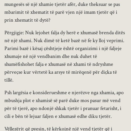
mungesës së një xhamie tjetër afër, duke theksuar se pas
mbarimit të xhematit të parë vjen një imam tjetër që i
prin xhematit të dytë?
Përgjigje: Nuk lejohet falja dy herë e xhumasë brenda ditës
në një xhami. Nuk dimë të ketë bazë në fe ky lloj veprimi.
Parimi bazë i kësaj çështjeje është organizimi i një faljeje
xhumaje në një vendbanim dhe nuk duhet të
shumëfishohet falja e xhumasë në xhami të ndryshme
përveçse kur vërtetë ka arsye të mirëqenë për diçka të
tillë.
Psh largësia e konsiderueshme e njerëzve nga xhamia, apo
mbushja plot e xhamisë së parë duke mos pasur më vend
për të tjerë, apo ndonjë shkak tjetër i pranuar fetarisht, i
cili e bën të lejuar faljen e xhumasë edhe diku tjetër.
Vëllezërit që pyesin, të kërkojnë një vend tjetër që i