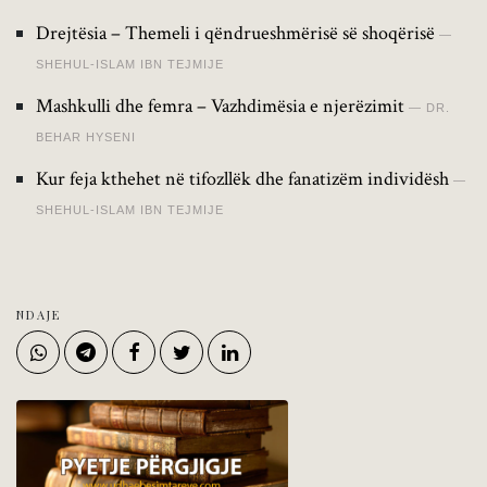
Drejtësia – Themeli i qëndrueshmërisë së shoqërisë
SHEHUL-ISLAM IBN TEJMIJE
Mashkulli dhe femra – Vazhdimësia e njerëzimit
DR.
BEHAR HYSENI
Kur feja kthehet në tifozllëk dhe fanatizëm individësh
SHEHUL-ISLAM IBN TEJMIJE
NDAJE