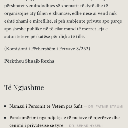
përshtatet vendndodhjes së xhematit të dytë dhe të
organizojnë aty faljen e xhumasë, edhe nëse ai vend nuk
është xhami e mirëfilltë, si psh ambjente private apo parqe
apo sheshe publike në të cilat mund të merret leja e
autoriteteve përkatëse për diçka të tillë.
(Komisioni i Përhershëm i Fetvave 8/262)
Përktheu Shuajb Rexha
Të Ngjashme
Namazi i Personit të Vetëm pas Safit
DR. FATMIR STRUMI
Paralajmërimi nga ndjekja e të metave të njerëzve dhe
cënimi i privatësisë së tyre
DR. BEHAR HYSENI