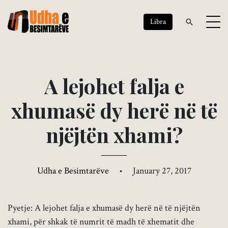
Libra
A
l
e
j
o
h
e
t
f
a
l
j
a
e
x
h
u
m
a
s
ë
d
y
h
e
r
ë
n
ë
t
ë
n
j
ë
j
t
ë
n
x
h
a
m
i
?
Udha e Besimtarëve
•
January 27, 2017
Pyetje: A lejohet falja e xhumasë dy herë në të njëjtën
xhami, për shkak të numrit të madh të xhematit dhe