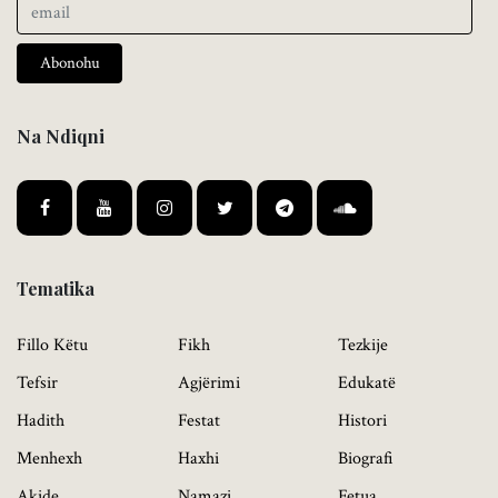
Abonohu
Na Ndiqni
Tematika
Fillo Këtu
Fikh
Tezkije
Tefsir
Agjërimi
Edukatë
Hadith
Festat
Histori
Menhexh
Haxhi
Biografi
Akide
Namazi
Fetua