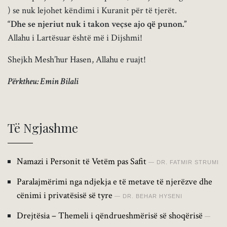
) se nuk lejohet këndimi i Kuranit për të tjerët.
“Dhe se njeriut nuk i takon veçse ajo që punon.”
Allahu i Lartësuar është më i Dijshmi!
Shejkh Mesh’hur Hasen, Allahu e ruajt!
Përktheu: Emin Bilali
Të Ngjashme
Namazi i Personit të Vetëm pas Safit
DR. FATMIR STRUMI
Paralajmërimi nga ndjekja e të metave të njerëzve dhe
cënimi i privatësisë së tyre
DR. BEHAR HYSENI
Drejtësia – Themeli i qëndrueshmërisë së shoqërisë