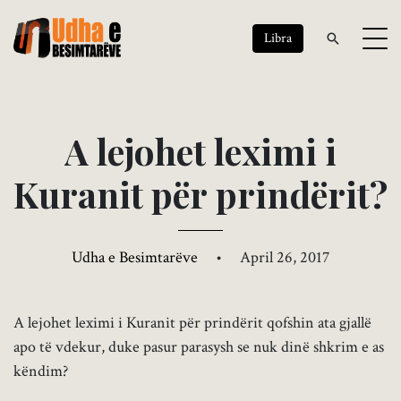
Libra
A
l
e
j
o
h
e
t
l
e
x
i
m
i
i
K
u
r
a
n
i
t
p
ë
r
p
r
i
n
d
ë
r
i
t
?
Udha e Besimtarëve
•
April 26, 2017
A lejohet leximi i Kuranit për prindërit qofshin ata gjallë
apo të vdekur, duke pasur parasysh se nuk dinë shkrim e as
këndim?