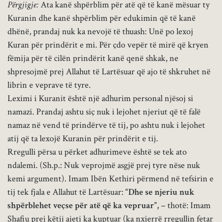
Përgjigje:
Ata kanë shpërblim për atë që të kanë mësuar ty
Kuranin dhe kanë shpërblim për edukimin që të kanë
dhënë, prandaj nuk ka nevojë të thuash: Unë po lexoj
Kuran për prindërit e mi. Për çdo vepër të mirë që kryen
fëmija për të cilën prindërit kanë qenë shkak, ne
shpresojmë prej Allahut të Lartësuar që ajo të shkruhet në
librin e veprave
të tyre.
Leximi i Kuranit është një adhurim personal njësoj si
namazi. Prandaj ashtu siç nuk i lejohet njeriut që të falë
namaz në vend të prindërve të tij, po ashtu nuk i lejohet
atij që ta lexojë Kuranin për prindërit e tij.
Rregulli përsa u përket adhurimeve është se tek ato
ndalemi. (Sh.p.: Nuk veprojmë asgjë prej tyre nëse nuk
kemi argument). Imam Ibën Kethiri përmend në tefsirin e
tij tek fjala e Allahut të Lartësuar:
“Dhe se njeriu nuk
shpërblehet veçse për atë që ka vepruar”,
– thotë: Imam
Shafiu prej këtij ajeti ka kuptuar (ka nxjerrë rregullin fetar