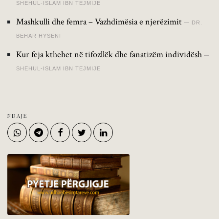
SHEHUL-ISLAM IBN TEJMIJE
Mashkulli dhe femra – Vazhdimësia e njerëzimit
DR.
BEHAR HYSENI
Kur feja kthehet në tifozllëk dhe fanatizëm individësh
SHEHUL-ISLAM IBN TEJMIJE
NDAJE