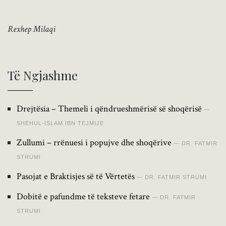
Rexhep Milaqi
Të Ngjashme
Drejtësia – Themeli i qëndrueshmërisë së shoqërisë
SHEHUL-ISLAM IBN TEJMIJE
Zullumi – rrënuesi i popujve dhe shoqërive
DR. FATMIR
STRUMI
Pasojat e Braktisjes së të Vërtetës
DR. FATMIR STRUMI
Dobitë e pafundme të teksteve fetare
DR. FATMIR
STRUMI