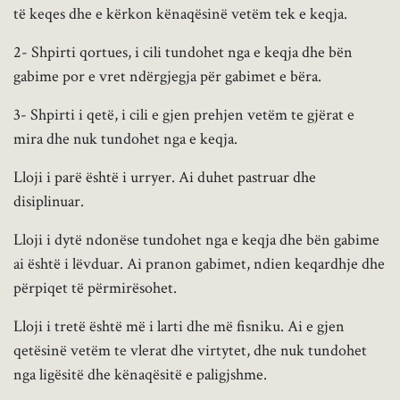
të keqes dhe e kërkon kënaqësinë vetëm tek e keqja.
2- Shpirti qortues, i cili tundohet nga e keqja dhe bën
gabime por e vret ndërgjegja për gabimet e bëra.
3- Shpirti i qetë, i cili e gjen prehjen vetëm te gjërat e
mira dhe nuk tundohet nga e keqja.
Lloji i parë është i urryer. Ai duhet pastruar dhe
disiplinuar.
Lloji i dytë ndonëse tundohet nga e keqja dhe bën gabime
ai është i lëvduar. Ai pranon gabimet, ndien keqardhje dhe
përpiqet të përmirësohet.
Lloji i tretë është më i larti dhe më fisniku. Ai e gjen
qetësinë vetëm te vlerat dhe virtytet, dhe nuk tundohet
nga ligësitë dhe kënaqësitë e paligjshme.