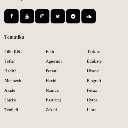
Tematika
Fillo Këtu
Fikh
Tezkije
Tefsir
Agjërimi
Edukatë
Hadith
Festat
Histori
Menhexh
Haxhi
Biografi
Akide
Namazi
Fetua
Shirku
Pastrimi
Hytbe
Teuhidi
Zekati
Libra