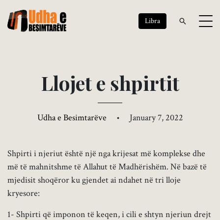
Libra
L
l
o
j
e
t
e
s
h
p
i
r
t
i
t
Udha e Besimtarëve
•
January 7, 2022
Shpirti i njeriut është një nga krijesat më komplekse dhe
më të mahnitshme të Allahut të Madhërishëm. Në bazë të
mjedisit shoqëror ku gjendet ai ndahet në tri lloje
kryesore:
1- Shpirti që imponon të keqen, i cili e shtyn njeriun drejt