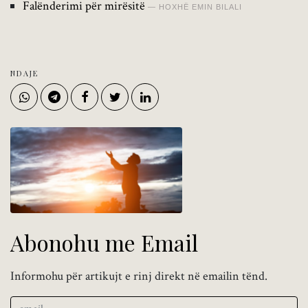
Falënderimi për mirësitë
HOXHË EMIN BILALI
NDAJE
Abonohu me Email
Informohu për artikujt e rinj direkt në emailin tënd.