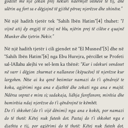
goditet me një çekan prej hekuri ndërmjet veshëve të tij, dhe
ulërin aq fort sa e dëgjojnë të gjithë përveç njerëzve dhe xhinëve.”
Në një hadith tjetër tek “Sahih Ibën Hatim”
[4]
thuhet:
“I
vijnë atij dy engjëj të zinj në blu, njërin prej të cilëve e quajnë
Munker dhe tjetrin Nekir.”
Në një hadith tjetër i cili gjendet në “El Musned”
[5]
dhe në
“Sahih Ibën Hatim”
[6]
nga Ebu Hurejra, përcillet se Profeti
sal-lAllahu alejhi ve sel-lem ka thënë:
“Kur i vdekuri vendoset
në varr i dëgjon zhurmat e nallaneve (këpucëve) të njerëzve kur
largohen. Nëse ai ka qenë besimtar namazi do t’i qëndrojë te
koka, agjërimi nga ana e djathtë dhe zekati nga ana e majtë.
Ndërsa veprat e mira si; sadakaja, lidhja farefisnore, mirësia dhe
bamirësia ndaj njerëzve do t’i qëndrojnë te këmbët.
Do t’i shkohet (do t’i vijë dënimi) nga ana e kokës, por namazi
do të thotë: Këtej nuk futesh dot. Pastaj do t’i shkohet nga e
djathta e tij, por agjërimi do të thotë: Këtej nuk futesh dot.