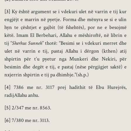
[3]
Ky është argument se i vdekuri ulet në varrin e tij kur
engjëjt e marrin në pyetje. Forma dhe mënyra se si e ulin
hyn te çështjet e gajbit (të fshehtës), por ne e besojmë
këtë. Imam El Berbehari, Allahu e mëshiroftë, në librin e
tij “
Sherhus Sunneh
” thotë: “Besimi se i vdekuri merret dhe
ulet në varrin e tij, pastaj Allahu i dërgon (kthen) atij
shpirtin për t’u pyetur nga Munkeri dhe Nekiri, për
besimin dhe degët e tij, e pastaj (nëse përgjigjet saktë) e
nxjerrin shpirtin e tij pa dhimbje.”(sh.p.)
[4]
7386 me nr. 3117 prej hadithit të Ebu Hurejrës,
radijAllahu anhu.
[5]
2/347 me nr. 8563.
[6]
7/380 me nr. 3113.