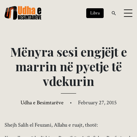
Libra
M
ë
n
y
r
a
s
e
s
i
e
n
g
j
ë
j
t
e
m
a
r
r
i
n
n
ë
p
y
e
t
j
e
t
ë
v
d
e
k
u
r
i
n
Udha e Besimtarëve
•
February 27, 2015
Shejh Salih el Feuzani, Allahu e ruajt, thotë: