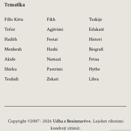
Tematika
Fillo Këtu
Fikh
Tezkije
Tefsir
Agjërimi
Edukatë
Hadith
Festat
Histori
Menhexh
Haxhi
Biografi
Akide
Namazi
Fetua
Shirku
Pastrimi
Hytbe
Teuhidi
Zekati
Libra
Copyright ©2007- 2026
Udha e Besimtarëve
. Lejohet ribotimi
kundrejt citimit.