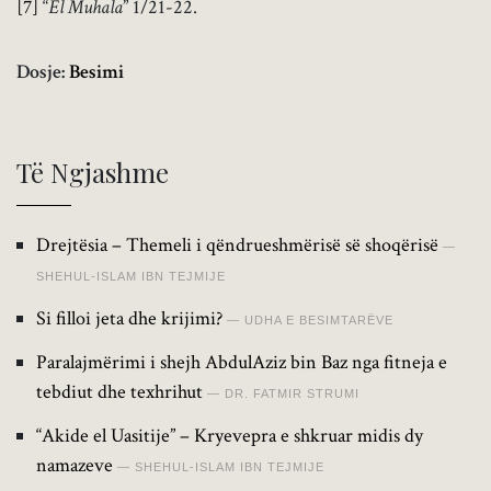
[7]
“
El Muhala
” 1/21-22.
Dosje:
Besimi
Të Ngjashme
Drejtësia – Themeli i qëndrueshmërisë së shoqërisë
SHEHUL-ISLAM IBN TEJMIJE
Si filloi jeta dhe krijimi?
UDHA E BESIMTARËVE
Paralajmërimi i shejh AbdulAziz bin Baz nga fitneja e
tebdiut dhe texhrihut
DR. FATMIR STRUMI
“Akide el Uasitije” – Kryevepra e shkruar midis dy
namazeve
SHEHUL-ISLAM IBN TEJMIJE