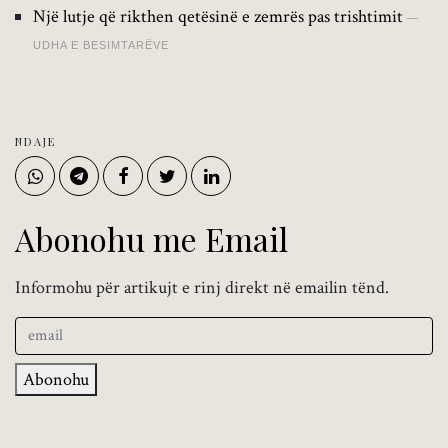
Një lutje që rikthen qetësinë e zemrës pas trishtimit
UDHA E BESIMTARËVE
NDAJE
Abonohu me Email
Informohu për artikujt e rinj direkt në emailin tënd.
Abonohu