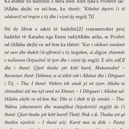
Ka ardhur në hadithin e Bera ibën Azib fjala e Profetit sal-
lAllahu alejhi ve sel-lem, ku thotë:
“Kthehet shpirti (i të
vdekurit) në trupin e tij dhe i vijnë dy engjëj.”
[1]
Në dy librat e saktë të hadithit
[2]
transmetohet prej
hadithit të Katades nga Enesi radijAllahu anhu, se Profeti
sal-lAllahu alejhi ve sel-lem ka thënë:
“Kur i vdekuri vendoset
në varr dhe shokët (të afërmit) e tij largohen, ai dëgjon zhurmën
e nallaneve (këpucëve) të tyre dhe i vijnë dy engjëj. E ulin atë
[3]
dhe i thonë: Çfarë thoshe për këtë burrë, Muhamedin? –
Besimtari thotë: Dëshmoj se ai është rob i Allahut dhe i Dërguari
i Tij. – Tha: I thonë: Vështro tek vendi yt në zjarr. Allahu ta
zëvendësoi atë me një vend në Xhenet. – I Dërguari i Allahut sal-
lAllahu alejhi ve sel-lem tha: Dhe ai i sheh të dy vendet. – Tha:
Ndërsa jobesimtarit dhe munafikut (hipokritit) engjëjt do t’i
thonë: Çfarë thoshe për këtë burrë? Thotë: Nuk e di. Thosha atë që
thoshin njerëzit. – I thonë atij: Kurrë mos ta dish. – Pastaj