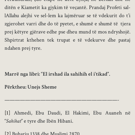
ditën e Kiametit ka gjykim të veçantë. Prandaj Profeti sal-
lAllahu alejhi ve sel-lem ka lajmëruar se të vdekurit do t’i
zgjerohet varri dhe do të pyetet, e shumë e shumë të tjera
prej këtyre gjërave edhe pse dheu mund të mos ndryshojë.
Shpirtrat kthehen tek trupat e të vdekurve dhe pastaj
ndahen prej tyre.
Marrë nga libri: “El irshad ila sahihih el i’tikad”.
Përktheu: Unejs Sheme
——————————————————————-
[1]
Ahmedi, Ebu Daudi, El Hakimi, Ebu Auaneh në
“
Sahihat
” e tyre dhe Ibën Hibani.
[2]
Buhariu 1338 dhe Muslimi 2870.