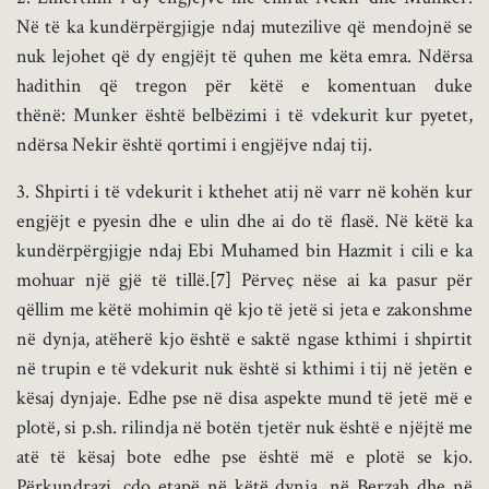
Në të ka kundërpërgjigje ndaj mutezilive që mendojnë se
nuk lejohet që dy engjëjt të quhen me këta emra. Ndërsa
hadithin që tregon për këtë e komentuan duke
thënë: Munker është belbëzimi i të vdekurit kur pyetet,
ndërsa Nekir është qortimi i engjëjve ndaj tij.
3. Shpirti i të vdekurit i kthehet atij në varr në kohën kur
engjëjt e pyesin dhe e ulin dhe ai do të flasë. Në këtë ka
kundërpërgjigje ndaj Ebi Muhamed bin Hazmit i cili e ka
mohuar një gjë të tillë.
[7]
Përveç nëse ai ka pasur për
qëllim me këtë mohimin që kjo të jetë si jeta e zakonshme
në dynja, atëherë kjo është e saktë ngase kthimi i shpirtit
në trupin e të vdekurit nuk është si kthimi i tij në jetën e
kësaj dynjaje. Edhe pse në disa aspekte mund të jetë më e
plotë, si p.sh. rilindja në botën tjetër nuk është e njëjtë me
atë të kësaj bote edhe pse është më e plotë se kjo.
Përkundrazi, çdo etapë në këtë dynja, në Berzah dhe në