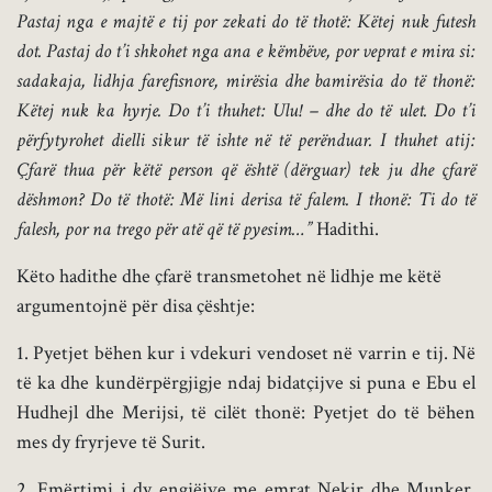
Pastaj nga e majtë e tij por zekati do të thotë: Këtej nuk futesh
dot. Pastaj do t’i shkohet nga ana e këmbëve, por veprat e mira si:
sadakaja, lidhja farefisnore, mirësia dhe bamirësia do të thonë:
Këtej nuk ka hyrje. Do t’i thuhet: Ulu! – dhe do të ulet. Do t’i
përfytyrohet dielli sikur të ishte në të perënduar. I thuhet atij:
Çfarë thua për këtë person që është (dërguar) tek ju dhe çfarë
dëshmon? Do të thotë: Më lini derisa të falem. I thonë: Ti do të
falesh, por na trego për atë që të pyesim…”
Hadithi.
Këto hadithe dhe çfarë transmetohet në lidhje me këtë
argumentojnë për disa çështje:
1. Pyetjet bëhen kur i vdekuri vendoset në varrin e tij. Në
të ka dhe kundërpërgjigje ndaj bidatçijve si puna e Ebu el
Hudhejl dhe Merijsi, të cilët thonë: Pyetjet do të bëhen
mes dy fryrjeve të Surit.
2. Emërtimi i dy engjëjve me emrat Nekir dhe Munker.