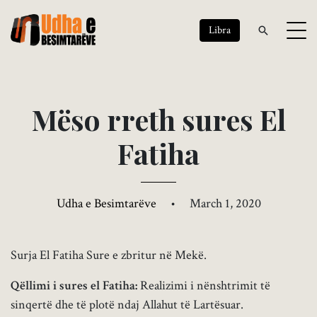
Libra
M
ë
s
o
r
r
e
t
h
s
u
r
e
s
E
l
F
a
t
i
h
a
Udha e Besimtarëve
•
March 1, 2020
Surja El Fatiha Sure e zbritur në Mekë.
Qëllimi i sures el Fatiha:
Realizimi i nënshtrimit të
sinqertë dhe të plotë ndaj Allahut të Lartësuar.