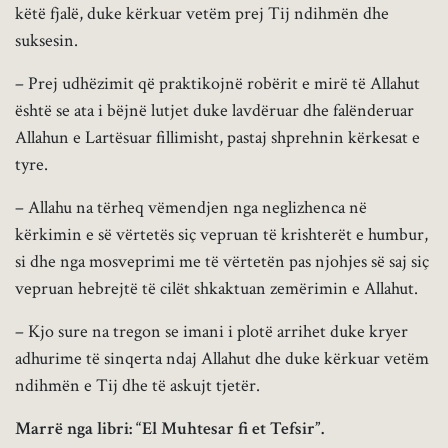
këtë fjalë, duke kërkuar vetëm prej Tij ndihmën dhe
suksesin.
– Prej udhëzimit që praktikojnë robërit e mirë të Allahut
është se ata i bëjnë lutjet duke lavdëruar dhe falënderuar
Allahun e Lartësuar fillimisht, pastaj shprehnin kërkesat e
tyre.
– Allahu na tërheq vëmendjen nga neglizhenca në
kërkimin e së vërtetës siç vepruan të krishterët e humbur,
si dhe nga mosveprimi me të vërtetën pas njohjes së saj siç
vepruan hebrejtë të cilët shkaktuan zemërimin e Allahut.
– Kjo sure na tregon se imani i plotë arrihet duke kryer
adhurime të sinqerta ndaj Allahut dhe duke kërkuar vetëm
ndihmën e Tij dhe të askujt tjetër.
Marrë nga libri: “El Muhtesar fi et Tefsir”.