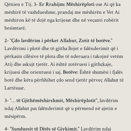
Qënien e Tij.
3-
Er Rrahijm: Mëshirëploti
ose Ai që ka
mëshirë të vazhdueshme, prandaj me mëshirën e Vet Ai
mëshiron kë të dojë nga krijesat dhe në veçanti robërit
besimtarë.
2-
“
Çdo lavdërim i përket Allahut, Zotit të botëve.”
Lavdërimi i plotë dhe të gjitha llojet e falënderimit që i
përkasin cilësive të plota dhe të nderuara i takojnë vetëm
Atij dhe askujt tjetër. Ai është zotëruesi i gjithçkaje,
krijuesi dhe orientuesi i saj.
Botëve
: Është shumësi i fjalës
botë dhe këtu përfshihet çdo send tjetër përveç Allahut të
Lartësuar.
3-
“…
të Gjithëmëshirshmit, Mëshirëplotit”,
lavdërim
ndaj Allahut pas falënderimit që u përmend në ajetin e
mësipërm.
4-
“
Sunduesit të Ditës së Gjykimit.”
Lavdërim ndaj