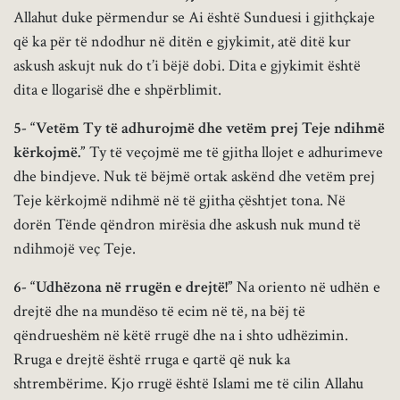
Allahut duke përmendur se Ai është Sunduesi i gjithçkaje
që ka për të ndodhur në ditën e gjykimit, atë ditë kur
askush askujt nuk do t’i bëjë dobi. Dita e gjykimit është
dita e llogarisë dhe e shpërblimit.
5- “Vetëm Ty të adhurojmë dhe vetëm prej Teje ndihmë
kërkojmë.”
Ty të veçojmë me të gjitha llojet e adhurimeve
dhe bindjeve. Nuk të bëjmë ortak askënd dhe vetëm prej
Teje kërkojmë ndihmë në të gjitha çështjet tona. Në
dorën Tënde qëndron mirësia dhe askush nuk mund të
ndihmojë veç Teje.
6-
“Udhëzona në rrugën e drejtë!”
Na oriento në udhën e
drejtë dhe na mundëso të ecim në të, na bëj të
qëndrueshëm në këtë rrugë dhe na i shto udhëzimin.
Rruga e drejtë është rruga e qartë që nuk ka
shtrembërime. Kjo rrugë është Islami me të cilin Allahu