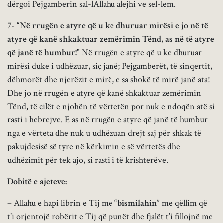
dërgoi Pejgamberin sal-lAllahu alejhi ve sel-lem.
7- “Në rrugën e atyre që u ke dhuruar mirësi e jo në të
atyre që kanë shkaktuar zemërimin Tënd,
as në të atyre
që janë të humbur!”
Në rrugën e atyre që u ke dhuruar
mirësi duke i udhëzuar, siç janë; Pejgamberët, të sinqertit,
dëhmorët dhe njerëzit e mirë, e sa shokë të mirë janë ata!
Dhe jo në rrugën e atyre që kanë shkaktuar zemërimin
Tënd, të cilët e njohën të vërtetën por nuk e ndoqën atë si
rasti i hebrejve. E as në rrugën e atyre që janë të humbur
nga e vërteta dhe nuk u udhëzuan drejt saj për shkak të
pakujdesisë së tyre në kërkimin e së vërtetës dhe
udhëzimit për tek ajo, si rasti i të krishterëve.
Dobitë e ajeteve:
– Allahu e hapi librin e Tij me
“bismilahin”
me qëllim që
t’i orjentojë robërit e Tij që punët dhe fjalët t’i fillojnë me