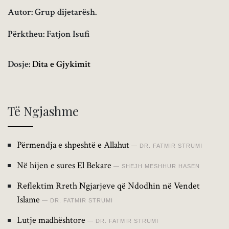
Autor: Grup dijetarësh.
Përktheu: Fatjon Isufi
Dosje:
Dita e Gjykimit
Të Ngjashme
Përmendja e shpeshtë e Allahut
DR. FATMIR STRUMI
Në hijen e sures El Bekare
SHEJH MESHHUR HASEN
Reflektim Rreth Ngjarjeve që Ndodhin në Vendet
Islame
DR. FATMIR STRUMI
Lutje madhështore
DR. FATMIR STRUMI