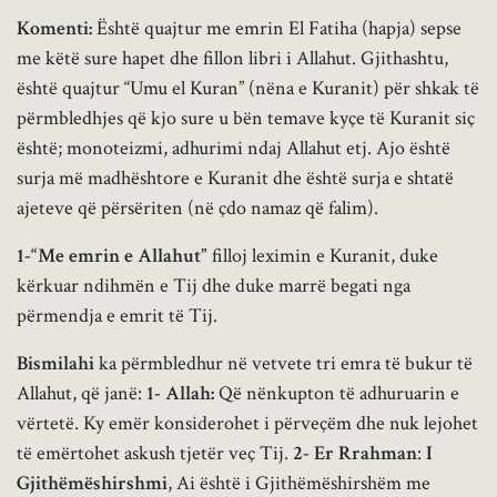
Komenti:
Është quajtur me emrin El Fatiha (hapja) sepse
me këtë sure hapet dhe fillon libri i Allahut. Gjithashtu,
është quajtur “Umu el Kuran” (nëna e Kuranit) për shkak të
përmbledhjes që kjo sure u bën temave kyçe të Kuranit siç
është; monoteizmi, adhurimi ndaj Allahut etj. Ajo është
surja më madhështore e Kuranit dhe është surja e shtatë
ajeteve që përsëriten (në çdo namaz që falim).
1-“Me emrin e Allahut”
filloj leximin e Kuranit, duke
kërkuar ndihmën e Tij dhe duke marrë begati nga
përmendja e emrit të Tij.
Bismilahi
ka përmbledhur në vetvete tri emra të bukur të
Allahut, që janë:
1- Allah:
Që nënkupton të adhuruarin e
vërtetë. Ky emër konsiderohet i përveçëm dhe nuk lejohet
të emërtohet askush tjetër veç Tij.
2- Er Rrahman
:
I
Gjithëmëshirshmi
, Ai është i Gjithëmëshirshëm me