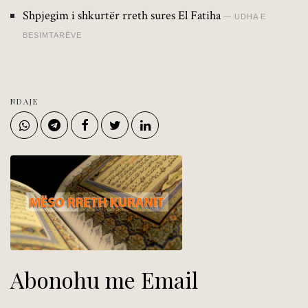
Shpjegim i shkurtër rreth sures El Fatiha
UDHA E
BESIMTARËVE
NDAJE
Abonohu me Email