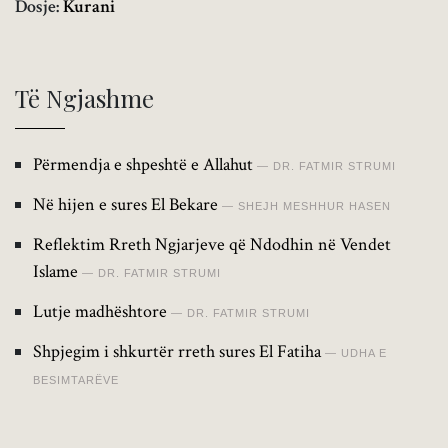
Dosje:
Kurani
Të Ngjashme
Përmendja e shpeshtë e Allahut
DR. FATMIR STRUMI
Në hijen e sures El Bekare
SHEJH MESHHUR HASEN
Reflektim Rreth Ngjarjeve që Ndodhin në Vendet
Islame
DR. FATMIR STRUMI
Lutje madhështore
DR. FATMIR STRUMI
Shpjegim i shkurtër rreth sures El Fatiha
UDHA E
BESIMTARËVE