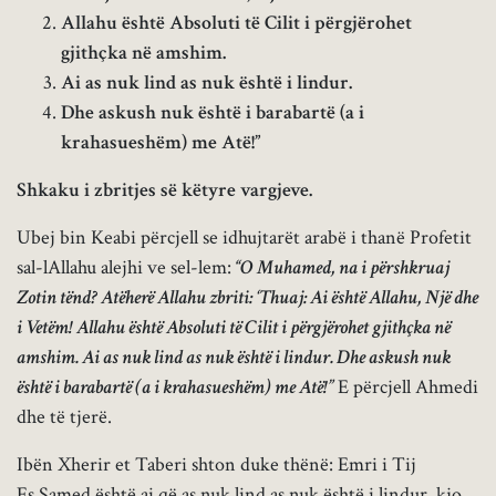
Allahu është Absoluti të Cilit i përgjërohet
gjithçka në amshim.
Ai as nuk lind as nuk është i lindur.
Dhe askush nuk është i barabartë (a i
krahasueshëm) me Atë!”
Shkaku i zbritjes së këtyre vargjeve.
Ubej bin Keabi përcjell se idhujtarët arabë i thanë Profetit
sal-lAllahu alejhi ve sel-lem:
“O Muhamed, na i përshkruaj
Zotin tënd? Atëherë Allahu zbriti: ‘Thuaj: Ai është Allahu, Një dhe
i Vetëm! Allahu është Absoluti të Cilit i përgjërohet gjithçka në
amshim. Ai as nuk lind as nuk është i lindur. Dhe askush nuk
është i barabartë (a i krahasueshëm) me Atë!”
E përcjell Ahmedi
dhe të tjerë.
Ibën Xherir et Taberi shton duke thënë: Emri i Tij
Es Samed është ai që as nuk lind as nuk është i lindur, kjo