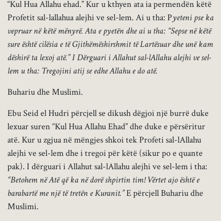
“Kul Hua Allahu ehad.” Kur u kthyen ata ia permendën këtë
Profetit sal-lallahua alejhi ve sel-lem. Ai u tha: P
yeteni pse ka
vepruar në këtë mënyrë. Ata e pyetën dhe ai u tha: “Sepse në këtë
sure është cilësia e të Gjithëmëshirshmit të Lartësuar dhe unë kam
dëshirë ta lexoj atë.” I Dërguari i Allahut sal-lAllahu alejhi ve sel-
lem u tha: Tregojini atij se edhe Allahu e do atë.
Buhariu dhe Muslimi.
Ebu Seid el Hudri përcjell se dikush dëgjoi një burrë duke
lexuar suren “Kul Hua Allahu Ehad” dhe duke e përsëritur
atë. Kur u zgjua në mëngjes shkoi tek Profeti sal-lAllahu
alejhi ve sel-lem dhe i tregoi për këtë (sikur po e quante
pak). I dërguari i Allahut sal-lAllahu alejhi ve sel-lem i tha:
“Betohem në Atë që ka në dorë shpirtin tim! Vërtet ajo është e
barabartë me një të tretën e Kuranit.”
E përcjell Buhariu dhe
Muslimi.