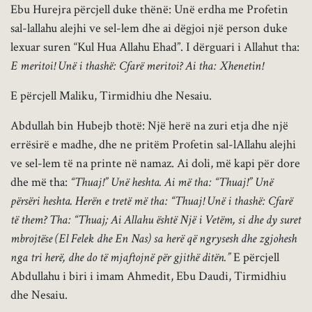
Ebu Hurejra përcjell duke thënë: Unë erdha me Profetin
sal-lallahu alejhi ve sel-lem dhe ai dëgjoi një person duke
lexuar suren “Kul Hua Allahu Ehad”. I dërguari i Allahut tha:
E meritoi! Unë i thashë: Cfarë meritoi? Ai tha: Xhenetin!
E përcjell Maliku, Tirmidhiu dhe Nesaiu.
Abdullah bin Hubejb thotë: Një herë na zuri etja dhe një
errësirë e madhe, dhe ne pritëm Profetin sal-lAllahu alejhi
ve sel-lem të na printe në namaz. Ai doli, më kapi për dore
dhe më tha:
“Thuaj!” Unë heshta. Ai më tha: “Thuaj!” Unë
përsëri heshta. Herën e tretë më tha: “Thuaj! Unë i thashë: Cfarë
të them? Tha: “Thuaj; Ai Allahu është Një i Vetëm, si dhe dy suret
mbrojtëse (El Felek dhe En Nas) sa herë që ngrysesh dhe zgjohesh
nga tri herë, dhe do të mjaftojnë për gjithë ditën.”
E përcjell
Abdullahu i biri i imam Ahmedit, Ebu Daudi, Tirmidhiu
dhe Nesaiu.