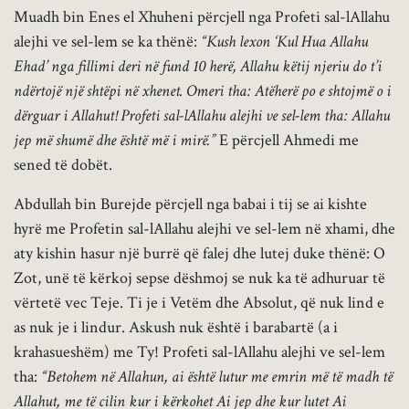
Muadh bin Enes el Xhuheni përcjell nga Profeti sal-lAllahu
alejhi ve sel-lem se ka thënë:
“Kush lexon ‘Kul Hua Allahu
Ehad’ nga fillimi deri në fund 10 herë, Allahu këtij njeriu do t’i
ndërtojë një shtëpi në xhenet. Omeri tha: Atëherë po e shtojmë o i
dërguar i Allahut! Profeti sal-lAllahu alejhi ve sel-lem tha: Allahu
jep më shumë dhe është më i mirë.”
E përcjell Ahmedi me
sened të dobët.
Abdullah bin Burejde përcjell nga babai i tij se ai kishte
hyrë me Profetin sal-lAllahu alejhi ve sel-lem në xhami, dhe
aty kishin hasur një burrë që falej dhe lutej duke thënë: O
Zot, unë të kërkoj sepse dëshmoj se nuk ka të adhuruar të
vërtetë vec Teje. Ti je i Vetëm dhe Absolut, që nuk lind e
as nuk je i lindur. Askush nuk është i barabartë (a i
krahasueshëm) me Ty! Profeti sal-lAllahu alejhi ve sel-lem
tha:
“Betohem në Allahun, ai është lutur me emrin më të madh të
Allahut, me të cilin kur i kërkohet Ai jep dhe kur lutet Ai