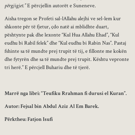
përgjigjet.”
E përcjellin autorët e Suneneve.
Aisha tregon se Profeti sal-lAllahu alejhi ve sel-lem kur
shkonte për të fjetur, çdo natë ai mblidhte duart,
pështynte pak dhe lexonte “Kul Hua Allahu Ehad”, “Kul
eudhu bi Rabil felek” dhe “Kul eudhu bi Rabin Nas”. Pastaj
fshinte sa të mundte prej trupit të tij, e fillonte me kokën
dhe fytyrën dhe sa të mundte prej trupit. Kështu vepronte
tri herë.” E përcjell Buhariu dhe të tjerë.
Marrë nga libri: “Teufiku Rrahman fi durusi el Kuran”.
Autor: Fejsal bin Abdul Aziz Al Em Barek.
Përktheu: Fatjon Isufi