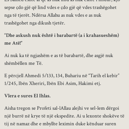
sepse çdo gjë që lind vdes e çdo gjë që vdes trashëgohet
nga të tjerët. Ndërsa Allahu as nuk vdes e as nuk
trashëgohet nga dikush tjetër.
“Dhe askush nuk është i barabartë (a i krahasueshëm)
me Atë!”
Ai nuk ka të ngjashëm e as të barabartë, dhe asgjë nuk
shëmbëllen me Të.
E përcjell Ahmedi 5/133, 134, Buhariu në “Tarih el kebir”
1/245, Ibën Xheriri, Ibën Ebi Asim, Hakimi etj.
Vlera e sures El Ihlas.
Aisha tregon se Profeti sal-lAllau alejhi ve sel-lem dërgoi
një burrë në krye të një ekspedite. Ai u lexonte shokëve të
tij në namaz dhe e mbyllte leximin duke kënduar suren