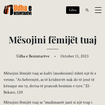
Libra
M
ë
s
o
j
i
n
i
f
ë
m
i
j
ë
t
t
u
a
j
Udha e Besimtarëve
•
October 11, 2023
Mësojini fëmijët tuaj se kufri (mosbesimi) është një fe e
vetme. “As hebrenjtë, as të krishterët nuk do të jenë të
kënaqur me ty, derisa të pranosh besimin e tyre.” El-
Bekare, 120
Mësojini fëmijët tuaj se “muslimanët janë si një trup i