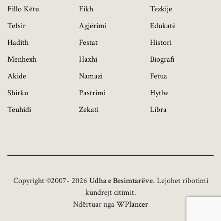
Fillo Këtu
Fikh
Tezkije
Tefsir
Agjërimi
Edukatë
Hadith
Festat
Histori
Menhexh
Haxhi
Biografi
Akide
Namazi
Fetua
Shirku
Pastrimi
Hytbe
Teuhidi
Zekati
Libra
Copyright ©2007- 2026
Udha e Besimtarëve
. Lejohet ribotimi
kundrejt citimit.
Ndërtuar nga
WPlancer