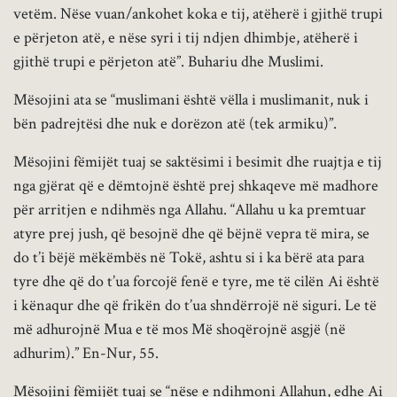
vetëm. Nëse vuan/ankohet koka e tij, atëherë i gjithë trupi
e përjeton atë, e nëse syri i tij ndjen dhimbje, atëherë i
gjithë trupi e përjeton atë”. Buhariu dhe Muslimi.
Mësojini ata se “muslimani është vëlla i muslimanit, nuk i
bën padrejtësi dhe nuk e dorëzon atë (tek armiku)”.
Mësojini fëmijët tuaj se saktësimi i besimit dhe ruajtja e tij
nga gjërat që e dëmtojnë është prej shkaqeve më madhore
për arritjen e ndihmës nga Allahu. “Allahu u ka premtuar
atyre prej jush, që besojnë dhe që bëjnë vepra të mira, se
do t’i bëjë mëkëmbës në Tokë, ashtu si i ka bërë ata para
tyre dhe që do t’ua forcojë fenë e tyre, me të cilën Ai është
i kënaqur dhe që frikën do t’ua shndërrojë në siguri. Le të
më adhurojnë Mua e të mos Më shoqërojnë asgjë (në
adhurim).” En-Nur, 55.
Mësojini fëmijët tuaj se “nëse e ndihmoni Allahun, edhe Ai