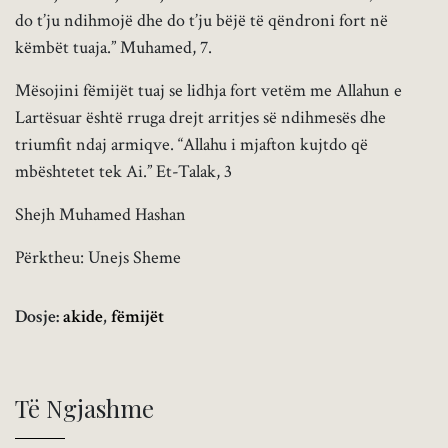
do t’ju ndihmojë dhe do t’ju bëjë të qëndroni fort në
këmbët tuaja.” Muhamed, 7.
Mësojini fëmijët tuaj se lidhja fort vetëm me Allahun e
Lartësuar është rruga drejt arritjes së ndihmesës dhe
triumfit ndaj armiqve. “Allahu i mjafton kujtdo që
mbështetet tek Ai.” Et-Talak, 3
Shejh Muhamed Hashan
Përktheu: Unejs Sheme
Dosje:
akide
,
fëmijët
Të Ngjashme