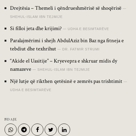
Drejtësia – Themeli i qëndrueshmërisë së shoqërisë
SHEHUL-ISLAM IBN TEJMIJE
Si filloi jeta dhe krijimi?
UDHA E BESIMTARËVE
Paralajmërimi i shejh AbdulAziz bin Baz nga fitneja e
tebdiut dhe texhrihut
DR. FATMIR STRUMI
“Akide el Uasitije” – Kryevepra e shkruar midis dy
namazeve
SHEHUL-ISLAM IBN TEJMIJE
Një lutje që rikthen qetësinë e zemrës pas trishtimit
UDHA E BESIMTARËVE
NDAJE