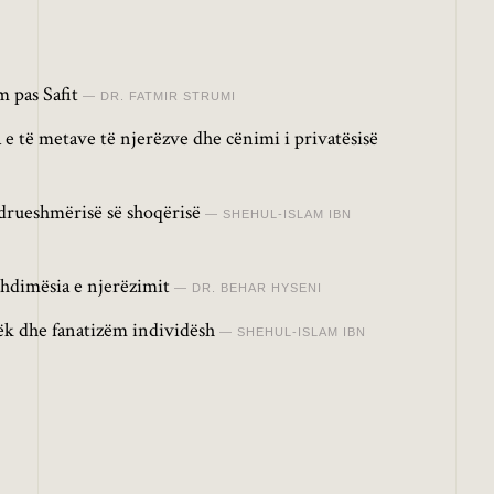
 pas Safit
DR. FATMIR STRUMI
 e të metave të njerëzve dhe cënimi i privatësisë
drueshmërisë së shoqërisë
SHEHUL-ISLAM IBN
hdimësia e njerëzimit
DR. BEHAR HYSENI
lëk dhe fanatizëm individësh
SHEHUL-ISLAM IBN