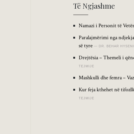
Të Ngjashme
Namazi i Personit të Vetëm
Paralajmërimi nga ndjekja
së tyre
DR. BEHAR HYSENI
Drejtësia – Themeli i qën
TEJMIJE
Mashkulli dhe femra – Vaz
Kur feja kthehet në tifozl
TEJMIJE