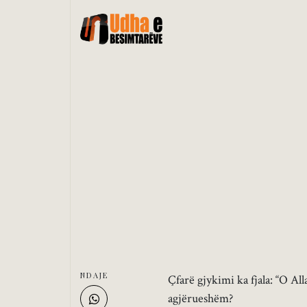
NDAJE
Çfarë gjykimi ka fjala: “O Al
agjërueshëm?