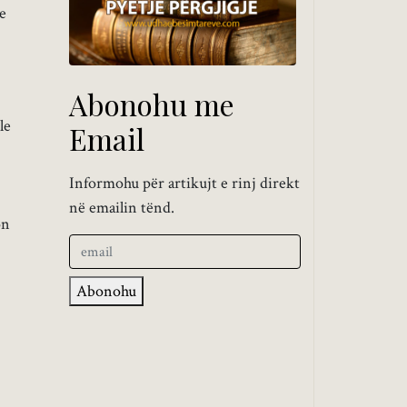
e
Abonohu me
le
Email
Informohu për artikujt e rinj direkt
në emailin tënd.
on
Abonohu