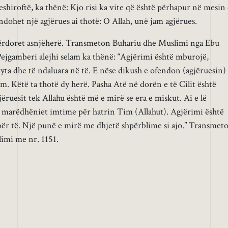
shiroftë, ka thënë: Kjo risi ka vite që është përhapur në mesin 
dohet një agjërues ai thotë: O Allah, unë jam agjërues.
përdoret asnjëherë. Transmeton Buhariu dhe Muslimi nga Ebu
Pejgamberi alejhi selam ka thënë: “Agjërimi është mburojë,
yta dhe të ndaluara në të. E nëse dikush e ofendon (agjëruesin) 
m. Këtë ta thotë dy herë. Pasha Atë në dorën e të Cilit është
gjëruesit tek Allahu është më e mirë se era e miskut. Ai e lë
e marëdhëniet imtime për hatrin Tim (Allahut). Agjërimi është
ër të. Një punë e mirë me dhjetë shpërblime si ajo.” Transmet
imi me nr. 1151.