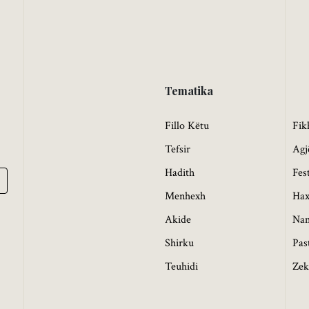
Tematika
Fillo Këtu
Fik
Tefsir
Agj
Hadith
Fes
Menhexh
Hax
Akide
Na
Shirku
Pas
Teuhidi
Zek