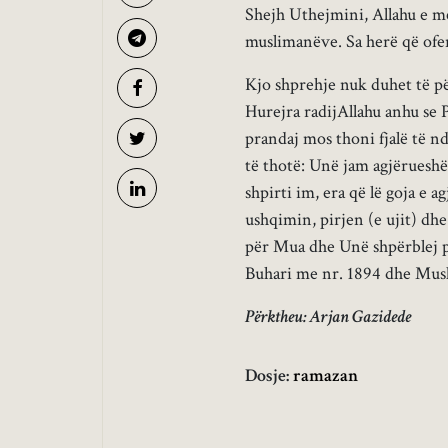
Shejh Uthejmini, Allahu e me
muslimanëve. Sa herë që ofen
Kjo shprehje nuk duhet të 
Hurejra radijAllahu anhu se 
prandaj mos thoni fjalë të nd
të thotë: Unë jam agjërueshë
shpirti im, era që lë goja e a
ushqimin, pirjen (e ujit) dh
për Mua dhe Unë shpërblej p
Buhari me nr. 1894 dhe Musl
Përktheu: Arjan Gazidede
Dosje:
ramazan