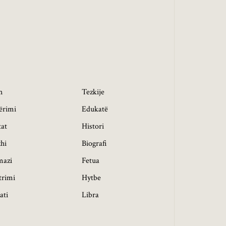
h
Tezkije
ërimi
Edukatë
tat
Histori
hi
Biografi
mazi
Fetua
trimi
Hytbe
ati
Libra