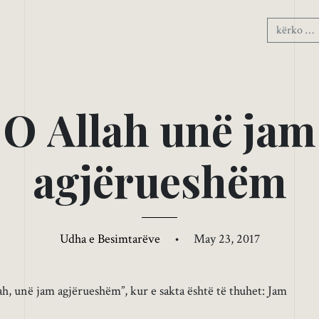
O
A
l
l
a
h
u
n
ë
j
a
m
a
g
j
ë
r
u
e
s
h
ë
m
Udha e Besimtarëve
•
May 23, 2017
lah, unë jam agjërueshëm”, kur e sakta është të thuhet: Jam