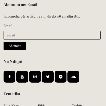
Abonohu me Email
Informohu për artikujt e rinj direkt në emailin tënd.
Email
Abonohu
Na Ndiqni
Tematika
Fillo Këtu
Fikh
Tezkije