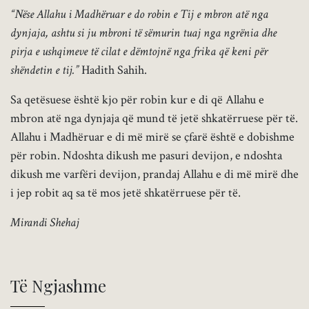
“Nëse Allahu i Madhëruar e do robin e Tij e mbron atë nga
dynjaja, ashtu si ju mbroni të sëmurin tuaj nga ngrënia dhe
pirja e ushqimeve të cilat e dëmtojnë nga frika që keni për
shëndetin e tij.”
Hadith Sahih.
Sa qetësuese është kjo për robin kur e di që Allahu e
mbron atë nga dynjaja që mund të jetë shkatërruese për të.
Allahu i Madhëruar e di më mirë se çfarë është e dobishme
për robin. Ndoshta dikush me pasuri devijon, e ndoshta
dikush me varfëri devijon, prandaj Allahu e di më mirë dhe
i jep robit aq sa të mos jetë shkatërruese për të.
Mirandi Shehaj
Të Ngjashme