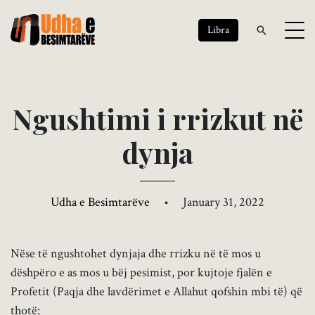
Libra
N
g
u
s
h
t
i
m
i
i
r
r
i
z
k
u
t
n
ë
d
y
n
j
a
Udha e Besimtarëve
•
January 31, 2022
Nëse të ngushtohet dynjaja dhe rrizku në të mos u
dëshpëro e as mos u bëj pesimist, por kujtoje fjalën e
Profetit (Paqja dhe lavdërimet e Allahut qofshin mbi të) që
thotë: