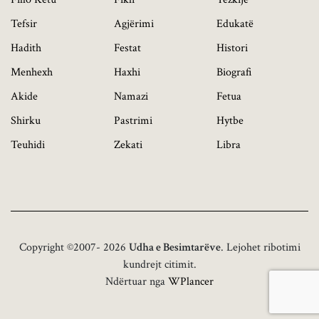
Tefsir
Agjërimi
Edukatë
Hadith
Festat
Histori
Menhexh
Haxhi
Biografi
Akide
Namazi
Fetua
Shirku
Pastrimi
Hytbe
Teuhidi
Zekati
Libra
Copyright ©2007- 2026
Udha e Besimtarëve
. Lejohet ribotimi
kundrejt citimit.
Ndërtuar nga
WPlancer