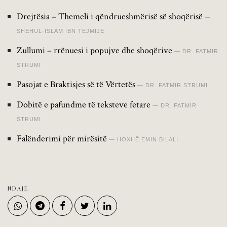
Drejtësia – Themeli i qëndrueshmërisë së shoqërisë
SHEHUL-ISLAM IBN TEJMIJE
Zullumi – rrënuesi i popujve dhe shoqërive
DR. FATMIR
STRUMI
Pasojat e Braktisjes së të Vërtetës
DR. FATMIR STRUMI
Dobitë e pafundme të teksteve fetare
DR. FATMIR
STRUMI
Falënderimi për mirësitë
HOXHË EMIN BILALI
NDAJE