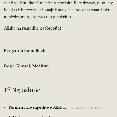
vënë veshin dhe t’i marrin seriozisht. Përndryshe, pasojat e
këqija të këtyre do t’i vuajnë ata vet, e ndoshta shansi për
udhëzim mund të mos t’iu përsëritet.
Allahu na ruajt dhe na forcoftë!
Përgatitit: Emin Bilali
Dosje:
Kurani
,
Meditim
Të Ngjashme
Përmendja e shpeshtë e Allahut
DR. FATMIR STRUMI