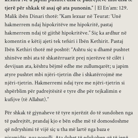
tjerë për shkak të asaj që ata punonin.”
| El En’am: 129.
Malik ibën Dinari thotë: “Kam lexuar në Teurat: ‘Unë
hakmerrem ndaj hipokritëve me hipokritë, pastaj
hakmerrem ndaj të gjithë hipokritëve.” Siç ka ardhur në
komentin e këtij ajeti tek tefsiri i Ibën Kethirit. Pastaj
Ibën Kethiri thotë më poshtë: “Ashtu siç u dhamë pushtet
xhinëve mbi ata të shkatërruarit prej njerëzve të cilët i
devijuan ata, kështu bëjmë edhe me zullumqarët; u japim
atyre pushtet mbi njëri-tjetrin dhe i shkatërrojmë me
njëri-tjetrin. Hakmerremi ndaj tyre me njëri-tjetrin si
shpërblim për padrejtësitë e tyre dhe për tejkalimin e
kufijve (të Allahut).”
Për shkak të gjynaheve të tyre njerëzit do të sundohen nga
të padrejtët, prandaj kjo e bën edhe më të domosdoshme
që ndryshimi të vijë siç u tha më lartë nga baza e
piramidës, nga populli. Ata duhet të edukohen që të jenë