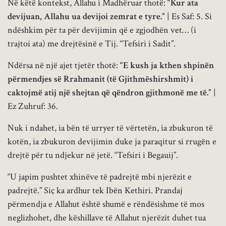
Në këtë kontekst, Allahu i Madhëruar thotë:
“Kur ata
devijuan, Allahu ua devijoi zemrat e tyre.”
| Es Saf: 5. Si
ndëshkim për ta për devijimin që e zgjodhën vet… (i
trajtoi ata) me drejtësinë e Tij. “Tefsiri i Sadit”.
Ndërsa në një ajet tjetër thotë:
“E kush ja kthen shpinën
përmendjes së Rrahmanit (të Gjithmëshirshmit) i
caktojmë atij një shejtan që qëndron gjithmonë me të.”
|
Ez Zuhruf: 36.
Nuk i ndahet, ia bën të urryer të vërtetën, ia zbukuron të
kotën, ia zbukuron devijimin duke ja paraqitur si rrugën e
drejtë për tu ndjekur në jetë. “Tefsiri i Begauij”.
“U japim pushtet xhinëve të padrejtë mbi njerëzit e
padrejtë.” Siç ka ardhur tek Ibën Kethiri. Prandaj
përmendja e Allahut është shumë e rëndësishme të mos
neglizhohet, dhe këshillave të Allahut njerëzit duhet tua