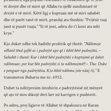
të drejtë dhe të mirë që Allahu tu sjellë sundimtarë të
drejtë e të mirë. Këtë ligj e kuptuan më së miri sahabët
dhe të parët tanë të mirë, prandaj ata thoshin: “Prijësit tuaj
janë si punët tuaja.” “Si të jeni, ashtu do t’i keni ata mbi
krye.”
Kjo duket edhe tek hadithi profetik që thotë:
“Ndihmoje
vëllanë tënd qoftë ai i padrejtë apo që i është bërë padrejtësi. –
Sahabët i thanë: Kur i është bërë padrejtësi e kuptojmë që duhet
ndihmuar, por kur bën padrejtësi si ta ndihmojmë?! – Tha: Duke
e penguar nga padrejtësia. Kjo është ndihma jote ndaj tij.”
E
transmeton Buhariu me nr. 6952.
Duhet ta ndërpresim zinxhirin e padrejtësisë në mënyrë
që ajo të mos shkojë deri lart në karrigen e pushtetit.
Po ashtu, prej ligjeve të Allahut të shpalosura në Kuran