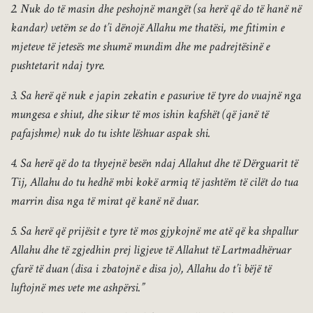
2. Nuk do të masin dhe peshojnë mangët (sa herë që do të hanë në
kandar) vetëm se do t’i dënojë Allahu me thatësi, me fitimin e
mjeteve të jetesës me shumë mundim dhe me padrejtësinë e
pushtetarit ndaj tyre.
3. Sa herë që nuk e japin zekatin e pasurive të tyre do vuajnë nga
mungesa e shiut, dhe sikur të mos ishin kafshët (që janë të
pafajshme) nuk do tu ishte lëshuar aspak shi.
4. Sa herë që do ta thyejnë besën ndaj Allahut dhe të Dërguarit të
Tij, Allahu do tu hedhë mbi kokë armiq të jashtëm të cilët do tua
marrin disa nga të mirat që kanë në duar.
5. Sa herë që prijësit e tyre të mos gjykojnë me atë që ka shpallur
Allahu dhe të zgjedhin prej ligjeve të Allahut të Lartmadhëruar
çfarë të duan (disa i zbatojnë e disa jo), Allahu do t’i bëjë të
luftojnë mes vete me ashpërsi.”