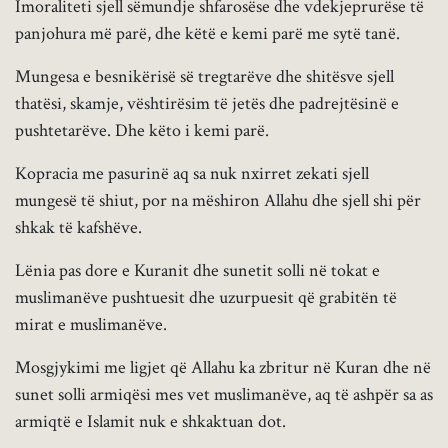
Imoraliteti sjell sëmundje shfarosëse dhe vdekjeprurëse të
panjohura më parë, dhe këtë e kemi parë me sytë tanë.
Mungesa e besnikërisë së tregtarëve dhe shitësve sjell
thatësi, skamje, vështirësim të jetës dhe padrejtësinë e
pushtetarëve. Dhe këto i kemi parë.
Kopracia me pasurinë aq sa nuk nxirret zekati sjell
mungesë të shiut, por na mëshiron Allahu dhe sjell shi për
shkak të kafshëve.
Lënia pas dore e Kuranit dhe sunetit solli në tokat e
muslimanëve pushtuesit dhe uzurpuesit që grabitën të
mirat e muslimanëve.
Mosgjykimi me ligjet që Allahu ka zbritur në Kuran dhe në
sunet solli armiqësi mes vet muslimanëve, aq të ashpër sa as
armiqtë e Islamit nuk e shkaktuan dot.