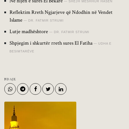
Në hijen e sures El Bekare
SHEJH MESHHUR HASEN
Reflektim Rreth Ngjarjeve që Ndodhin në Vendet
Islame
DR. FATMIR STRUMI
Lutje madhështore
DR. FATMIR STRUMI
Shpjegim i shkurtër rreth sures El Fatiha
UDHA E
BESIMTARËVE
NDAJE