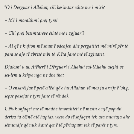
“
O i Dërguar i Allahut, cili besimtar është më i miri?
– Më i moralshmi prej tyre!
– Cili prej besimtarëve është më i zgjuari?
– Ai që e kujton më shumë vdekjen dhe përgatitet më mirë për të
para se ajo të zbresë mbi të. Këta janë më të zgjuarit.
Djaloshi u ul. Atëherë i Dërguari i Allahut sal-lAllahu alejhi ve
sel-lem u kthye nga ne dhe tha:
– O ensarë! Janë pesë cilësi që e lus Allahun të mos ju arrijnë (sh.p.
sepse pasojat e tyre janë të rënda).
1. Nuk shfaqet me të madhe imoraliteti në mesin e një populli
derisa ta bëjnë atë haptas, veçse do të shfaqen tek ata murtaja dhe
sëmundje që nuk kanë qenë të përhapura tek të parët e tyre.